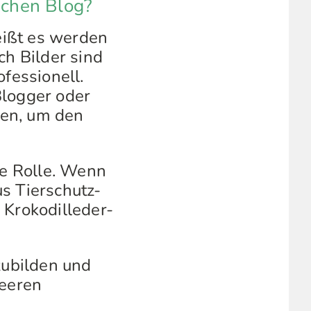
ichen Blog?
heißt es werden
ch Bilder sind
ofessionell.
Blogger oder
nen, um den
ße Rolle. Wenn
s Tierschutz-
 Krokodilleder-
zubilden und
beeren