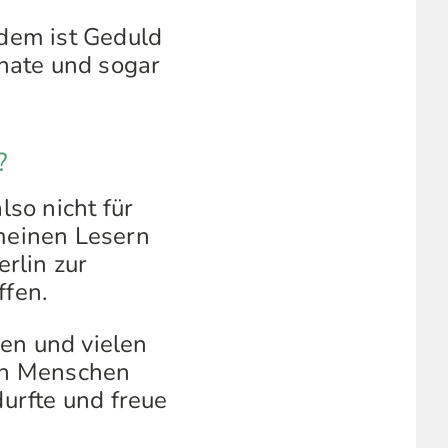
dem ist Geduld
nate und sogar
?
so nicht für
 meinen Lesern
rlin zur
ffen.
uen und vielen
ben Menschen
durfte und freue