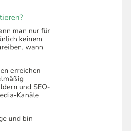
tieren?
enn man nur für
ürlich keinem
hreiben, wann
hen erreichen
gelmäßig
ildern und SEO-
Media-Kanäle
ge und bin