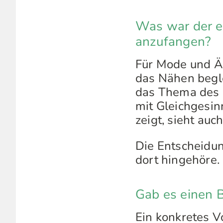
Was war der e
anzufangen?
Für Mode und Äs
das Nähen begle
das Thema des B
mit Gleichgesi
zeigt, sieht auch
Die Entscheidun
dort hingehöre.
Gab es einen Bl
Ein konkretes V