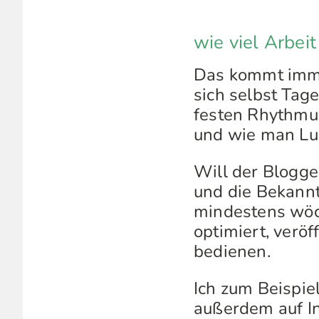
wie viel Arbei
Das kommt imme
sich selbst Tag
festen Rhythmus
und wie man Lus
Will der Blogge
und die Bekannt
mindestens wöch
optimiert, verö
bedienen.
Ich zum Beispie
außerdem auf In