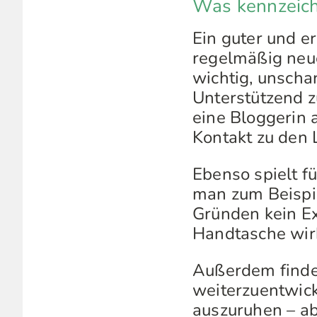
Was kennzeichn
Ein guter und er
regelmäßig neue
wichtig, unschar
Unterstützend z
eine Bloggerin
Kontakt zu den 
Ebenso spielt f
man zum Beispie
Gründen kein Ex
Handtasche wirbt
Außerdem finde 
weiterzuentwick
auszuruhen – abe