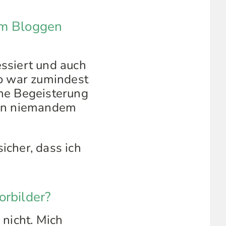
em Bloggen
ssiert und auch
so war zumindest
ine Begeisterung
man niemandem
icher, dass ich
orbilder?
 nicht. Mich