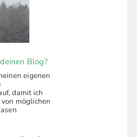
deinen Blog?
 meinen eigenen
e
auf, damit ich
te von möglichen
hasen