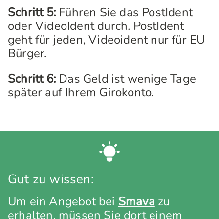
Schritt 5:
Führen Sie das PostIdent
oder VideoIdent durch. PostIdent
geht für jeden, Videoident nur für EU
Bürger.
Schritt 6:
Das Geld ist wenige Tage
später auf Ihrem Girokonto.
Gut zu wissen:
Um ein Angebot bei
Smava
zu
erhalten, müssen Sie dort einem