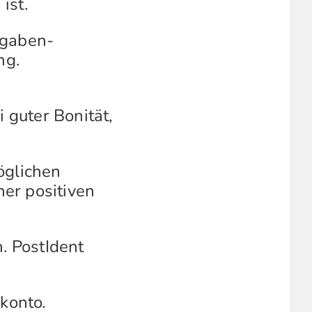
ist.
sgaben-
ng.
 guter Bonität,
öglichen
er positiven
. PostIdent
konto.