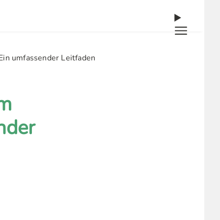
Ein umfassender Leitfaden
am
nder