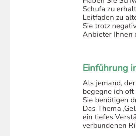
Haben Sie Schwi
Schufa zu erhal
Leitfaden zu al
Sie trotz negat
Anbieter Ihnen 
Einführung 
Als jemand, der 
begegne ich oft
Sie benötigen dr
Das Thema ‚Geld
ein tiefes Vers
verbundenen Ri