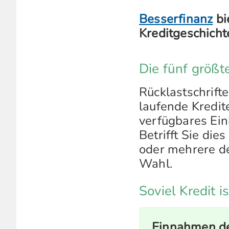
Besserfinanz
bi
Kreditgeschicht
Die fünf größ
Rücklastschrift
laufende Kredit
verfügbares Ei
Betrifft Sie die
oder mehrere de
Wahl.
Soviel Kredit i
Einnahmen de