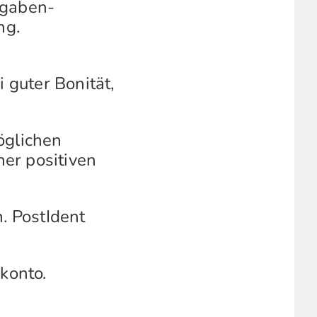
sgaben-
ng.
 guter Bonität,
öglichen
er positiven
. PostIdent
konto.