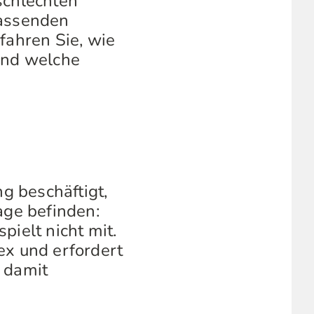
schlechten
fassenden
fahren Sie, wie
 und welche
ng beschäftigt,
age befinden:
pielt nicht mit.
ex und erfordert
r damit