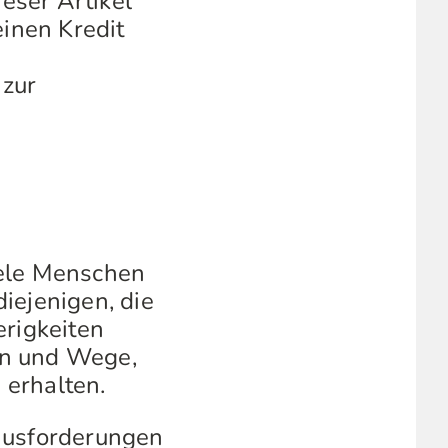
eser Artikel
einen Kredit
 zur
iele Menschen
iejenigen, die
erigkeiten
en und Wege,
 erhalten.
rausforderungen