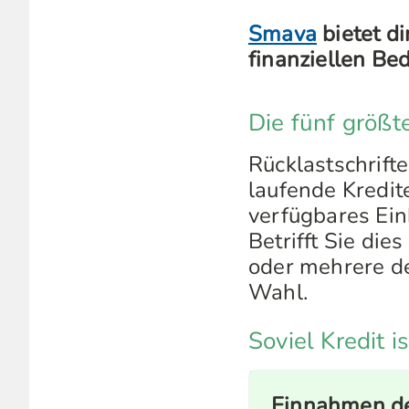
Smava
bietet d
finanziellen Be
Die fünf größ
Rücklastschrift
laufende Kredit
verfügbares Ei
Betrifft Sie die
oder mehrere de
Wahl.
Soviel Kredit i
Einnahmen de