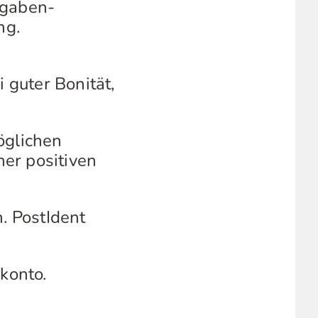
sgaben-
ng.
 guter Bonität,
öglichen
er positiven
. PostIdent
konto.