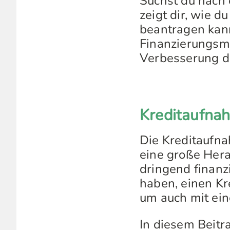
Suchst du nach 
zeigt dir, wie 
beantragen kann
Finanzierungsmö
Verbesserung d
Kreditaufna
Die Kreditaufna
eine große Hera
dringend finanz
haben, einen K
um auch mit ein
In diesem Beitr