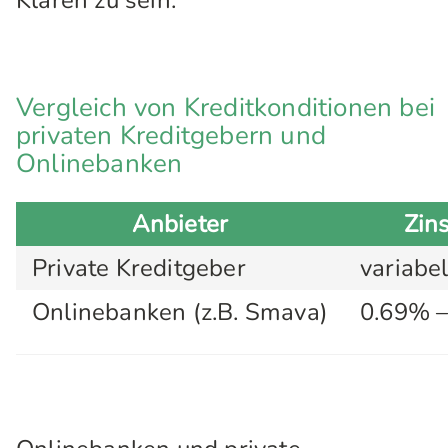
Klaren zu sein.
Vergleich von Kreditkonditionen bei
privaten Kreditgebern und
Onlinebanken
Anbieter
Zin
Private Kreditgeber
variabe
Onlinebanken (z.B. Smava)
0.69% 