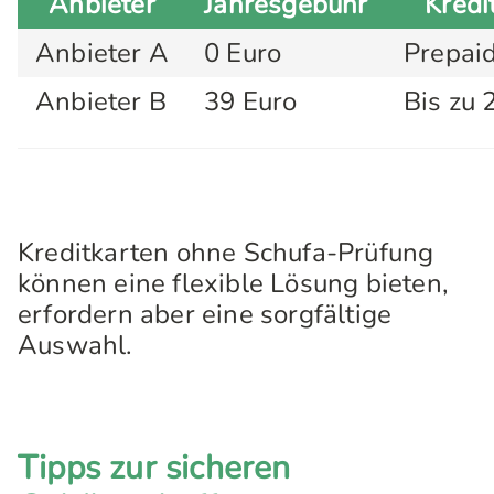
Anbieter
Jahresgebühr
Kred
Anbieter A
0 Euro
Prepai
Anbieter B
39 Euro
Bis zu 
Kreditkarten ohne Schufa-Prüfung
können eine flexible Lösung bieten,
erfordern aber eine sorgfältige
Auswahl.
Tipps zur sicheren