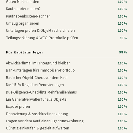
Guten Makler finden
100 %
Kaufen oder mieten?
100 %
Kaufnebenkosten-Rechner
100 %
Umzug organisieren
100 %
Unterlagen prüfen & Objekt recherchieren
100 %
Teilungserklärung & WEG-Protokolle prüfen
90 %
Für Kapitalanleger
98 %
Abwicklerfirma: im Hintergrund bleiben
100 %
Bankunterlagen fürs Immobilien-Portfolio
100 %
Baulicher Objekt-Check vor dem Kauf
100 %
Die 15-%-Regel bei Renovierungen
100 %
Due-Diligence-Checkliste Mehrfamilienhaus
100 %
Ein Generalverwalter für alle Objekte
100 %
Exposé prüfen
100 %
Finanzierung & Anschlussfinanzierung
100 %
Fragen vor dem Kauf einer Eigentumswohnung
100 %
Günstig einkaufen & gezielt aufwerten
100 %