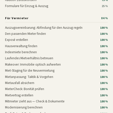
75 %
Formulare für Einzug & Auszug
25 %
Für Vermieter
84 %
Auszugsvereinbarung: Abfindung für den Auszug regeln
100 %
Den passenden Mieter finden
100 %
Exposé erstellen
100 %
Hausverwaltung finden
100 %
Indexmiete berechnen
100 %
Laufendes Mietverhältnis betreuen
100 %
Makeover: Immobilie optisch aufwerten
100 %
Miet-Staging für die Neuvermietung
100 %
Mietanpassung: Taktik & Vorgehen
100 %
Mietausfall absichern
100 %
MieterCheck: Bonität prüfen
100 %
Mietvertrag erstellen
100 %
Mitmieter zieht aus — Check & Dokumente
100 %
Modernisierung berechnen
100 %