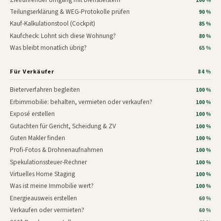
100 %
Teilungserklärung & WEG-Protokolle prüfen
90 %
Kauf-Kalkulationstool (Cockpit)
85 %
Kaufcheck: Lohnt sich diese Wohnung?
80 %
Was bleibt monatlich übrig?
65 %
Für Verkäufer
84 %
Bieterverfahren begleiten
100 %
Erbimmobilie: behalten, vermieten oder verkaufen?
100 %
Exposé erstellen
100 %
Gutachten für Gericht, Scheidung & ZV
100 %
Guten Makler finden
100 %
Profi-Fotos & Drohnenaufnahmen
100 %
Spekulationssteuer-Rechner
100 %
Virtuelles Home Staging
100 %
Was ist meine Immobilie wert?
100 %
Energieausweis erstellen
60 %
Verkaufen oder vermieten?
60 %