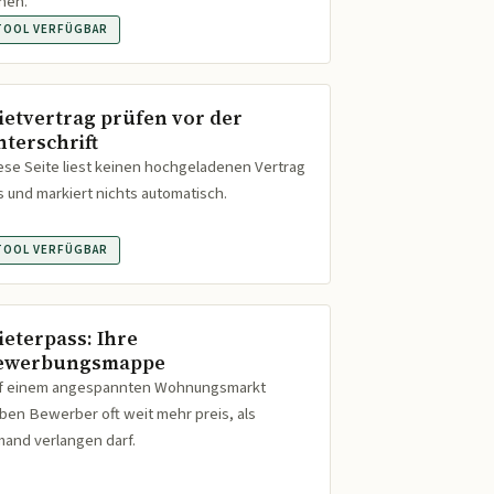
hen.
TOOL VERFÜGBAR
ietvertrag prüfen vor der
nterschrift
ese Seite liest keinen hochgeladenen Vertrag
s und markiert nichts automatisch.
TOOL VERFÜGBAR
ieterpass: Ihre
ewerbungsmappe
f einem angespannten Wohnungsmarkt
ben Bewerber oft weit mehr preis, als
mand verlangen darf.