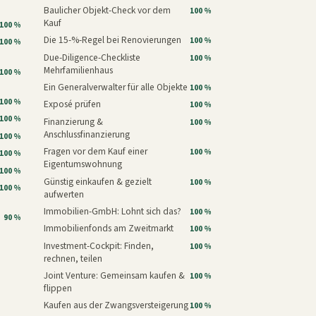
Baulicher Objekt-Check vor dem
100 %
Kauf
100 %
Die 15-%-Regel bei Renovierungen
100 %
100 %
Due-Diligence-Checkliste
100 %
Mehrfamilienhaus
100 %
Ein Generalverwalter für alle Objekte
100 %
100 %
Exposé prüfen
100 %
100 %
Finanzierung &
100 %
Anschlussfinanzierung
100 %
Fragen vor dem Kauf einer
100 %
100 %
Eigentumswohnung
100 %
Günstig einkaufen & gezielt
100 %
100 %
aufwerten
Immobilien-GmbH: Lohnt sich das?
100 %
90 %
Immobilienfonds am Zweitmarkt
100 %
Investment-Cockpit: Finden,
100 %
rechnen, teilen
Joint Venture: Gemeinsam kaufen &
100 %
flippen
Kaufen aus der Zwangsversteigerung
100 %