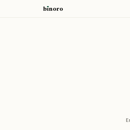
b
ı
noro
binoro
E