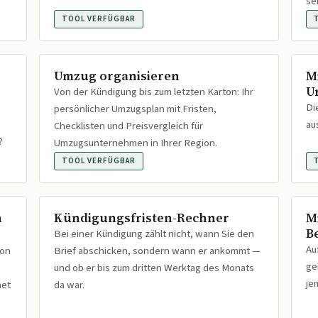
se
TOOL VERFÜGBAR
Umzug organisieren
M
U
Von der Kündigung bis zum letzten Karton: Ihr
Di
persönlicher Umzugsplan mit Fristen,
au
Checklisten und Preisvergleich für
?
Umzugsunternehmen in Ihrer Region.
TOOL VERFÜGBAR
n
Kündigungsfristen-Rechner
M
B
Bei einer Kündigung zählt nicht, wann Sie den
Au
ion
Brief abschicken, sondern wann er ankommt —
ge
und ob er bis zum dritten Werktag des Monats
je
net
da war.