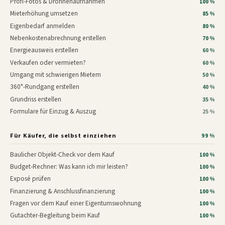
Profi-Fotos & Drohnenaufnahmen
100 %
Mieterhöhung umsetzen
85 %
Eigenbedarf anmelden
80 %
Nebenkostenabrechnung erstellen
70 %
Energieausweis erstellen
60 %
Verkaufen oder vermieten?
60 %
Umgang mit schwierigen Mietern
50 %
360°-Rundgang erstellen
40 %
Grundriss erstellen
35 %
Formulare für Einzug & Auszug
25 %
Für Käufer, die selbst einziehen
99 %
Baulicher Objekt-Check vor dem Kauf
100 %
Budget-Rechner: Was kann ich mir leisten?
100 %
Exposé prüfen
100 %
Finanzierung & Anschlussfinanzierung
100 %
Fragen vor dem Kauf einer Eigentumswohnung
100 %
Gutachter-Begleitung beim Kauf
100 %