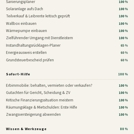
Sanierungsplaner
100 %
Solaranlage aufs Dach
100 %
Teilverkauf & Leibrente kritisch geprüft
100 %
Wallbox einbauen
100 %
Wärmepumpe einbauen
100 %
Zielführender Umgang mit Dienstleistern
100 %
Instandhaltungsrücklagen-Planer
65 %
Energieausweis erstellen
60 %
Grundsteuerbescheid prüfen
60 %
Sofort-Hilfe
100 %
Erbimmobilie: behalten, vermieten oder verkaufen?
100 %
Gutachten für Gericht, Scheidung & ZV
100 %
Kritische Finanzierungssituation meistern
100 %
Räumungsklage & Mietschulden: Erste Hilfe
100 %
Zwangsversteigerung abwenden
100 %
Wissen & Werkzeuge
80 %