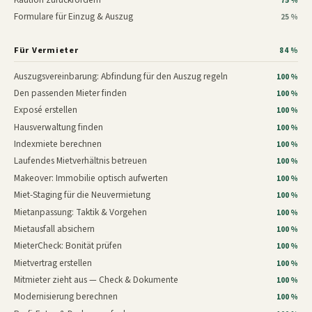
75 %
Formulare für Einzug & Auszug
25 %
Für Vermieter
84 %
Auszugsvereinbarung: Abfindung für den Auszug regeln
100 %
Den passenden Mieter finden
100 %
Exposé erstellen
100 %
Hausverwaltung finden
100 %
Indexmiete berechnen
100 %
Laufendes Mietverhältnis betreuen
100 %
Makeover: Immobilie optisch aufwerten
100 %
Miet-Staging für die Neuvermietung
100 %
Mietanpassung: Taktik & Vorgehen
100 %
Mietausfall absichern
100 %
MieterCheck: Bonität prüfen
100 %
Mietvertrag erstellen
100 %
Mitmieter zieht aus — Check & Dokumente
100 %
Modernisierung berechnen
100 %