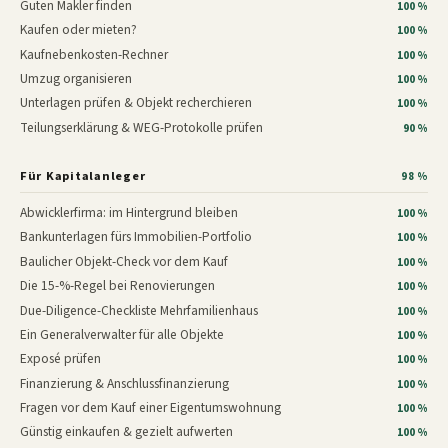
Guten Makler finden
100 %
Kaufen oder mieten?
100 %
Kaufnebenkosten-Rechner
100 %
Umzug organisieren
100 %
Unterlagen prüfen & Objekt recherchieren
100 %
Teilungserklärung & WEG-Protokolle prüfen
90 %
Für Kapitalanleger
98 %
Abwicklerfirma: im Hintergrund bleiben
100 %
Bankunterlagen fürs Immobilien-Portfolio
100 %
Baulicher Objekt-Check vor dem Kauf
100 %
Die 15-%-Regel bei Renovierungen
100 %
Due-Diligence-Checkliste Mehrfamilienhaus
100 %
Ein Generalverwalter für alle Objekte
100 %
Exposé prüfen
100 %
Finanzierung & Anschlussfinanzierung
100 %
Fragen vor dem Kauf einer Eigentumswohnung
100 %
Günstig einkaufen & gezielt aufwerten
100 %