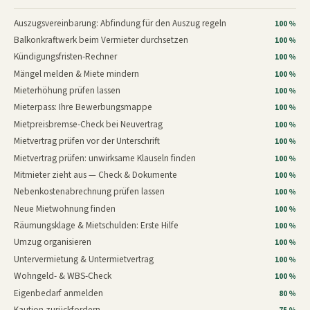
Auszugsvereinbarung: Abfindung für den Auszug regeln
100 %
Balkonkraftwerk beim Vermieter durchsetzen
100 %
Kündigungsfristen-Rechner
100 %
Mängel melden & Miete mindern
100 %
Mieterhöhung prüfen lassen
100 %
Mieterpass: Ihre Bewerbungsmappe
100 %
Mietpreisbremse-Check bei Neuvertrag
100 %
Mietvertrag prüfen vor der Unterschrift
100 %
Mietvertrag prüfen: unwirksame Klauseln finden
100 %
Mitmieter zieht aus — Check & Dokumente
100 %
Nebenkostenabrechnung prüfen lassen
100 %
Neue Mietwohnung finden
100 %
Räumungsklage & Mietschulden: Erste Hilfe
100 %
Umzug organisieren
100 %
Untervermietung & Untermietvertrag
100 %
Wohngeld- & WBS-Check
100 %
Eigenbedarf anmelden
80 %
Kaution zurückfordern