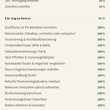
360°-Rundgang erstellen
40 %
Grundriss erstellen
35 %
Für Eigentümer
95 %
Dachfläche an PV-Betreiber vermieten
100 %
Erbimmobilie: behalten, vermieten oder verkaufen?
100 %
Finanzierung & Anschlussfinanzierung
100 %
Fördermittel-Finder (KfW & BAFA)
100 %
Gebäudeversicherungs-Check
100 %
GEG-Pflichten & Sanierungsfahrplan
100 %
Handwerker finden & Angebote vergleichen
100 %
Haus in Eigentumswohnungen aufteilen
100 %
Hausverwaltung finden
100 %
Kritische Finanzierungssituation meistern
100 %
Makeover: Immobilie optisch aufwerten
100 %
Modernisierung berechnen
100 %
Restnutzungsdauer-Gutachten
100 %
Risiken erkennen & bewerten
100 %