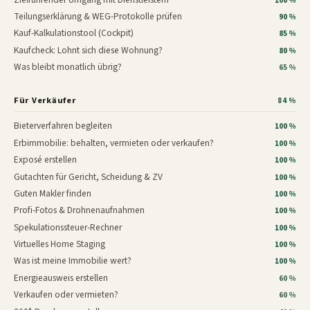
100 %
Teilungserklärung & WEG-Protokolle prüfen
90 %
Kauf-Kalkulationstool (Cockpit)
85 %
Kaufcheck: Lohnt sich diese Wohnung?
80 %
Was bleibt monatlich übrig?
65 %
Für Verkäufer
84 %
Bieterverfahren begleiten
100 %
Erbimmobilie: behalten, vermieten oder verkaufen?
100 %
Exposé erstellen
100 %
Gutachten für Gericht, Scheidung & ZV
100 %
Guten Makler finden
100 %
Profi-Fotos & Drohnenaufnahmen
100 %
Spekulationssteuer-Rechner
100 %
Virtuelles Home Staging
100 %
Was ist meine Immobilie wert?
100 %
Energieausweis erstellen
60 %
Verkaufen oder vermieten?
60 %