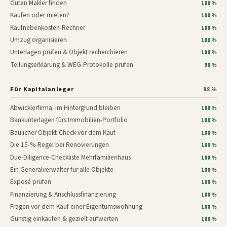
Guten Makler finden
100 %
Kaufen oder mieten?
100 %
Kaufnebenkosten-Rechner
100 %
Umzug organisieren
100 %
Unterlagen prüfen & Objekt recherchieren
100 %
Teilungserklärung & WEG-Protokolle prüfen
90 %
Für Kapitalanleger
98 %
Abwicklerfirma: im Hintergrund bleiben
100 %
Bankunterlagen fürs Immobilien-Portfolio
100 %
Baulicher Objekt-Check vor dem Kauf
100 %
Die 15-%-Regel bei Renovierungen
100 %
Due-Diligence-Checkliste Mehrfamilienhaus
100 %
Ein Generalverwalter für alle Objekte
100 %
Exposé prüfen
100 %
Finanzierung & Anschlussfinanzierung
100 %
Fragen vor dem Kauf einer Eigentumswohnung
100 %
Günstig einkaufen & gezielt aufwerten
100 %