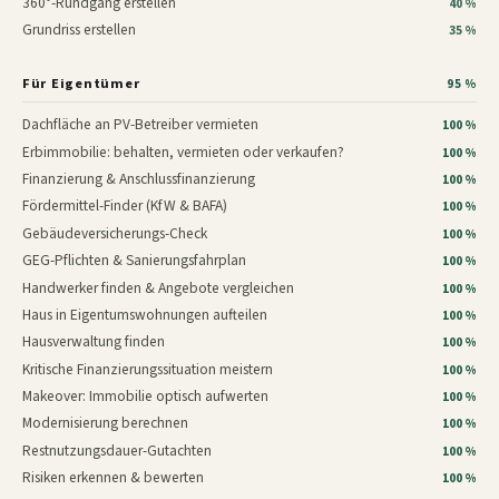
360°-Rundgang erstellen
40 %
Grundriss erstellen
35 %
Für Eigentümer
95 %
Dachfläche an PV-Betreiber vermieten
100 %
Erbimmobilie: behalten, vermieten oder verkaufen?
100 %
Finanzierung & Anschlussfinanzierung
100 %
Fördermittel-Finder (KfW & BAFA)
100 %
Gebäudeversicherungs-Check
100 %
GEG-Pflichten & Sanierungsfahrplan
100 %
Handwerker finden & Angebote vergleichen
100 %
Haus in Eigentumswohnungen aufteilen
100 %
Hausverwaltung finden
100 %
Kritische Finanzierungssituation meistern
100 %
Makeover: Immobilie optisch aufwerten
100 %
Modernisierung berechnen
100 %
Restnutzungsdauer-Gutachten
100 %
Risiken erkennen & bewerten
100 %