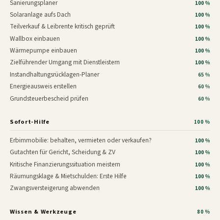
Sanierungsplaner
100 %
Solaranlage aufs Dach
100 %
Teilverkauf & Leibrente kritisch geprüft
100 %
Wallbox einbauen
100 %
Wärmepumpe einbauen
100 %
Zielführender Umgang mit Dienstleistern
100 %
Instandhaltungsrücklagen-Planer
65 %
Energieausweis erstellen
60 %
Grundsteuerbescheid prüfen
60 %
Sofort-Hilfe
100 %
Erbimmobilie: behalten, vermieten oder verkaufen?
100 %
Gutachten für Gericht, Scheidung & ZV
100 %
Kritische Finanzierungssituation meistern
100 %
Räumungsklage & Mietschulden: Erste Hilfe
100 %
Zwangsversteigerung abwenden
100 %
Wissen & Werkzeuge
80 %