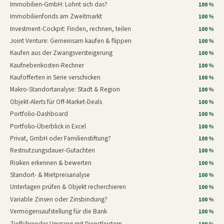
Immobilien-GmbH: Lohnt sich das?
100 %
Immobilienfonds am Zweitmarkt
100 %
Investment-Cockpit: Finden, rechnen, teilen
100 %
Joint Venture: Gemeinsam kaufen & flippen
100 %
Kaufen aus der Zwangsversteigerung
100 %
Kaufnebenkosten-Rechner
100 %
Kaufofferten in Serie verschicken
100 %
Makro-Standortanalyse: Stadt & Region
100 %
Objekt-Alerts für Off-Market-Deals
100 %
Portfolio-Dashboard
100 %
Portfolio-Überblick in Excel
100 %
Privat, GmbH oder Familienstiftung?
100 %
Restnutzungsdauer-Gutachten
100 %
Risiken erkennen & bewerten
100 %
Standort- & Mietpreisanalyse
100 %
Unterlagen prüfen & Objekt recherchieren
100 %
Variable Zinsen oder Zinsbindung?
100 %
Vermögensaufstellung für die Bank
100 %
Zielführender Umgang mit Dienstleistern