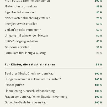
Profi-Fotos & Drohnenaufnahmen
100 %
Mieterhöhung umsetzen
85 %
Eigenbedarf anmelden
80 %
Nebenkostenabrechnung erstellen
70 %
Energieausweis erstellen
60 %
Verkaufen oder vermieten?
60 %
Umgang mit schwierigen Mietern
50 %
360°-Rundgang erstellen
40 %
Grundriss erstellen
35 %
Formulare für Einzug & Auszug
25 %
Für Käufer, die selbst einziehen
99 %
Baulicher Objekt-Check vor dem Kauf
100 %
Budget-Rechner: Was kann ich mir leisten?
100 %
Exposé prüfen
100 %
Finanzierung & Anschlussfinanzierung
100 %
Fragen vor dem Kauf einer Eigentumswohnung
100 %
Gutachter-Begleitung beim Kauf
100 %