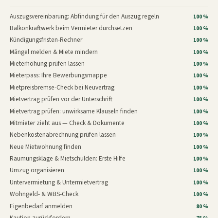
Auszugsvereinbarung: Abfindung für den Auszug regeln
100 %
Balkonkraftwerk beim Vermieter durchsetzen
100 %
Kündigungsfristen-Rechner
100 %
Mängel melden & Miete mindern
100 %
Mieterhöhung prüfen lassen
100 %
Mieterpass: Ihre Bewerbungsmappe
100 %
Mietpreisbremse-Check bei Neuvertrag
100 %
Mietvertrag prüfen vor der Unterschrift
100 %
Mietvertrag prüfen: unwirksame Klauseln finden
100 %
Mitmieter zieht aus — Check & Dokumente
100 %
Nebenkostenabrechnung prüfen lassen
100 %
Neue Mietwohnung finden
100 %
Räumungsklage & Mietschulden: Erste Hilfe
100 %
Umzug organisieren
100 %
Untervermietung & Untermietvertrag
100 %
Wohngeld- & WBS-Check
100 %
Eigenbedarf anmelden
80 %
Kaution zurückfordern