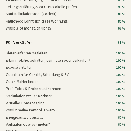
100 %
Teilungserklärung & WEG-Protokolle prüfen
90 %
Kauf-Kalkulationstool (Cockpit)
85 %
Kaufcheck: Lohnt sich diese Wohnung?
80 %
Was bleibt monatlich übrig?
65 %
Für Verkäufer
84 %
Bieterverfahren begleiten
100 %
Erbimmobilie: behalten, vermieten oder verkaufen?
100 %
Exposé erstellen
100 %
Gutachten für Gericht, Scheidung & ZV
100 %
Guten Makler finden
100 %
Profi-Fotos & Drohnenaufnahmen
100 %
Spekulationssteuer-Rechner
100 %
Virtuelles Home Staging
100 %
Was ist meine Immobilie wert?
100 %
Energieausweis erstellen
60 %
Verkaufen oder vermieten?
60 %