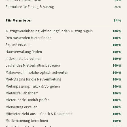
75 %
Formulare für Einzug & Auszug
25 %
Für Vermieter
84 %
Auszugsvereinbarung: Abfindung für den Auszug regeln
100 %
Den passenden Mieter finden
100 %
Exposé erstellen
100 %
Hausverwaltung finden
100 %
Indexmiete berechnen
100 %
Laufendes Mietverhältnis betreuen
100 %
Makeover: Immobilie optisch aufwerten
100 %
Miet-Staging für die Neuvermietung
100 %
Mietanpassung: Taktik & Vorgehen
100 %
Mietausfall absichern
100 %
MieterCheck: Bonität prüfen
100 %
Mietvertrag erstellen
100 %
Mitmieter zieht aus — Check & Dokumente
100 %
Modernisierung berechnen
100 %