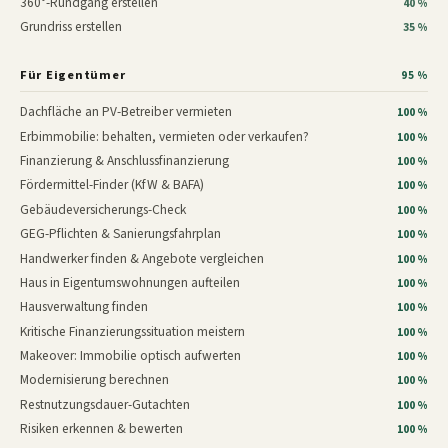
360°-Rundgang erstellen
40 %
Grundriss erstellen
35 %
Für Eigentümer
95 %
Dachfläche an PV-Betreiber vermieten
100 %
Erbimmobilie: behalten, vermieten oder verkaufen?
100 %
Finanzierung & Anschlussfinanzierung
100 %
Fördermittel-Finder (KfW & BAFA)
100 %
Gebäudeversicherungs-Check
100 %
GEG-Pflichten & Sanierungsfahrplan
100 %
Handwerker finden & Angebote vergleichen
100 %
Haus in Eigentumswohnungen aufteilen
100 %
Hausverwaltung finden
100 %
Kritische Finanzierungssituation meistern
100 %
Makeover: Immobilie optisch aufwerten
100 %
Modernisierung berechnen
100 %
Restnutzungsdauer-Gutachten
100 %
Risiken erkennen & bewerten
100 %