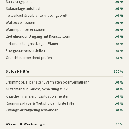
Sanierungsplaner
100 %
Solaranlage aufs Dach
100 %
Teilverkauf & Leibrente kritisch geprüft
100 %
Wallbox einbauen
100 %
Wärmepumpe einbauen
100 %
Zielführender Umgang mit Dienstleistern
100 %
Instandhaltungsrücklagen-Planer
65 %
Energieausweis erstellen
60 %
Grundsteuerbescheid prüfen
60 %
Sofort-Hilfe
100 %
Erbimmobilie: behalten, vermieten oder verkaufen?
100 %
Gutachten für Gericht, Scheidung & ZV
100 %
Kritische Finanzierungssituation meistern
100 %
Räumungsklage & Mietschulden: Erste Hilfe
100 %
Zwangsversteigerung abwenden
100 %
Wissen & Werkzeuge
80 %