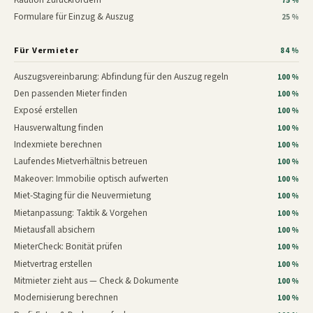
75 %
Formulare für Einzug & Auszug
25 %
Für Vermieter
84 %
Auszugsvereinbarung: Abfindung für den Auszug regeln
100 %
Den passenden Mieter finden
100 %
Exposé erstellen
100 %
Hausverwaltung finden
100 %
Indexmiete berechnen
100 %
Laufendes Mietverhältnis betreuen
100 %
Makeover: Immobilie optisch aufwerten
100 %
Miet-Staging für die Neuvermietung
100 %
Mietanpassung: Taktik & Vorgehen
100 %
Mietausfall absichern
100 %
MieterCheck: Bonität prüfen
100 %
Mietvertrag erstellen
100 %
Mitmieter zieht aus — Check & Dokumente
100 %
Modernisierung berechnen
100 %