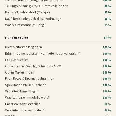
100 %
Teilungserklärung & WEG-Protokolle prüfen
90 %
Kauf-Kalkulationstool (Cockpit)
85 %
Kaufcheck: Lohnt sich diese Wohnung?
80 %
Was bleibt monatlich übrig?
65 %
Für Verkäufer
84 %
Bieterverfahren begleiten
100 %
Erbimmobilie: behalten, vermieten oder verkaufen?
100 %
Exposé erstellen
100 %
Gutachten für Gericht, Scheidung & ZV
100 %
Guten Makler finden
100 %
Profi-Fotos & Drohnenaufnahmen
100 %
Spekulationssteuer-Rechner
100 %
Virtuelles Home Staging
100 %
Was ist meine Immobilie wert?
100 %
Energieausweis erstellen
60 %
Verkaufen oder vermieten?
60 %