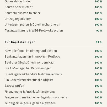
Guten Makler finden
100 %
Kaufen oder mieten?
100 %
Kaufnebenkosten-Rechner
100 %
Umzug organisieren
100 %
Unterlagen prüfen & Objekt recherchieren
100 %
Teilungserklärung & WEG-Protokolle prüfen
90 %
Für Kapitalanleger
98 %
Abwicklerfirma: im Hintergrund bleiben
100 %
Bankunterlagen fürs Immobilien-Portfolio
100 %
Baulicher Objekt-Check vor dem Kauf
100 %
Die 15-%-Regel bei Renovierungen
100 %
Due-Diligence-Checkliste Mehrfamilienhaus
100 %
Ein Generalverwalter für alle Objekte
100 %
Exposé prüfen
100 %
Finanzierung & Anschlussfinanzierung
100 %
Fragen vor dem Kauf einer Eigentumswohnung
100 %
Günstig einkaufen & gezielt aufwerten
100 %