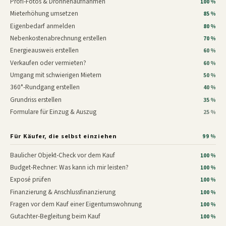
Profi-Fotos & Drohnenaufnahmen
100 %
Mieterhöhung umsetzen
85 %
Eigenbedarf anmelden
80 %
Nebenkostenabrechnung erstellen
70 %
Energieausweis erstellen
60 %
Verkaufen oder vermieten?
60 %
Umgang mit schwierigen Mietern
50 %
360°-Rundgang erstellen
40 %
Grundriss erstellen
35 %
Formulare für Einzug & Auszug
25 %
Für Käufer, die selbst einziehen
99 %
Baulicher Objekt-Check vor dem Kauf
100 %
Budget-Rechner: Was kann ich mir leisten?
100 %
Exposé prüfen
100 %
Finanzierung & Anschlussfinanzierung
100 %
Fragen vor dem Kauf einer Eigentumswohnung
100 %
Gutachter-Begleitung beim Kauf
100 %