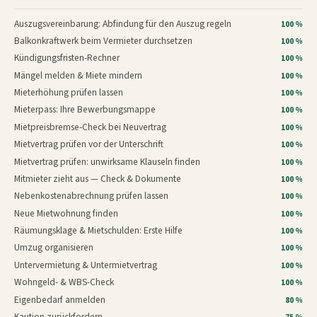
Auszugsvereinbarung: Abfindung für den Auszug regeln
100 %
Balkonkraftwerk beim Vermieter durchsetzen
100 %
Kündigungsfristen-Rechner
100 %
Mängel melden & Miete mindern
100 %
Mieterhöhung prüfen lassen
100 %
Mieterpass: Ihre Bewerbungsmappe
100 %
Mietpreisbremse-Check bei Neuvertrag
100 %
Mietvertrag prüfen vor der Unterschrift
100 %
Mietvertrag prüfen: unwirksame Klauseln finden
100 %
Mitmieter zieht aus — Check & Dokumente
100 %
Nebenkostenabrechnung prüfen lassen
100 %
Neue Mietwohnung finden
100 %
Räumungsklage & Mietschulden: Erste Hilfe
100 %
Umzug organisieren
100 %
Untervermietung & Untermietvertrag
100 %
Wohngeld- & WBS-Check
100 %
Eigenbedarf anmelden
80 %
Kaution zurückfordern