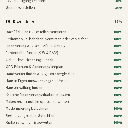
360°-Rundgang erstellen
40 %
Grundriss erstellen
35 %
Für Eigentümer
95 %
Dachfläche an PV-Betreiber vermieten
100 %
Erbimmobilie: behalten, vermieten oder verkaufen?
100 %
Finanzierung & Anschlussfinanzierung
100 %
Fördermittel-Finder (KfW & BAFA)
100 %
Gebäudeversicherungs-Check
100 %
GEG-Pflichten & Sanierungsfahrplan
100 %
Handwerker finden & Angebote vergleichen
100 %
Haus in Eigentumswohnungen aufteilen
100 %
Hausverwaltung finden
100 %
Kritische Finanzierungssituation meistern
100 %
Makeover: Immobilie optisch aufwerten
100 %
Modernisierung berechnen
100 %
Restnutzungsdauer-Gutachten
100 %
Risiken erkennen & bewerten
100 %