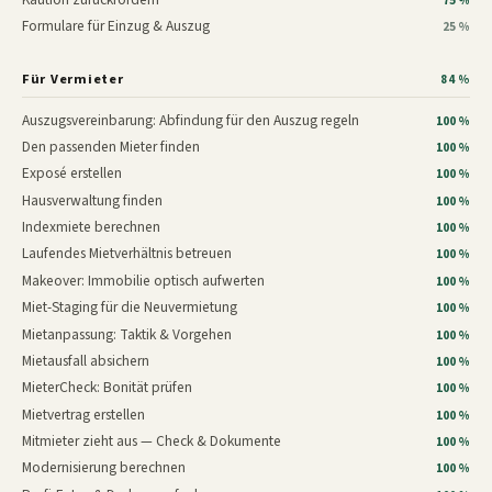
75 %
Formulare für Einzug & Auszug
25 %
Für Vermieter
84 %
Auszugsvereinbarung: Abfindung für den Auszug regeln
100 %
Den passenden Mieter finden
100 %
Exposé erstellen
100 %
Hausverwaltung finden
100 %
Indexmiete berechnen
100 %
Laufendes Mietverhältnis betreuen
100 %
Makeover: Immobilie optisch aufwerten
100 %
Miet-Staging für die Neuvermietung
100 %
Mietanpassung: Taktik & Vorgehen
100 %
Mietausfall absichern
100 %
MieterCheck: Bonität prüfen
100 %
Mietvertrag erstellen
100 %
Mitmieter zieht aus — Check & Dokumente
100 %
Modernisierung berechnen
100 %