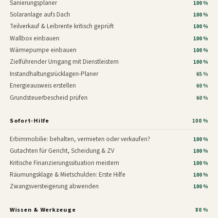
Sanierungsplaner
100 %
Solaranlage aufs Dach
100 %
Teilverkauf & Leibrente kritisch geprüft
100 %
Wallbox einbauen
100 %
Wärmepumpe einbauen
100 %
Zielführender Umgang mit Dienstleistern
100 %
Instandhaltungsrücklagen-Planer
65 %
Energieausweis erstellen
60 %
Grundsteuerbescheid prüfen
60 %
Sofort-Hilfe
100 %
Erbimmobilie: behalten, vermieten oder verkaufen?
100 %
Gutachten für Gericht, Scheidung & ZV
100 %
Kritische Finanzierungssituation meistern
100 %
Räumungsklage & Mietschulden: Erste Hilfe
100 %
Zwangsversteigerung abwenden
100 %
Wissen & Werkzeuge
80 %