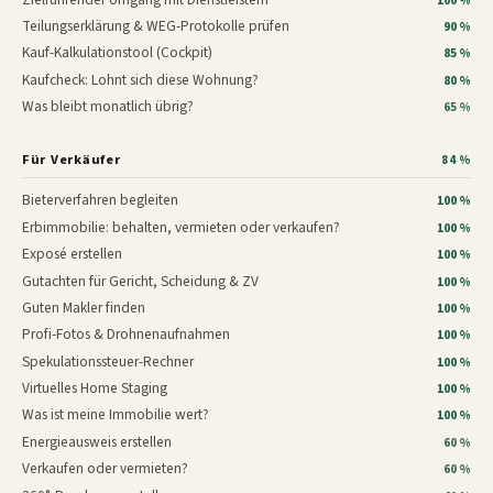
100 %
Teilungserklärung & WEG-Protokolle prüfen
90 %
Kauf-Kalkulationstool (Cockpit)
85 %
Kaufcheck: Lohnt sich diese Wohnung?
80 %
Was bleibt monatlich übrig?
65 %
Für Verkäufer
84 %
Bieterverfahren begleiten
100 %
Erbimmobilie: behalten, vermieten oder verkaufen?
100 %
Exposé erstellen
100 %
Gutachten für Gericht, Scheidung & ZV
100 %
Guten Makler finden
100 %
Profi-Fotos & Drohnenaufnahmen
100 %
Spekulationssteuer-Rechner
100 %
Virtuelles Home Staging
100 %
Was ist meine Immobilie wert?
100 %
Energieausweis erstellen
60 %
Verkaufen oder vermieten?
60 %