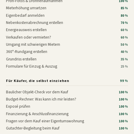
Profi-Fotos & Drohnenaufnahmen
100 %
Mieterhöhung umsetzen
85 %
Eigenbedarf anmelden
80 %
Nebenkostenabrechnung erstellen
70 %
Energieausweis erstellen
60 %
Verkaufen oder vermieten?
60 %
Umgang mit schwierigen Mietern
50 %
360°-Rundgang erstellen
40 %
Grundriss erstellen
35 %
Formulare für Einzug & Auszug
25 %
Für Käufer, die selbst einziehen
99 %
Baulicher Objekt-Check vor dem Kauf
100 %
Budget-Rechner: Was kann ich mir leisten?
100 %
Exposé prüfen
100 %
Finanzierung & Anschlussfinanzierung
100 %
Fragen vor dem Kauf einer Eigentumswohnung
100 %
Gutachter-Begleitung beim Kauf
100 %