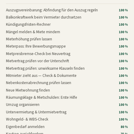
Auszugsvereinbarung: Abfindung für den Auszug regeln
100 %
Balkonkraftwerk beim Vermieter durchsetzen
100 %
Kündigungsfristen-Rechner
100 %
Mängel melden & Miete mindern
100 %
Mieterhöhung prüfen lassen
100 %
Mieterpass: Ihre Bewerbungsmappe
100 %
Mietpreisbremse-Check bei Neuvertrag
100 %
Mietvertrag prüfen vor der Unterschrift
100 %
Mietvertrag prüfen: unwirksame Klauseln finden
100 %
Mitmieter zieht aus — Check & Dokumente
100 %
Nebenkostenabrechnung prüfen lassen
100 %
Neue Mietwohnung finden
100 %
Räumungsklage & Mietschulden: Erste Hilfe
100 %
Umzug organisieren
100 %
Untervermietung & Untermietvertrag
100 %
Wohngeld- & WBS-Check
100 %
Eigenbedarf anmelden
80 %
Kaution zurückfordern