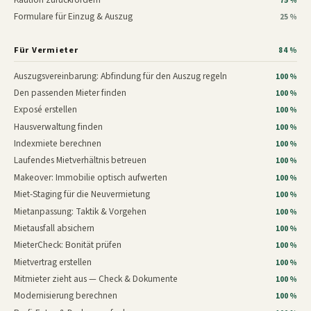
75 %
Formulare für Einzug & Auszug
25 %
Für Vermieter
84 %
Auszugsvereinbarung: Abfindung für den Auszug regeln
100 %
Den passenden Mieter finden
100 %
Exposé erstellen
100 %
Hausverwaltung finden
100 %
Indexmiete berechnen
100 %
Laufendes Mietverhältnis betreuen
100 %
Makeover: Immobilie optisch aufwerten
100 %
Miet-Staging für die Neuvermietung
100 %
Mietanpassung: Taktik & Vorgehen
100 %
Mietausfall absichern
100 %
MieterCheck: Bonität prüfen
100 %
Mietvertrag erstellen
100 %
Mitmieter zieht aus — Check & Dokumente
100 %
Modernisierung berechnen
100 %