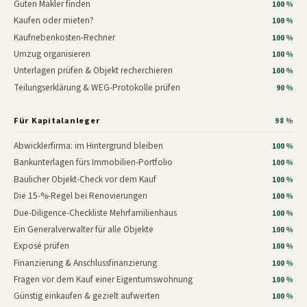
Guten Makler finden
100 %
Kaufen oder mieten?
100 %
Kaufnebenkosten-Rechner
100 %
Umzug organisieren
100 %
Unterlagen prüfen & Objekt recherchieren
100 %
Teilungserklärung & WEG-Protokolle prüfen
90 %
Für Kapitalanleger
98 %
Abwicklerfirma: im Hintergrund bleiben
100 %
Bankunterlagen fürs Immobilien-Portfolio
100 %
Baulicher Objekt-Check vor dem Kauf
100 %
Die 15-%-Regel bei Renovierungen
100 %
Due-Diligence-Checkliste Mehrfamilienhaus
100 %
Ein Generalverwalter für alle Objekte
100 %
Exposé prüfen
100 %
Finanzierung & Anschlussfinanzierung
100 %
Fragen vor dem Kauf einer Eigentumswohnung
100 %
Günstig einkaufen & gezielt aufwerten
100 %