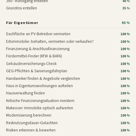
360°-Rundgang erstellen
40 %
Grundriss erstellen
35 %
Für Eigentümer
95 %
Dachfläche an PV-Betreiber vermieten
100 %
Erbimmobilie: behalten, vermieten oder verkaufen?
100 %
Finanzierung & Anschlussfinanzierung
100 %
Fördermittel-Finder (KfW & BAFA)
100 %
Gebäudeversicherungs-Check
100 %
GEG-Pflichten & Sanierungsfahrplan
100 %
Handwerker finden & Angebote vergleichen
100 %
Haus in Eigentumswohnungen aufteilen
100 %
Hausverwaltung finden
100 %
Kritische Finanzierungssituation meistern
100 %
Makeover: Immobilie optisch aufwerten
100 %
Modernisierung berechnen
100 %
Restnutzungsdauer-Gutachten
100 %
Risiken erkennen & bewerten
100 %