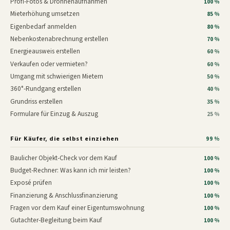
Profi-Fotos & Drohnenaufnahmen
100 %
Mieterhöhung umsetzen
85 %
Eigenbedarf anmelden
80 %
Nebenkostenabrechnung erstellen
70 %
Energieausweis erstellen
60 %
Verkaufen oder vermieten?
60 %
Umgang mit schwierigen Mietern
50 %
360°-Rundgang erstellen
40 %
Grundriss erstellen
35 %
Formulare für Einzug & Auszug
25 %
Für Käufer, die selbst einziehen
99 %
Baulicher Objekt-Check vor dem Kauf
100 %
Budget-Rechner: Was kann ich mir leisten?
100 %
Exposé prüfen
100 %
Finanzierung & Anschlussfinanzierung
100 %
Fragen vor dem Kauf einer Eigentumswohnung
100 %
Gutachter-Begleitung beim Kauf
100 %