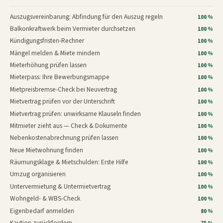
Auszugsvereinbarung: Abfindung für den Auszug regeln
100 %
Balkonkraftwerk beim Vermieter durchsetzen
100 %
Kündigungsfristen-Rechner
100 %
Mängel melden & Miete mindern
100 %
Mieterhöhung prüfen lassen
100 %
Mieterpass: Ihre Bewerbungsmappe
100 %
Mietpreisbremse-Check bei Neuvertrag
100 %
Mietvertrag prüfen vor der Unterschrift
100 %
Mietvertrag prüfen: unwirksame Klauseln finden
100 %
Mitmieter zieht aus — Check & Dokumente
100 %
Nebenkostenabrechnung prüfen lassen
100 %
Neue Mietwohnung finden
100 %
Räumungsklage & Mietschulden: Erste Hilfe
100 %
Umzug organisieren
100 %
Untervermietung & Untermietvertrag
100 %
Wohngeld- & WBS-Check
100 %
Eigenbedarf anmelden
80 %
Kaution zurückfordern