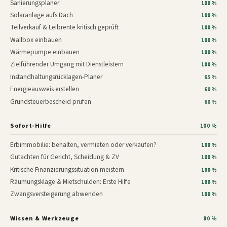
Sanierungsplaner
100 %
Solaranlage aufs Dach
100 %
Teilverkauf & Leibrente kritisch geprüft
100 %
Wallbox einbauen
100 %
Wärmepumpe einbauen
100 %
Zielführender Umgang mit Dienstleistern
100 %
Instandhaltungsrücklagen-Planer
65 %
Energieausweis erstellen
60 %
Grundsteuerbescheid prüfen
60 %
Sofort-Hilfe
100 %
Erbimmobilie: behalten, vermieten oder verkaufen?
100 %
Gutachten für Gericht, Scheidung & ZV
100 %
Kritische Finanzierungssituation meistern
100 %
Räumungsklage & Mietschulden: Erste Hilfe
100 %
Zwangsversteigerung abwenden
100 %
Wissen & Werkzeuge
80 %