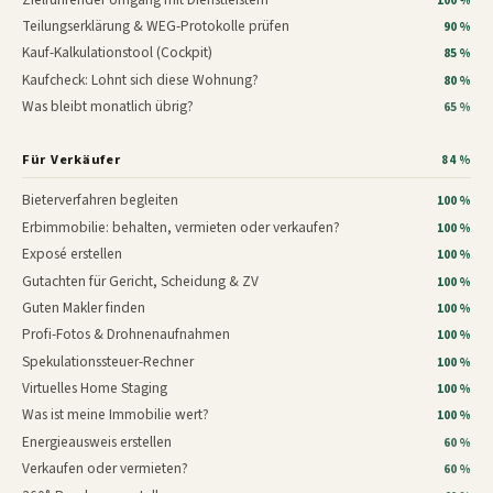
100 %
Teilungserklärung & WEG-Protokolle prüfen
90 %
Kauf-Kalkulationstool (Cockpit)
85 %
Kaufcheck: Lohnt sich diese Wohnung?
80 %
Was bleibt monatlich übrig?
65 %
Für Verkäufer
84 %
Bieterverfahren begleiten
100 %
Erbimmobilie: behalten, vermieten oder verkaufen?
100 %
Exposé erstellen
100 %
Gutachten für Gericht, Scheidung & ZV
100 %
Guten Makler finden
100 %
Profi-Fotos & Drohnenaufnahmen
100 %
Spekulationssteuer-Rechner
100 %
Virtuelles Home Staging
100 %
Was ist meine Immobilie wert?
100 %
Energieausweis erstellen
60 %
Verkaufen oder vermieten?
60 %