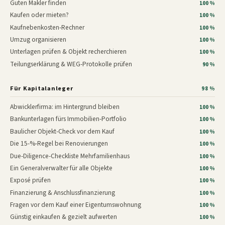
Guten Makler finden
100 %
Kaufen oder mieten?
100 %
Kaufnebenkosten-Rechner
100 %
Umzug organisieren
100 %
Unterlagen prüfen & Objekt recherchieren
100 %
Teilungserklärung & WEG-Protokolle prüfen
90 %
Für Kapitalanleger
98 %
Abwicklerfirma: im Hintergrund bleiben
100 %
Bankunterlagen fürs Immobilien-Portfolio
100 %
Baulicher Objekt-Check vor dem Kauf
100 %
Die 15-%-Regel bei Renovierungen
100 %
Due-Diligence-Checkliste Mehrfamilienhaus
100 %
Ein Generalverwalter für alle Objekte
100 %
Exposé prüfen
100 %
Finanzierung & Anschlussfinanzierung
100 %
Fragen vor dem Kauf einer Eigentumswohnung
100 %
Günstig einkaufen & gezielt aufwerten
100 %