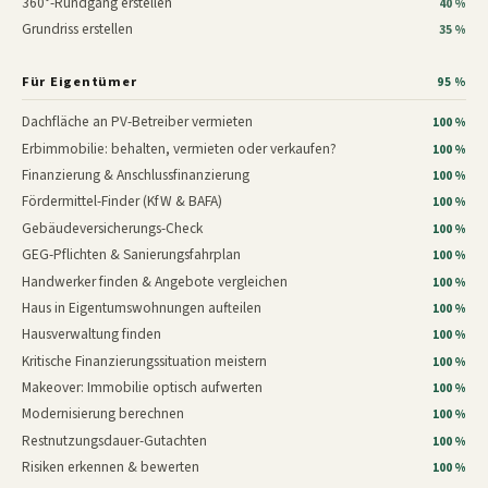
360°-Rundgang erstellen
40 %
Grundriss erstellen
35 %
Für Eigentümer
95 %
Dachfläche an PV-Betreiber vermieten
100 %
Erbimmobilie: behalten, vermieten oder verkaufen?
100 %
Finanzierung & Anschlussfinanzierung
100 %
Fördermittel-Finder (KfW & BAFA)
100 %
Gebäudeversicherungs-Check
100 %
GEG-Pflichten & Sanierungsfahrplan
100 %
Handwerker finden & Angebote vergleichen
100 %
Haus in Eigentumswohnungen aufteilen
100 %
Hausverwaltung finden
100 %
Kritische Finanzierungssituation meistern
100 %
Makeover: Immobilie optisch aufwerten
100 %
Modernisierung berechnen
100 %
Restnutzungsdauer-Gutachten
100 %
Risiken erkennen & bewerten
100 %