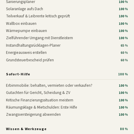
Sanierungsplaner
100 %
Solaranlage aufs Dach
100 %
Teilverkauf & Leibrente kritisch geprüft
100 %
Wallbox einbauen
100 %
Wärmepumpe einbauen
100 %
Zielführender Umgang mit Dienstleistern
100 %
Instandhaltungsrücklagen-Planer
65 %
Energieausweis erstellen
60 %
Grundsteuerbescheid prüfen
60 %
Sofort-Hilfe
100 %
Erbimmobilie: behalten, vermieten oder verkaufen?
100 %
Gutachten für Gericht, Scheidung & ZV
100 %
Kritische Finanzierungssituation meistern
100 %
Räumungsklage & Mietschulden: Erste Hilfe
100 %
Zwangsversteigerung abwenden
100 %
Wissen & Werkzeuge
80 %