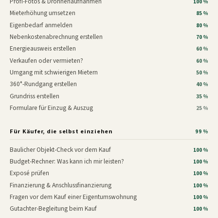
Profi-Fotos & Drohnenaufnahmen
100 %
Mieterhöhung umsetzen
85 %
Eigenbedarf anmelden
80 %
Nebenkostenabrechnung erstellen
70 %
Energieausweis erstellen
60 %
Verkaufen oder vermieten?
60 %
Umgang mit schwierigen Mietern
50 %
360°-Rundgang erstellen
40 %
Grundriss erstellen
35 %
Formulare für Einzug & Auszug
25 %
Für Käufer, die selbst einziehen
99 %
Baulicher Objekt-Check vor dem Kauf
100 %
Budget-Rechner: Was kann ich mir leisten?
100 %
Exposé prüfen
100 %
Finanzierung & Anschlussfinanzierung
100 %
Fragen vor dem Kauf einer Eigentumswohnung
100 %
Gutachter-Begleitung beim Kauf
100 %