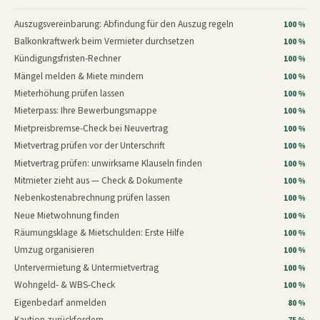
Auszugsvereinbarung: Abfindung für den Auszug regeln
100 %
Balkonkraftwerk beim Vermieter durchsetzen
100 %
Kündigungsfristen-Rechner
100 %
Mängel melden & Miete mindern
100 %
Mieterhöhung prüfen lassen
100 %
Mieterpass: Ihre Bewerbungsmappe
100 %
Mietpreisbremse-Check bei Neuvertrag
100 %
Mietvertrag prüfen vor der Unterschrift
100 %
Mietvertrag prüfen: unwirksame Klauseln finden
100 %
Mitmieter zieht aus — Check & Dokumente
100 %
Nebenkostenabrechnung prüfen lassen
100 %
Neue Mietwohnung finden
100 %
Räumungsklage & Mietschulden: Erste Hilfe
100 %
Umzug organisieren
100 %
Untervermietung & Untermietvertrag
100 %
Wohngeld- & WBS-Check
100 %
Eigenbedarf anmelden
80 %
Kaution zurückfordern