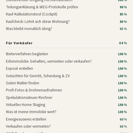
100 %
Teilungserklärung & WEG-Protokolle prüfen
90 %
Kauf-Kalkulationstool (Cockpit)
85 %
Kaufcheck: Lohnt sich diese Wohnung?
80 %
Was bleibt monatlich übrig?
65 %
Für Verkäufer
84 %
Bieterverfahren begleiten
100 %
Erbimmobilie: behalten, vermieten oder verkaufen?
100 %
Exposé erstellen
100 %
Gutachten für Gericht, Scheidung & ZV
100 %
Guten Makler finden
100 %
Profi-Fotos & Drohnenaufnahmen
100 %
Spekulationssteuer-Rechner
100 %
Virtuelles Home Staging
100 %
Was ist meine Immobilie wert?
100 %
Energieausweis erstellen
60 %
Verkaufen oder vermieten?
60 %