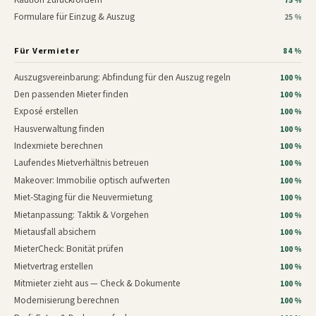
75 %
Formulare für Einzug & Auszug
25 %
Für Vermieter
84 %
Auszugsvereinbarung: Abfindung für den Auszug regeln
100 %
Den passenden Mieter finden
100 %
Exposé erstellen
100 %
Hausverwaltung finden
100 %
Indexmiete berechnen
100 %
Laufendes Mietverhältnis betreuen
100 %
Makeover: Immobilie optisch aufwerten
100 %
Miet-Staging für die Neuvermietung
100 %
Mietanpassung: Taktik & Vorgehen
100 %
Mietausfall absichern
100 %
MieterCheck: Bonität prüfen
100 %
Mietvertrag erstellen
100 %
Mitmieter zieht aus — Check & Dokumente
100 %
Modernisierung berechnen
100 %