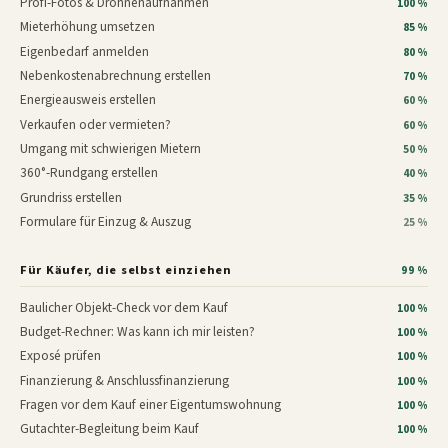
Profi-Fotos & Drohnenaufnahmen
100 %
Mieterhöhung umsetzen
85 %
Eigenbedarf anmelden
80 %
Nebenkostenabrechnung erstellen
70 %
Energieausweis erstellen
60 %
Verkaufen oder vermieten?
60 %
Umgang mit schwierigen Mietern
50 %
360°-Rundgang erstellen
40 %
Grundriss erstellen
35 %
Formulare für Einzug & Auszug
25 %
Für Käufer, die selbst einziehen
99 %
Baulicher Objekt-Check vor dem Kauf
100 %
Budget-Rechner: Was kann ich mir leisten?
100 %
Exposé prüfen
100 %
Finanzierung & Anschlussfinanzierung
100 %
Fragen vor dem Kauf einer Eigentumswohnung
100 %
Gutachter-Begleitung beim Kauf
100 %