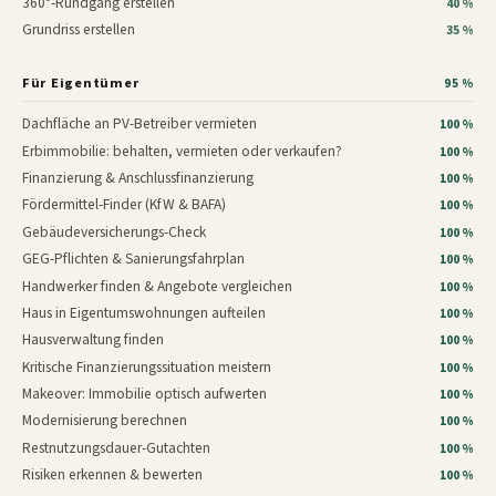
360°-Rundgang erstellen
40 %
Grundriss erstellen
35 %
Für Eigentümer
95 %
Dachfläche an PV-Betreiber vermieten
100 %
Erbimmobilie: behalten, vermieten oder verkaufen?
100 %
Finanzierung & Anschlussfinanzierung
100 %
Fördermittel-Finder (KfW & BAFA)
100 %
Gebäudeversicherungs-Check
100 %
GEG-Pflichten & Sanierungsfahrplan
100 %
Handwerker finden & Angebote vergleichen
100 %
Haus in Eigentumswohnungen aufteilen
100 %
Hausverwaltung finden
100 %
Kritische Finanzierungssituation meistern
100 %
Makeover: Immobilie optisch aufwerten
100 %
Modernisierung berechnen
100 %
Restnutzungsdauer-Gutachten
100 %
Risiken erkennen & bewerten
100 %