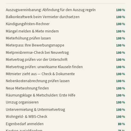
Auszugsvereinbarung: Abfindung für den Auszug regeln
100 %
Balkonkraftwerk beim Vermieter durchsetzen
100 %
Kündigungsfristen-Rechner
100 %
Mängel melden & Miete mindern
100 %
Mieterhöhung prüfen lassen
100 %
Mieterpass: Ihre Bewerbungsmappe
100 %
Mietpreisbremse-Check bei Neuvertrag
100 %
Mietvertrag prüfen vor der Unterschrift
100 %
Mietvertrag prüfen: unwirksame Klauseln finden
100 %
Mitmieter zieht aus — Check & Dokumente
100 %
Nebenkostenabrechnung prüfen lassen
100 %
Neue Mietwohnung finden
100 %
Räumungsklage & Mietschulden: Erste Hilfe
100 %
Umzug organisieren
100 %
Untervermietung & Untermietvertrag
100 %
Wohngeld- & WBS-Check
100 %
Eigenbedarf anmelden
80 %
Kaution zurückfordern