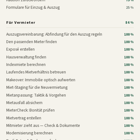
75 %
Formulare für Einzug & Auszug
25 %
Für Vermieter
84 %
Auszugsvereinbarung: Abfindung für den Auszug regeln
100 %
Den passenden Mieter finden
100 %
Exposé erstellen
100 %
Hausverwaltung finden
100 %
Indexmiete berechnen
100 %
Laufendes Mietverhältnis betreuen
100 %
Makeover: Immobilie optisch aufwerten
100 %
Miet-Staging für die Neuvermietung
100 %
Mietanpassung: Taktik & Vorgehen
100 %
Mietausfall absichern
100 %
MieterCheck: Bonität prüfen
100 %
Mietvertrag erstellen
100 %
Mitmieter zieht aus — Check & Dokumente
100 %
Modernisierung berechnen
100 %