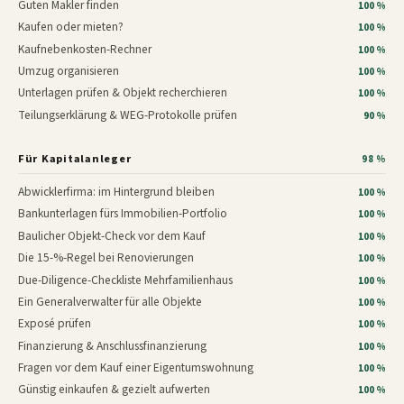
Guten Makler finden
100 %
Kaufen oder mieten?
100 %
Kaufnebenkosten-Rechner
100 %
Umzug organisieren
100 %
Unterlagen prüfen & Objekt recherchieren
100 %
Teilungserklärung & WEG-Protokolle prüfen
90 %
Für Kapitalanleger
98 %
Abwicklerfirma: im Hintergrund bleiben
100 %
Bankunterlagen fürs Immobilien-Portfolio
100 %
Baulicher Objekt-Check vor dem Kauf
100 %
Die 15-%-Regel bei Renovierungen
100 %
Due-Diligence-Checkliste Mehrfamilienhaus
100 %
Ein Generalverwalter für alle Objekte
100 %
Exposé prüfen
100 %
Finanzierung & Anschlussfinanzierung
100 %
Fragen vor dem Kauf einer Eigentumswohnung
100 %
Günstig einkaufen & gezielt aufwerten
100 %