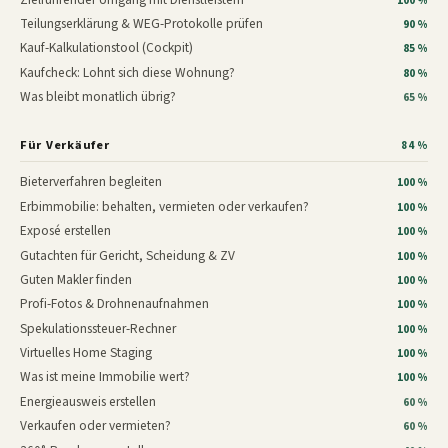
100 %
Teilungserklärung & WEG-Protokolle prüfen
90 %
Kauf-Kalkulationstool (Cockpit)
85 %
Kaufcheck: Lohnt sich diese Wohnung?
80 %
Was bleibt monatlich übrig?
65 %
Für Verkäufer
84 %
Bieterverfahren begleiten
100 %
Erbimmobilie: behalten, vermieten oder verkaufen?
100 %
Exposé erstellen
100 %
Gutachten für Gericht, Scheidung & ZV
100 %
Guten Makler finden
100 %
Profi-Fotos & Drohnenaufnahmen
100 %
Spekulationssteuer-Rechner
100 %
Virtuelles Home Staging
100 %
Was ist meine Immobilie wert?
100 %
Energieausweis erstellen
60 %
Verkaufen oder vermieten?
60 %