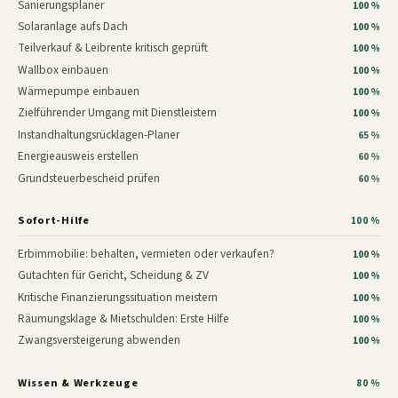
Sanierungsplaner
100 %
Solaranlage aufs Dach
100 %
Teilverkauf & Leibrente kritisch geprüft
100 %
Wallbox einbauen
100 %
Wärmepumpe einbauen
100 %
Zielführender Umgang mit Dienstleistern
100 %
Instandhaltungsrücklagen-Planer
65 %
Energieausweis erstellen
60 %
Grundsteuerbescheid prüfen
60 %
Sofort-Hilfe
100 %
Erbimmobilie: behalten, vermieten oder verkaufen?
100 %
Gutachten für Gericht, Scheidung & ZV
100 %
Kritische Finanzierungssituation meistern
100 %
Räumungsklage & Mietschulden: Erste Hilfe
100 %
Zwangsversteigerung abwenden
100 %
Wissen & Werkzeuge
80 %