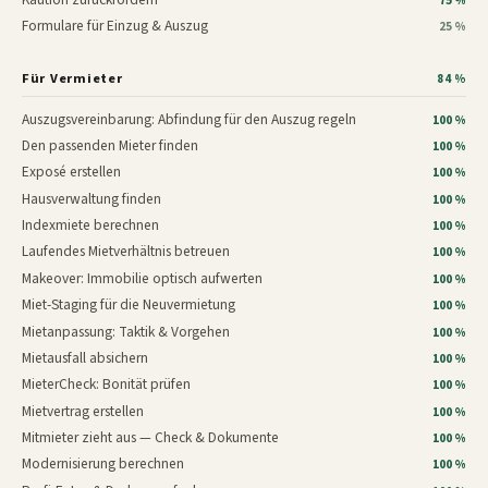
75 %
Formulare für Einzug & Auszug
25 %
Für Vermieter
84 %
Auszugsvereinbarung: Abfindung für den Auszug regeln
100 %
Den passenden Mieter finden
100 %
Exposé erstellen
100 %
Hausverwaltung finden
100 %
Indexmiete berechnen
100 %
Laufendes Mietverhältnis betreuen
100 %
Makeover: Immobilie optisch aufwerten
100 %
Miet-Staging für die Neuvermietung
100 %
Mietanpassung: Taktik & Vorgehen
100 %
Mietausfall absichern
100 %
MieterCheck: Bonität prüfen
100 %
Mietvertrag erstellen
100 %
Mitmieter zieht aus — Check & Dokumente
100 %
Modernisierung berechnen
100 %