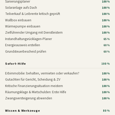
Sanierungsplaner
100 %
Solaranlage aufs Dach
100 %
Teilverkauf & Leibrente kritisch geprüft
100 %
Wallbox einbauen
100 %
Wärmepumpe einbauen
100 %
Zielführender Umgang mit Dienstleistern
100 %
Instandhaltungsrücklagen-Planer
65 %
Energieausweis erstellen
60 %
Grundsteuerbescheid prüfen
60 %
Sofort-Hilfe
100 %
Erbimmobilie: behalten, vermieten oder verkaufen?
100 %
Gutachten für Gericht, Scheidung & ZV
100 %
Kritische Finanzierungssituation meistern
100 %
Räumungsklage & Mietschulden: Erste Hilfe
100 %
Zwangsversteigerung abwenden
100 %
Wissen & Werkzeuge
80 %