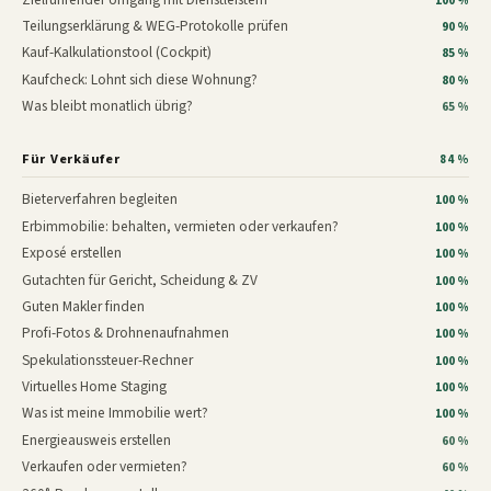
100 %
Teilungserklärung & WEG-Protokolle prüfen
90 %
Kauf-Kalkulationstool (Cockpit)
85 %
Kaufcheck: Lohnt sich diese Wohnung?
80 %
Was bleibt monatlich übrig?
65 %
Für Verkäufer
84 %
Bieterverfahren begleiten
100 %
Erbimmobilie: behalten, vermieten oder verkaufen?
100 %
Exposé erstellen
100 %
Gutachten für Gericht, Scheidung & ZV
100 %
Guten Makler finden
100 %
Profi-Fotos & Drohnenaufnahmen
100 %
Spekulationssteuer-Rechner
100 %
Virtuelles Home Staging
100 %
Was ist meine Immobilie wert?
100 %
Energieausweis erstellen
60 %
Verkaufen oder vermieten?
60 %