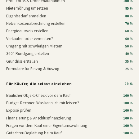
Profi-Fotos & Drohnenaufnahmen
100 %
Mieterhöhung umsetzen
85 %
Eigenbedarf anmelden
80 %
Nebenkostenabrechnung erstellen
70 %
Energieausweis erstellen
60 %
Verkaufen oder vermieten?
60 %
Umgang mit schwierigen Mietern
50 %
360°-Rundgang erstellen
40 %
Grundriss erstellen
35 %
Formulare für Einzug & Auszug
25 %
Für Käufer, die selbst einziehen
99 %
Baulicher Objekt-Check vor dem Kauf
100 %
Budget-Rechner: Was kann ich mir leisten?
100 %
Exposé prüfen
100 %
Finanzierung & Anschlussfinanzierung
100 %
Fragen vor dem Kauf einer Eigentumswohnung
100 %
Gutachter-Begleitung beim Kauf
100 %