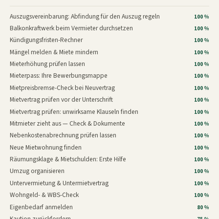
Auszugsvereinbarung: Abfindung für den Auszug regeln
100 %
Balkonkraftwerk beim Vermieter durchsetzen
100 %
Kündigungsfristen-Rechner
100 %
Mängel melden & Miete mindern
100 %
Mieterhöhung prüfen lassen
100 %
Mieterpass: Ihre Bewerbungsmappe
100 %
Mietpreisbremse-Check bei Neuvertrag
100 %
Mietvertrag prüfen vor der Unterschrift
100 %
Mietvertrag prüfen: unwirksame Klauseln finden
100 %
Mitmieter zieht aus — Check & Dokumente
100 %
Nebenkostenabrechnung prüfen lassen
100 %
Neue Mietwohnung finden
100 %
Räumungsklage & Mietschulden: Erste Hilfe
100 %
Umzug organisieren
100 %
Untervermietung & Untermietvertrag
100 %
Wohngeld- & WBS-Check
100 %
Eigenbedarf anmelden
80 %
Kaution zurückfordern