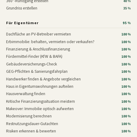
360°-Rundgang erstellen
40 %
Grundriss erstellen
35 %
Für Eigentümer
95 %
Dachfläche an PV-Betreiber vermieten
100 %
Erbimmobilie: behalten, vermieten oder verkaufen?
100 %
Finanzierung & Anschlussfinanzierung
100 %
Fördermittel-Finder (KfW & BAFA)
100 %
Gebäudeversicherungs-Check
100 %
GEG-Pflichten & Sanierungsfahrplan
100 %
Handwerker finden & Angebote vergleichen
100 %
Haus in Eigentumswohnungen aufteilen
100 %
Hausverwaltung finden
100 %
Kritische Finanzierungssituation meistern
100 %
Makeover: Immobilie optisch aufwerten
100 %
Modernisierung berechnen
100 %
Restnutzungsdauer-Gutachten
100 %
Risiken erkennen & bewerten
100 %