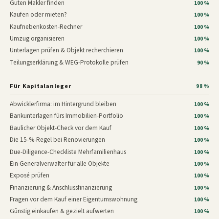
Guten Makler finden
100 %
Kaufen oder mieten?
100 %
Kaufnebenkosten-Rechner
100 %
Umzug organisieren
100 %
Unterlagen prüfen & Objekt recherchieren
100 %
Teilungserklärung & WEG-Protokolle prüfen
90 %
Für Kapitalanleger
98 %
Abwicklerfirma: im Hintergrund bleiben
100 %
Bankunterlagen fürs Immobilien-Portfolio
100 %
Baulicher Objekt-Check vor dem Kauf
100 %
Die 15-%-Regel bei Renovierungen
100 %
Due-Diligence-Checkliste Mehrfamilienhaus
100 %
Ein Generalverwalter für alle Objekte
100 %
Exposé prüfen
100 %
Finanzierung & Anschlussfinanzierung
100 %
Fragen vor dem Kauf einer Eigentumswohnung
100 %
Günstig einkaufen & gezielt aufwerten
100 %