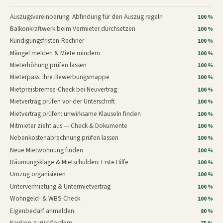
Auszugsvereinbarung: Abfindung für den Auszug regeln
100 %
Balkonkraftwerk beim Vermieter durchsetzen
100 %
Kündigungsfristen-Rechner
100 %
Mängel melden & Miete mindern
100 %
Mieterhöhung prüfen lassen
100 %
Mieterpass: Ihre Bewerbungsmappe
100 %
Mietpreisbremse-Check bei Neuvertrag
100 %
Mietvertrag prüfen vor der Unterschrift
100 %
Mietvertrag prüfen: unwirksame Klauseln finden
100 %
Mitmieter zieht aus — Check & Dokumente
100 %
Nebenkostenabrechnung prüfen lassen
100 %
Neue Mietwohnung finden
100 %
Räumungsklage & Mietschulden: Erste Hilfe
100 %
Umzug organisieren
100 %
Untervermietung & Untermietvertrag
100 %
Wohngeld- & WBS-Check
100 %
Eigenbedarf anmelden
80 %
Kaution zurückfordern