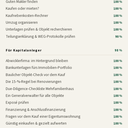
Guten Makler finden
100 %
Kaufen oder mieten?
100 %
Kaufnebenkosten-Rechner
100 %
Umzug organisieren
100 %
Unterlagen prüfen & Objekt recherchieren
100 %
Teilungserklärung & WEG-Protokolle prüfen
90 %
Für Kapitalanleger
98 %
Abwicklerfirma: im Hintergrund bleiben
100 %
Bankunterlagen fürs Immobilien-Portfolio
100 %
Baulicher Objekt-Check vor dem Kauf
100 %
Die 15-%-Regel bei Renovierungen
100 %
Due-Diligence-Checkliste Mehrfamilienhaus
100 %
Ein Generalverwalter für alle Objekte
100 %
Exposé prüfen
100 %
Finanzierung & Anschlussfinanzierung
100 %
Fragen vor dem Kauf einer Eigentumswohnung
100 %
Günstig einkaufen & gezielt aufwerten
100 %