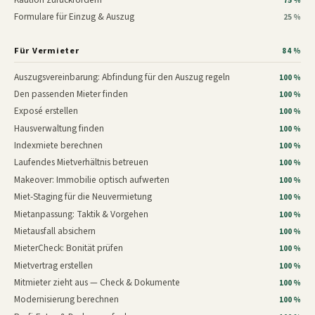
75 %
Formulare für Einzug & Auszug
25 %
Für Vermieter
84 %
Auszugsvereinbarung: Abfindung für den Auszug regeln
100 %
Den passenden Mieter finden
100 %
Exposé erstellen
100 %
Hausverwaltung finden
100 %
Indexmiete berechnen
100 %
Laufendes Mietverhältnis betreuen
100 %
Makeover: Immobilie optisch aufwerten
100 %
Miet-Staging für die Neuvermietung
100 %
Mietanpassung: Taktik & Vorgehen
100 %
Mietausfall absichern
100 %
MieterCheck: Bonität prüfen
100 %
Mietvertrag erstellen
100 %
Mitmieter zieht aus — Check & Dokumente
100 %
Modernisierung berechnen
100 %