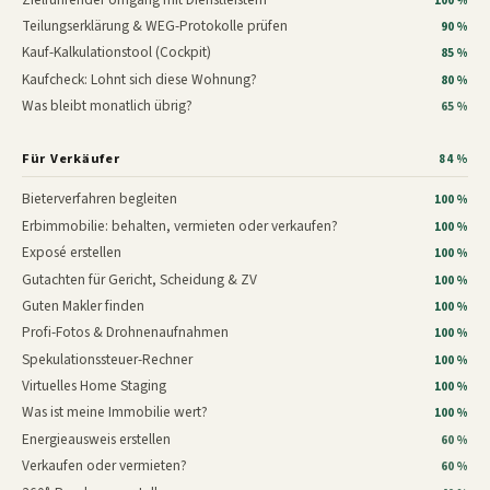
100 %
Teilungserklärung & WEG-Protokolle prüfen
90 %
Kauf-Kalkulationstool (Cockpit)
85 %
Kaufcheck: Lohnt sich diese Wohnung?
80 %
Was bleibt monatlich übrig?
65 %
Für Verkäufer
84 %
Bieterverfahren begleiten
100 %
Erbimmobilie: behalten, vermieten oder verkaufen?
100 %
Exposé erstellen
100 %
Gutachten für Gericht, Scheidung & ZV
100 %
Guten Makler finden
100 %
Profi-Fotos & Drohnenaufnahmen
100 %
Spekulationssteuer-Rechner
100 %
Virtuelles Home Staging
100 %
Was ist meine Immobilie wert?
100 %
Energieausweis erstellen
60 %
Verkaufen oder vermieten?
60 %