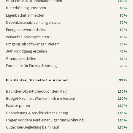
Profi-Fotos & Drohnenaufnahmen
100 %
Mieterhöhung umsetzen
85 %
Eigenbedarf anmelden
80 %
Nebenkostenabrechnung erstellen
70 %
Energieausweis erstellen
60 %
Verkaufen oder vermieten?
60 %
Umgang mit schwierigen Mietern
50 %
360°-Rundgang erstellen
40 %
Grundriss erstellen
35 %
Formulare für Einzug & Auszug
25 %
Für Käufer, die selbst einziehen
99 %
Baulicher Objekt-Check vor dem Kauf
100 %
Budget-Rechner: Was kann ich mir leisten?
100 %
Exposé prüfen
100 %
Finanzierung & Anschlussfinanzierung
100 %
Fragen vor dem Kauf einer Eigentumswohnung
100 %
Gutachter-Begleitung beim Kauf
100 %