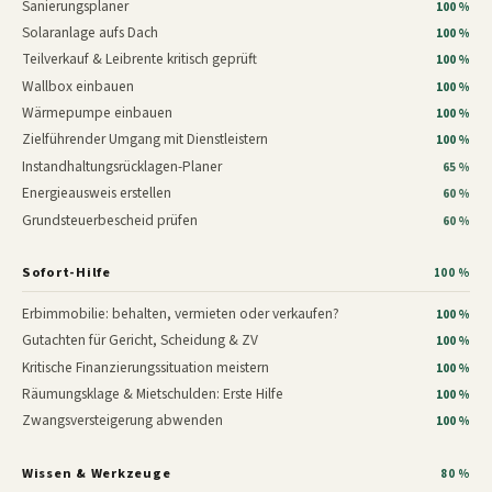
Sanierungsplaner
100 %
Solaranlage aufs Dach
100 %
Teilverkauf & Leibrente kritisch geprüft
100 %
Wallbox einbauen
100 %
Wärmepumpe einbauen
100 %
Zielführender Umgang mit Dienstleistern
100 %
Instandhaltungsrücklagen-Planer
65 %
Energieausweis erstellen
60 %
Grundsteuerbescheid prüfen
60 %
Sofort-Hilfe
100 %
Erbimmobilie: behalten, vermieten oder verkaufen?
100 %
Gutachten für Gericht, Scheidung & ZV
100 %
Kritische Finanzierungssituation meistern
100 %
Räumungsklage & Mietschulden: Erste Hilfe
100 %
Zwangsversteigerung abwenden
100 %
Wissen & Werkzeuge
80 %