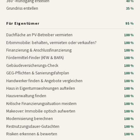
360°-Rundgang erstellen
40 %
Grundriss erstellen
35 %
Für Eigentümer
95 %
Dachfläche an PV-Betreiber vermieten
100 %
Erbimmobilie: behalten, vermieten oder verkaufen?
100 %
Finanzierung & Anschlussfinanzierung
100 %
Fördermittel-Finder (KfW & BAFA)
100 %
Gebäudeversicherungs-Check
100 %
GEG-Pflichten & Sanierungsfahrplan
100 %
Handwerker finden & Angebote vergleichen
100 %
Haus in Eigentumswohnungen aufteilen
100 %
Hausverwaltung finden
100 %
Kritische Finanzierungssituation meistern
100 %
Makeover: Immobilie optisch aufwerten
100 %
Modernisierung berechnen
100 %
Restnutzungsdauer-Gutachten
100 %
Risiken erkennen & bewerten
100 %