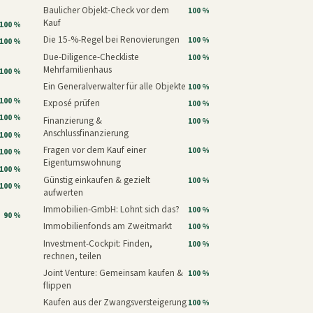
Baulicher Objekt-Check vor dem
100 %
Kauf
100 %
Die 15-%-Regel bei Renovierungen
100 %
100 %
Due-Diligence-Checkliste
100 %
Mehrfamilienhaus
100 %
Ein Generalverwalter für alle Objekte
100 %
100 %
Exposé prüfen
100 %
100 %
Finanzierung &
100 %
Anschlussfinanzierung
100 %
Fragen vor dem Kauf einer
100 %
100 %
Eigentumswohnung
100 %
Günstig einkaufen & gezielt
100 %
100 %
aufwerten
Immobilien-GmbH: Lohnt sich das?
100 %
90 %
Immobilienfonds am Zweitmarkt
100 %
Investment-Cockpit: Finden,
100 %
rechnen, teilen
Joint Venture: Gemeinsam kaufen &
100 %
flippen
Kaufen aus der Zwangsversteigerung
100 %