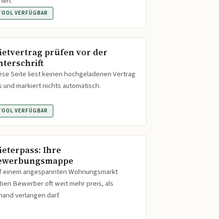
hen.
TOOL VERFÜGBAR
ietvertrag prüfen vor der
nterschrift
ese Seite liest keinen hochgeladenen Vertrag
s und markiert nichts automatisch.
TOOL VERFÜGBAR
ieterpass: Ihre
ewerbungsmappe
f einem angespannten Wohnungsmarkt
ben Bewerber oft weit mehr preis, als
mand verlangen darf.