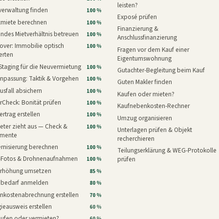
leisten?
verwaltung finden
100 %
Exposé prüfen
xmiete berechnen
100 %
Finanzierung &
ndes Mietverhältnis betreuen
100 %
Anschlussfinanzierung
ver: Immobilie optisch
100 %
Fragen vor dem Kauf einer
erten
Eigentumswohnung
Staging für die Neuvermietung
100 %
Gutachter-Begleitung beim Kauf
npassung: Taktik & Vorgehen
100 %
Guten Makler finden
usfall absichern
100 %
Kaufen oder mieten?
rCheck: Bonität prüfen
100 %
Kaufnebenkosten-Rechner
ertrag erstellen
100 %
Umzug organisieren
eter zieht aus — Check &
100 %
Unterlagen prüfen & Objekt
mente
recherchieren
rnisierung berechnen
100 %
Teilungserklärung & WEG-Protokolle
i-Fotos & Drohnenaufnahmen
prüfen
100 %
erhöhung umsetzen
85 %
nbedarf anmelden
80 %
nkostenabrechnung erstellen
70 %
ieausweis erstellen
60 %
aufen oder vermieten?
60 %