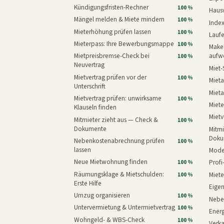
Kündigungsfristen-Rechner
100 %
Haus
Mängel melden & Miete mindern
100 %
Inde
Mieterhöhung prüfen lassen
100 %
Laufe
Mieterpass: Ihre Bewerbungsmappe
100 %
Makeo
Mietpreisbremse-Check bei
aufw
100 %
Neuvertrag
Miet-
Mietvertrag prüfen vor der
100 %
Mieta
Unterschrift
Mieta
Mietvertrag prüfen: unwirksame
100 %
Miete
Klauseln finden
Mietv
Mitmieter zieht aus — Check &
100 %
Dokumente
Mitmi
Doku
Nebenkostenabrechnung prüfen
100 %
lassen
Mode
Neue Mietwohnung finden
Prof
100 %
Räumungsklage & Mietschulden:
Miet
100 %
Erste Hilfe
Eige
Umzug organisieren
100 %
Nebe
Untervermietung & Untermietvertrag
100 %
Energ
Wohngeld- & WBS-Check
100 %
Verk