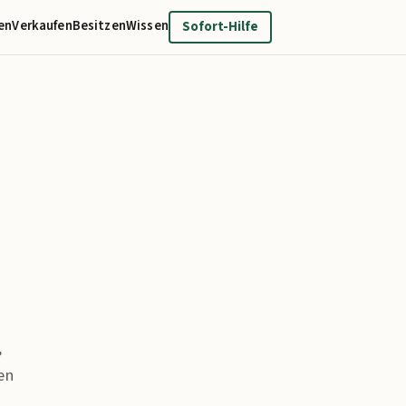
en
Verkaufen
Besitzen
Wissen
Sofort-Hilfe
,
en