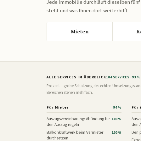
Jede Immobilie durchläuft dieselben fünf
steht und was Ihnen dort weiterhilft.
Mieten
K
ALLE SERVICES IM ÜBERBLICK
104 SERVICES · 93 
Prozent = grobe Schätzung des echten Umsetzungsstands: 
Bereichen stehen mehrfach.
Für Mieter
Für 
94 %
Auszugsvereinbarung: Abfindung für
Auszu
100 %
den Auszug regeln
den 
Balkonkraftwerk beim Vermieter
Den p
100 %
durchsetzen
Expos