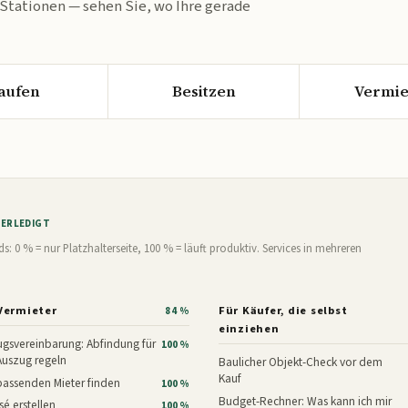
 Stationen — sehen Sie, wo Ihre gerade
aufen
Besitzen
Vermie
% ERLEDIGT
0 % = nur Platzhalterseite, 100 % = läuft produktiv. Services in mehreren
Vermieter
Für Käufer, die selbst
84 %
einziehen
gsvereinbarung: Abfindung für
100 %
Auszug regeln
Baulicher Objekt-Check vor dem
Kauf
assenden Mieter finden
100 %
Budget-Rechner: Was kann ich mir
é erstellen
100 %