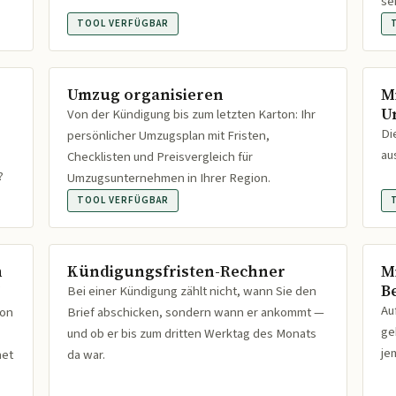
se
TOOL VERFÜGBAR
Umzug organisieren
M
U
Von der Kündigung bis zum letzten Karton: Ihr
Di
persönlicher Umzugsplan mit Fristen,
au
Checklisten und Preisvergleich für
?
Umzugsunternehmen in Ihrer Region.
TOOL VERFÜGBAR
n
Kündigungsfristen-Rechner
M
B
Bei einer Kündigung zählt nicht, wann Sie den
Au
ion
Brief abschicken, sondern wann er ankommt —
ge
und ob er bis zum dritten Werktag des Monats
je
net
da war.