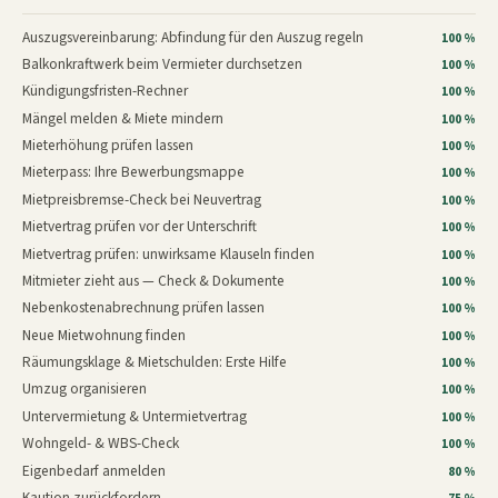
Auszugsvereinbarung: Abfindung für den Auszug regeln
100 %
Balkonkraftwerk beim Vermieter durchsetzen
100 %
Kündigungsfristen-Rechner
100 %
Mängel melden & Miete mindern
100 %
Mieterhöhung prüfen lassen
100 %
Mieterpass: Ihre Bewerbungsmappe
100 %
Mietpreisbremse-Check bei Neuvertrag
100 %
Mietvertrag prüfen vor der Unterschrift
100 %
Mietvertrag prüfen: unwirksame Klauseln finden
100 %
Mitmieter zieht aus — Check & Dokumente
100 %
Nebenkostenabrechnung prüfen lassen
100 %
Neue Mietwohnung finden
100 %
Räumungsklage & Mietschulden: Erste Hilfe
100 %
Umzug organisieren
100 %
Untervermietung & Untermietvertrag
100 %
Wohngeld- & WBS-Check
100 %
Eigenbedarf anmelden
80 %
Kaution zurückfordern