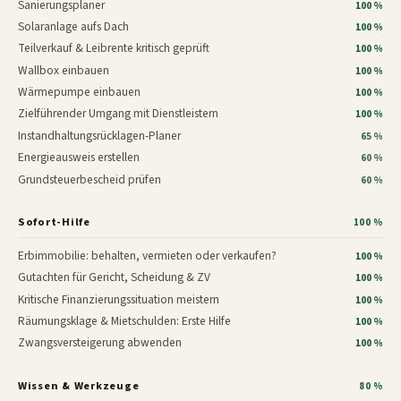
Sanierungsplaner
100 %
Solaranlage aufs Dach
100 %
Teilverkauf & Leibrente kritisch geprüft
100 %
Wallbox einbauen
100 %
Wärmepumpe einbauen
100 %
Zielführender Umgang mit Dienstleistern
100 %
Instandhaltungsrücklagen-Planer
65 %
Energieausweis erstellen
60 %
Grundsteuerbescheid prüfen
60 %
Sofort-Hilfe
100 %
Erbimmobilie: behalten, vermieten oder verkaufen?
100 %
Gutachten für Gericht, Scheidung & ZV
100 %
Kritische Finanzierungssituation meistern
100 %
Räumungsklage & Mietschulden: Erste Hilfe
100 %
Zwangsversteigerung abwenden
100 %
Wissen & Werkzeuge
80 %