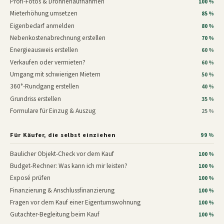
Profi-Fotos & Drohnenaufnahmen
100 %
Mieterhöhung umsetzen
85 %
Eigenbedarf anmelden
80 %
Nebenkostenabrechnung erstellen
70 %
Energieausweis erstellen
60 %
Verkaufen oder vermieten?
60 %
Umgang mit schwierigen Mietern
50 %
360°-Rundgang erstellen
40 %
Grundriss erstellen
35 %
Formulare für Einzug & Auszug
25 %
Für Käufer, die selbst einziehen
99 %
Baulicher Objekt-Check vor dem Kauf
100 %
Budget-Rechner: Was kann ich mir leisten?
100 %
Exposé prüfen
100 %
Finanzierung & Anschlussfinanzierung
100 %
Fragen vor dem Kauf einer Eigentumswohnung
100 %
Gutachter-Begleitung beim Kauf
100 %