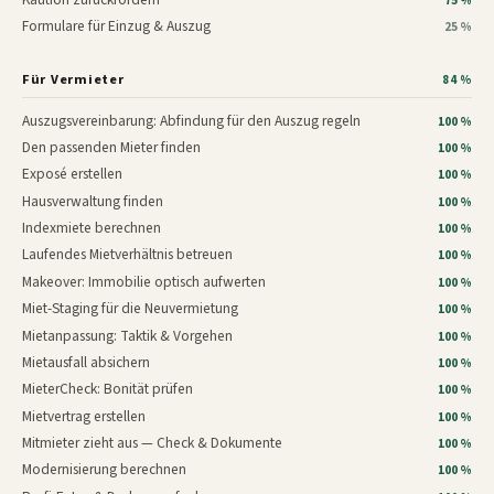
75 %
Formulare für Einzug & Auszug
25 %
Für Vermieter
84 %
Auszugsvereinbarung: Abfindung für den Auszug regeln
100 %
Den passenden Mieter finden
100 %
Exposé erstellen
100 %
Hausverwaltung finden
100 %
Indexmiete berechnen
100 %
Laufendes Mietverhältnis betreuen
100 %
Makeover: Immobilie optisch aufwerten
100 %
Miet-Staging für die Neuvermietung
100 %
Mietanpassung: Taktik & Vorgehen
100 %
Mietausfall absichern
100 %
MieterCheck: Bonität prüfen
100 %
Mietvertrag erstellen
100 %
Mitmieter zieht aus — Check & Dokumente
100 %
Modernisierung berechnen
100 %