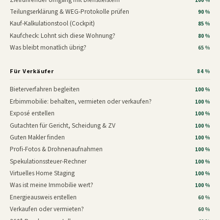
100 %
Teilungserklärung & WEG-Protokolle prüfen
90 %
Kauf-Kalkulationstool (Cockpit)
85 %
Kaufcheck: Lohnt sich diese Wohnung?
80 %
Was bleibt monatlich übrig?
65 %
Für Verkäufer
84 %
Bieterverfahren begleiten
100 %
Erbimmobilie: behalten, vermieten oder verkaufen?
100 %
Exposé erstellen
100 %
Gutachten für Gericht, Scheidung & ZV
100 %
Guten Makler finden
100 %
Profi-Fotos & Drohnenaufnahmen
100 %
Spekulationssteuer-Rechner
100 %
Virtuelles Home Staging
100 %
Was ist meine Immobilie wert?
100 %
Energieausweis erstellen
60 %
Verkaufen oder vermieten?
60 %