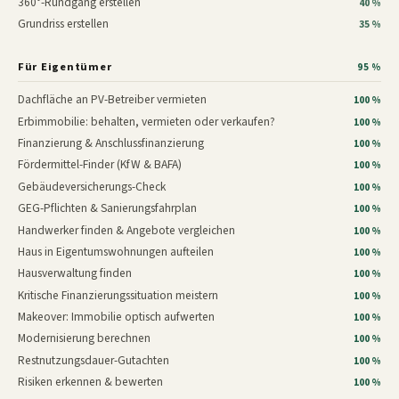
360°-Rundgang erstellen
40 %
Grundriss erstellen
35 %
Für Eigentümer
95 %
Dachfläche an PV-Betreiber vermieten
100 %
Erbimmobilie: behalten, vermieten oder verkaufen?
100 %
Finanzierung & Anschlussfinanzierung
100 %
Fördermittel-Finder (KfW & BAFA)
100 %
Gebäudeversicherungs-Check
100 %
GEG-Pflichten & Sanierungsfahrplan
100 %
Handwerker finden & Angebote vergleichen
100 %
Haus in Eigentumswohnungen aufteilen
100 %
Hausverwaltung finden
100 %
Kritische Finanzierungssituation meistern
100 %
Makeover: Immobilie optisch aufwerten
100 %
Modernisierung berechnen
100 %
Restnutzungsdauer-Gutachten
100 %
Risiken erkennen & bewerten
100 %