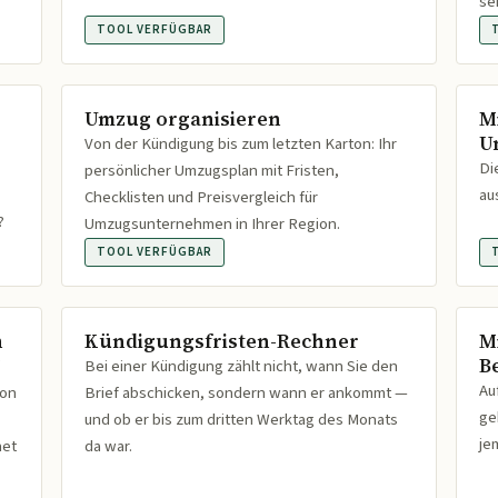
se
TOOL VERFÜGBAR
Umzug organisieren
M
U
Von der Kündigung bis zum letzten Karton: Ihr
Di
persönlicher Umzugsplan mit Fristen,
au
Checklisten und Preisvergleich für
?
Umzugsunternehmen in Ihrer Region.
TOOL VERFÜGBAR
n
Kündigungsfristen-Rechner
M
B
Bei einer Kündigung zählt nicht, wann Sie den
Au
ion
Brief abschicken, sondern wann er ankommt —
ge
und ob er bis zum dritten Werktag des Monats
je
net
da war.