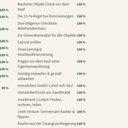
Baulicher Objekt-Check vor dem
100 %
Kauf
100 %
Die 15-%-Regel bei Renovierungen
100 %
100 %
Due-Diligence-Checkliste
100 %
Mehrfamilienhaus
100 %
Ein Generalverwalter für alle Objekte
100 %
100 %
Exposé prüfen
100 %
100 %
Finanzierung &
100 %
Anschlussfinanzierung
100 %
Fragen vor dem Kauf einer
100 %
100 %
Eigentumswohnung
100 %
Günstig einkaufen & gezielt
100 %
100 %
aufwerten
Immobilien-GmbH: Lohnt sich das?
100 %
90 %
Immobilienfonds am Zweitmarkt
100 %
Investment-Cockpit: Finden,
100 %
rechnen, teilen
Joint Venture: Gemeinsam kaufen &
100 %
flippen
Kaufen aus der Zwangsversteigerung
100 %