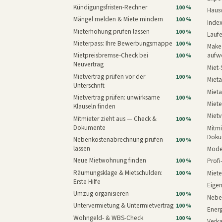
Kündigungsfristen-Rechner
100 %
Haus
Mängel melden & Miete mindern
100 %
Inde
Mieterhöhung prüfen lassen
100 %
Laufe
Mieterpass: Ihre Bewerbungsmappe
100 %
Makeo
Mietpreisbremse-Check bei
aufw
100 %
Neuvertrag
Miet-
Mietvertrag prüfen vor der
100 %
Mieta
Unterschrift
Mieta
Mietvertrag prüfen: unwirksame
100 %
Miete
Klauseln finden
Mietv
Mitmieter zieht aus — Check &
100 %
Dokumente
Mitmi
Doku
Nebenkostenabrechnung prüfen
100 %
lassen
Mode
Neue Mietwohnung finden
Prof
100 %
Räumungsklage & Mietschulden:
Miet
100 %
Erste Hilfe
Eige
Umzug organisieren
100 %
Nebe
Untervermietung & Untermietvertrag
100 %
Energ
Wohngeld- & WBS-Check
100 %
Verk