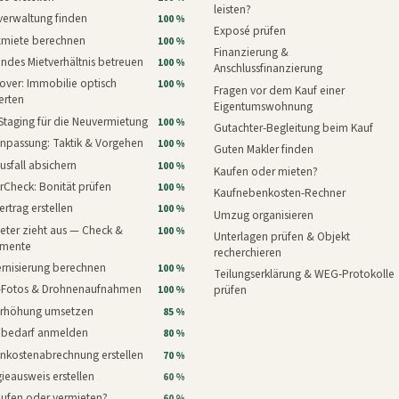
leisten?
verwaltung finden
100 %
Exposé prüfen
xmiete berechnen
100 %
Finanzierung &
ndes Mietverhältnis betreuen
100 %
Anschlussfinanzierung
ver: Immobilie optisch
100 %
Fragen vor dem Kauf einer
erten
Eigentumswohnung
Staging für die Neuvermietung
100 %
Gutachter-Begleitung beim Kauf
npassung: Taktik & Vorgehen
100 %
Guten Makler finden
usfall absichern
100 %
Kaufen oder mieten?
rCheck: Bonität prüfen
100 %
Kaufnebenkosten-Rechner
ertrag erstellen
100 %
Umzug organisieren
eter zieht aus — Check &
100 %
Unterlagen prüfen & Objekt
mente
recherchieren
rnisierung berechnen
100 %
Teilungserklärung & WEG-Protokolle
i-Fotos & Drohnenaufnahmen
prüfen
100 %
erhöhung umsetzen
85 %
nbedarf anmelden
80 %
nkostenabrechnung erstellen
70 %
ieausweis erstellen
60 %
aufen oder vermieten?
60 %