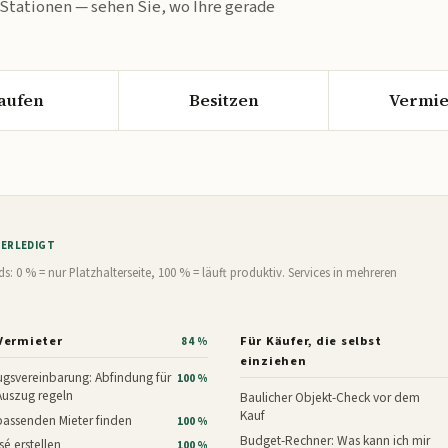
 Stationen — sehen Sie, wo Ihre gerade
aufen
Besitzen
Vermie
% ERLEDIGT
0 % = nur Platzhalterseite, 100 % = läuft produktiv. Services in mehreren
Vermieter
Für Käufer, die selbst
84 %
einziehen
gsvereinbarung: Abfindung für
100 %
Auszug regeln
Baulicher Objekt-Check vor dem
Kauf
assenden Mieter finden
100 %
Budget-Rechner: Was kann ich mir
é erstellen
100 %