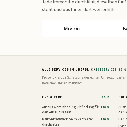
Jede Immobilie durchläuft dieselben fünf
steht und was Ihnen dort weiterhilft.
Mieten
K
ALLE SERVICES IM ÜBERBLICK
104 SERVICES · 93 
Prozent = grobe Schätzung des echten Umsetzungsstands: 
Bereichen stehen mehrfach.
Für Mieter
Für 
94 %
Auszugsvereinbarung: Abfindung für
Auszu
100 %
den Auszug regeln
den 
Balkonkraftwerk beim Vermieter
Den p
100 %
durchsetzen
Expos