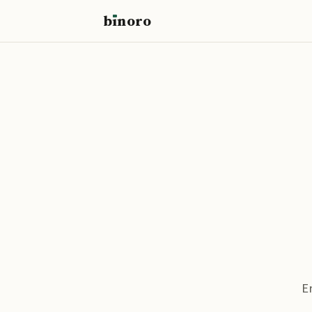
b
ı
noro
binoro
E