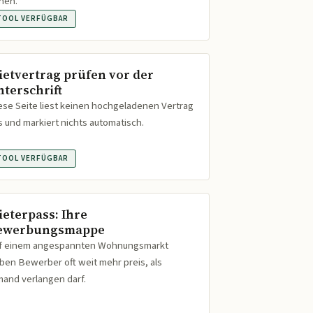
hen.
TOOL VERFÜGBAR
ietvertrag prüfen vor der
nterschrift
ese Seite liest keinen hochgeladenen Vertrag
s und markiert nichts automatisch.
TOOL VERFÜGBAR
ieterpass: Ihre
ewerbungsmappe
f einem angespannten Wohnungsmarkt
ben Bewerber oft weit mehr preis, als
mand verlangen darf.