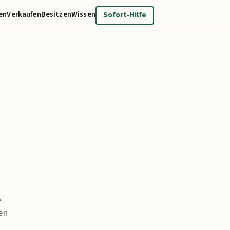
en
Verkaufen
Besitzen
Wissen
Sofort-Hilfe
,
en