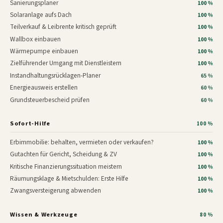
Sanierungsplaner
100 %
Solaranlage aufs Dach
100 %
Teilverkauf & Leibrente kritisch geprüft
100 %
Wallbox einbauen
100 %
Wärmepumpe einbauen
100 %
Zielführender Umgang mit Dienstleistern
100 %
Instandhaltungsrücklagen-Planer
65 %
Energieausweis erstellen
60 %
Grundsteuerbescheid prüfen
60 %
Sofort-Hilfe
100 %
Erbimmobilie: behalten, vermieten oder verkaufen?
100 %
Gutachten für Gericht, Scheidung & ZV
100 %
Kritische Finanzierungssituation meistern
100 %
Räumungsklage & Mietschulden: Erste Hilfe
100 %
Zwangsversteigerung abwenden
100 %
Wissen & Werkzeuge
80 %