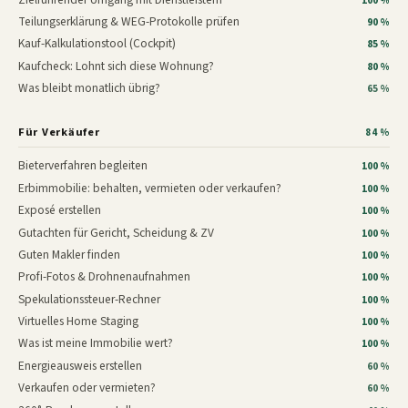
100 %
Teilungserklärung & WEG-Protokolle prüfen
90 %
Kauf-Kalkulationstool (Cockpit)
85 %
Kaufcheck: Lohnt sich diese Wohnung?
80 %
Was bleibt monatlich übrig?
65 %
Für Verkäufer
84 %
Bieterverfahren begleiten
100 %
Erbimmobilie: behalten, vermieten oder verkaufen?
100 %
Exposé erstellen
100 %
Gutachten für Gericht, Scheidung & ZV
100 %
Guten Makler finden
100 %
Profi-Fotos & Drohnenaufnahmen
100 %
Spekulationssteuer-Rechner
100 %
Virtuelles Home Staging
100 %
Was ist meine Immobilie wert?
100 %
Energieausweis erstellen
60 %
Verkaufen oder vermieten?
60 %