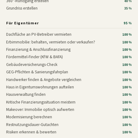
360°-Rundgang erstellen
40 %
Grundriss erstellen
35 %
Für Eigentümer
95 %
Dachfläche an PV-Betreiber vermieten
100 %
Erbimmobilie: behalten, vermieten oder verkaufen?
100 %
Finanzierung & Anschlussfinanzierung
100 %
Fördermittel-Finder (KfW & BAFA)
100 %
Gebäudeversicherungs-Check
100 %
GEG-Pflichten & Sanierungsfahrplan
100 %
Handwerker finden & Angebote vergleichen
100 %
Haus in Eigentumswohnungen aufteilen
100 %
Hausverwaltung finden
100 %
Kritische Finanzierungssituation meistern
100 %
Makeover: Immobilie optisch aufwerten
100 %
Modernisierung berechnen
100 %
Restnutzungsdauer-Gutachten
100 %
Risiken erkennen & bewerten
100 %