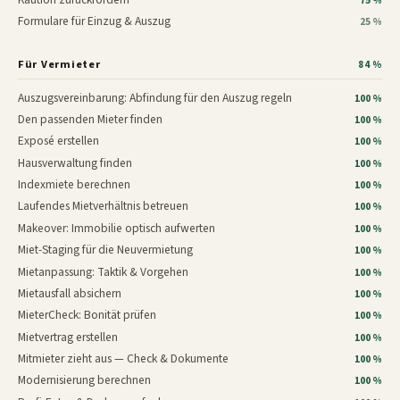
75 %
Formulare für Einzug & Auszug
25 %
Für Vermieter
84 %
Auszugsvereinbarung: Abfindung für den Auszug regeln
100 %
Den passenden Mieter finden
100 %
Exposé erstellen
100 %
Hausverwaltung finden
100 %
Indexmiete berechnen
100 %
Laufendes Mietverhältnis betreuen
100 %
Makeover: Immobilie optisch aufwerten
100 %
Miet-Staging für die Neuvermietung
100 %
Mietanpassung: Taktik & Vorgehen
100 %
Mietausfall absichern
100 %
MieterCheck: Bonität prüfen
100 %
Mietvertrag erstellen
100 %
Mitmieter zieht aus — Check & Dokumente
100 %
Modernisierung berechnen
100 %