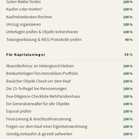
Guten Makler finden
100 %
Kaufen oder mieten?
100 %
Kaufnebenkosten-Rechner
100 %
Umzug organisieren
100 %
Unterlagen prüfen & Objekt recherchieren
100 %
Teilungserklärung & WEG-Protokolle prüfen
90 %
Für Kapitalanleger
98 %
Abwicklerfirma: im Hintergrund bleiben
100 %
Bankunterlagen fürs Immobilien-Portfolio
100 %
Baulicher Objekt-Check vor dem Kauf
100 %
Die 15-%-Regel bei Renovierungen
100 %
Due-Diligence-Checkliste Mehrfamilienhaus
100 %
Ein Generalverwalter für alle Objekte
100 %
Exposé prüfen
100 %
Finanzierung & Anschlussfinanzierung
100 %
Fragen vor dem Kauf einer Eigentumswohnung
100 %
Günstig einkaufen & gezielt aufwerten
100 %