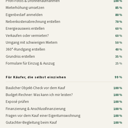
Profi-Fotos & Drohnenaufnahmen
100 %
Mieterhöhung umsetzen
85 %
Eigenbedarf anmelden
80 %
Nebenkostenabrechnung erstellen
70 %
Energieausweis erstellen
60 %
Verkaufen oder vermieten?
60 %
Umgang mit schwierigen Mietern
50 %
360°-Rundgang erstellen
40 %
Grundriss erstellen
35 %
Formulare für Einzug & Auszug
25 %
Für Käufer, die selbst einziehen
99 %
Baulicher Objekt-Check vor dem Kauf
100 %
Budget-Rechner: Was kann ich mir leisten?
100 %
Exposé prüfen
100 %
Finanzierung & Anschlussfinanzierung
100 %
Fragen vor dem Kauf einer Eigentumswohnung
100 %
Gutachter-Begleitung beim Kauf
100 %