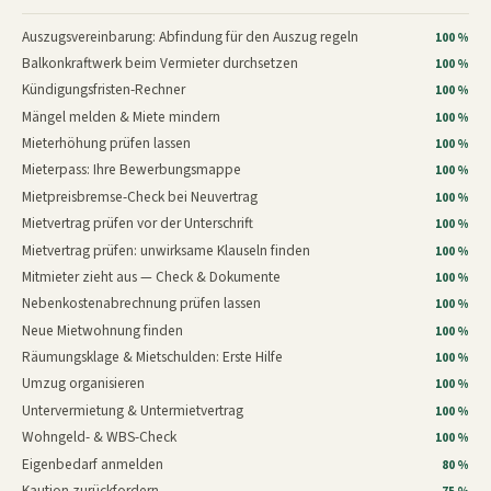
Auszugsvereinbarung: Abfindung für den Auszug regeln
100 %
Balkonkraftwerk beim Vermieter durchsetzen
100 %
Kündigungsfristen-Rechner
100 %
Mängel melden & Miete mindern
100 %
Mieterhöhung prüfen lassen
100 %
Mieterpass: Ihre Bewerbungsmappe
100 %
Mietpreisbremse-Check bei Neuvertrag
100 %
Mietvertrag prüfen vor der Unterschrift
100 %
Mietvertrag prüfen: unwirksame Klauseln finden
100 %
Mitmieter zieht aus — Check & Dokumente
100 %
Nebenkostenabrechnung prüfen lassen
100 %
Neue Mietwohnung finden
100 %
Räumungsklage & Mietschulden: Erste Hilfe
100 %
Umzug organisieren
100 %
Untervermietung & Untermietvertrag
100 %
Wohngeld- & WBS-Check
100 %
Eigenbedarf anmelden
80 %
Kaution zurückfordern