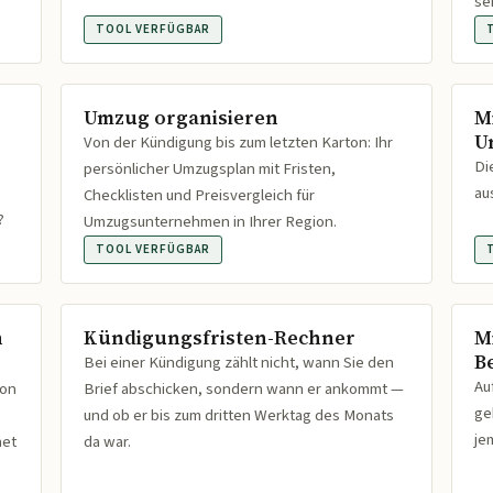
se
TOOL VERFÜGBAR
Umzug organisieren
M
U
Von der Kündigung bis zum letzten Karton: Ihr
Di
persönlicher Umzugsplan mit Fristen,
au
Checklisten und Preisvergleich für
?
Umzugsunternehmen in Ihrer Region.
TOOL VERFÜGBAR
n
Kündigungsfristen-Rechner
M
B
Bei einer Kündigung zählt nicht, wann Sie den
Au
ion
Brief abschicken, sondern wann er ankommt —
ge
und ob er bis zum dritten Werktag des Monats
je
net
da war.