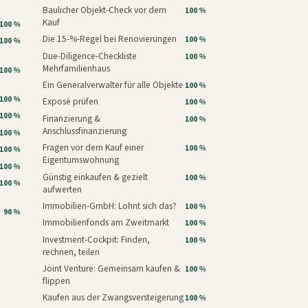
Baulicher Objekt-Check vor dem
100 %
Kauf
100 %
Die 15-%-Regel bei Renovierungen
100 %
100 %
Due-Diligence-Checkliste
100 %
Mehrfamilienhaus
100 %
Ein Generalverwalter für alle Objekte
100 %
100 %
Exposé prüfen
100 %
100 %
Finanzierung &
100 %
Anschlussfinanzierung
100 %
Fragen vor dem Kauf einer
100 %
100 %
Eigentumswohnung
100 %
Günstig einkaufen & gezielt
100 %
100 %
aufwerten
Immobilien-GmbH: Lohnt sich das?
100 %
90 %
Immobilienfonds am Zweitmarkt
100 %
Investment-Cockpit: Finden,
100 %
rechnen, teilen
Joint Venture: Gemeinsam kaufen &
100 %
flippen
Kaufen aus der Zwangsversteigerung
100 %