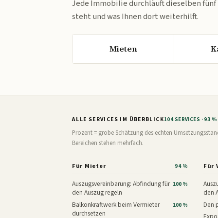
Jede Immobilie durchläuft dieselben fünf
steht und was Ihnen dort weiterhilft.
Mieten
K
ALLE SERVICES IM ÜBERBLICK
104 SERVICES · 93 
Prozent = grobe Schätzung des echten Umsetzungsstands: 
Bereichen stehen mehrfach.
Für Mieter
Für 
94 %
Auszugsvereinbarung: Abfindung für
Auszu
100 %
den Auszug regeln
den 
Balkonkraftwerk beim Vermieter
Den p
100 %
durchsetzen
Expos