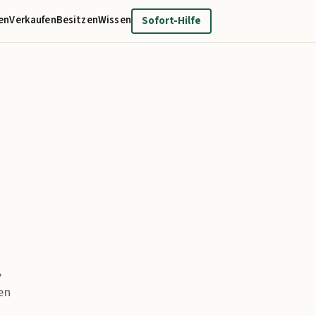
en
Verkaufen
Besitzen
Wissen
Sofort-Hilfe
,
en