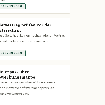
hen.
TOOL VERFÜGBAR
ietvertrag prüfen vor der
nterschrift
ese Seite liest keinen hochgeladenen Vertrag
s und markiert nichts automatisch.
TOOL VERFÜGBAR
ieterpass: Ihre
ewerbungsmappe
f einem angespannten Wohnungsmarkt
ben Bewerber oft weit mehr preis, als
mand verlangen darf.