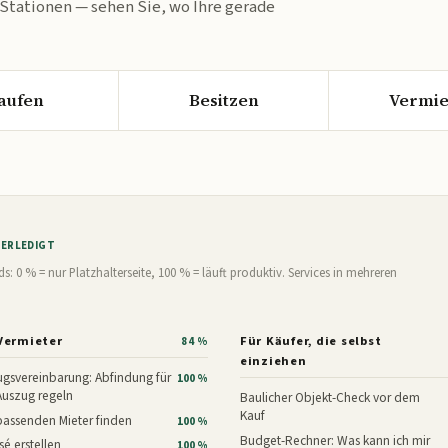
 Stationen — sehen Sie, wo Ihre gerade
aufen
Besitzen
Vermie
% ERLEDIGT
0 % = nur Platzhalterseite, 100 % = läuft produktiv. Services in mehreren
Vermieter
Für Käufer, die selbst
84 %
einziehen
gsvereinbarung: Abfindung für
100 %
Auszug regeln
Baulicher Objekt-Check vor dem
Kauf
assenden Mieter finden
100 %
Budget-Rechner: Was kann ich mir
é erstellen
100 %