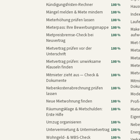
Kündigungsfristen-Rechner
100 %
Haus
Mängel melden & Miete mindern
100 %
Inde
Mieterhöhung prüfen lassen
100 %
Laufe
Mieterpass: Ihre Bewerbungsmappe
100 %
Makeo
Mietpreisbremse-Check bei
aufw
100 %
Neuvertrag
Miet-
Mietvertrag prüfen vor der
100 %
Mieta
Unterschrift
Mieta
Mietvertrag prüfen: unwirksame
100 %
Miete
Klauseln finden
Mietv
Mitmieter zieht aus — Check &
100 %
Dokumente
Mitmi
Doku
Nebenkostenabrechnung prüfen
100 %
lassen
Mode
Neue Mietwohnung finden
Prof
100 %
Räumungsklage & Mietschulden:
Miet
100 %
Erste Hilfe
Eige
Umzug organisieren
100 %
Nebe
Untervermietung & Untermietvertrag
100 %
Energ
Wohngeld- & WBS-Check
100 %
Verk