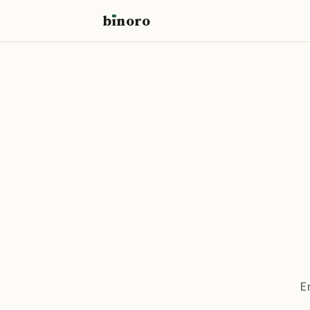
b
ı
noro
binoro
E