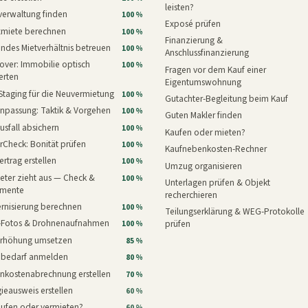
leisten?
verwaltung finden
100 %
Exposé prüfen
xmiete berechnen
100 %
Finanzierung &
ndes Mietverhältnis betreuen
100 %
Anschlussfinanzierung
ver: Immobilie optisch
100 %
Fragen vor dem Kauf einer
erten
Eigentumswohnung
Staging für die Neuvermietung
100 %
Gutachter-Begleitung beim Kauf
npassung: Taktik & Vorgehen
100 %
Guten Makler finden
usfall absichern
100 %
Kaufen oder mieten?
rCheck: Bonität prüfen
100 %
Kaufnebenkosten-Rechner
ertrag erstellen
100 %
Umzug organisieren
eter zieht aus — Check &
100 %
Unterlagen prüfen & Objekt
mente
recherchieren
rnisierung berechnen
100 %
Teilungserklärung & WEG-Protokolle
i-Fotos & Drohnenaufnahmen
prüfen
100 %
erhöhung umsetzen
85 %
nbedarf anmelden
80 %
nkostenabrechnung erstellen
70 %
ieausweis erstellen
60 %
aufen oder vermieten?
60 %