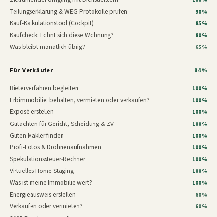
100 %
Teilungserklärung & WEG-Protokolle prüfen
90 %
Kauf-Kalkulationstool (Cockpit)
85 %
Kaufcheck: Lohnt sich diese Wohnung?
80 %
Was bleibt monatlich übrig?
65 %
Für Verkäufer
84 %
Bieterverfahren begleiten
100 %
Erbimmobilie: behalten, vermieten oder verkaufen?
100 %
Exposé erstellen
100 %
Gutachten für Gericht, Scheidung & ZV
100 %
Guten Makler finden
100 %
Profi-Fotos & Drohnenaufnahmen
100 %
Spekulationssteuer-Rechner
100 %
Virtuelles Home Staging
100 %
Was ist meine Immobilie wert?
100 %
Energieausweis erstellen
60 %
Verkaufen oder vermieten?
60 %