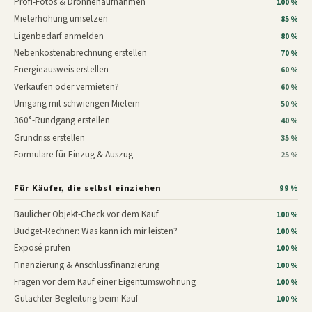
Profi-Fotos & Drohnenaufnahmen
100 %
Mieterhöhung umsetzen
85 %
Eigenbedarf anmelden
80 %
Nebenkostenabrechnung erstellen
70 %
Energieausweis erstellen
60 %
Verkaufen oder vermieten?
60 %
Umgang mit schwierigen Mietern
50 %
360°-Rundgang erstellen
40 %
Grundriss erstellen
35 %
Formulare für Einzug & Auszug
25 %
Für Käufer, die selbst einziehen
99 %
Baulicher Objekt-Check vor dem Kauf
100 %
Budget-Rechner: Was kann ich mir leisten?
100 %
Exposé prüfen
100 %
Finanzierung & Anschlussfinanzierung
100 %
Fragen vor dem Kauf einer Eigentumswohnung
100 %
Gutachter-Begleitung beim Kauf
100 %