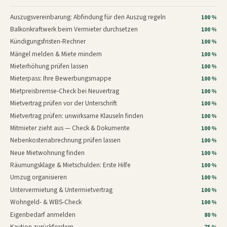
Auszugsvereinbarung: Abfindung für den Auszug regeln
100 %
Balkonkraftwerk beim Vermieter durchsetzen
100 %
Kündigungsfristen-Rechner
100 %
Mängel melden & Miete mindern
100 %
Mieterhöhung prüfen lassen
100 %
Mieterpass: Ihre Bewerbungsmappe
100 %
Mietpreisbremse-Check bei Neuvertrag
100 %
Mietvertrag prüfen vor der Unterschrift
100 %
Mietvertrag prüfen: unwirksame Klauseln finden
100 %
Mitmieter zieht aus — Check & Dokumente
100 %
Nebenkostenabrechnung prüfen lassen
100 %
Neue Mietwohnung finden
100 %
Räumungsklage & Mietschulden: Erste Hilfe
100 %
Umzug organisieren
100 %
Untervermietung & Untermietvertrag
100 %
Wohngeld- & WBS-Check
100 %
Eigenbedarf anmelden
80 %
Kaution zurückfordern