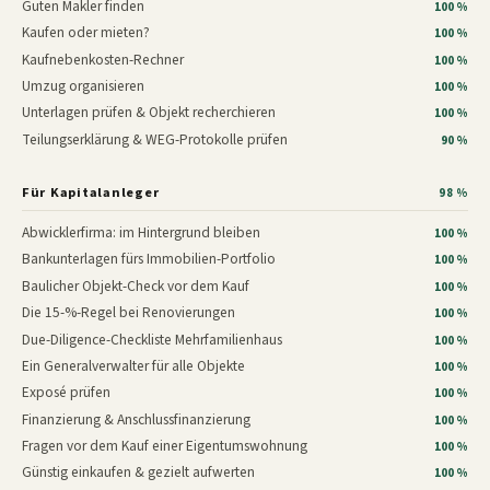
Guten Makler finden
100 %
Kaufen oder mieten?
100 %
Kaufnebenkosten-Rechner
100 %
Umzug organisieren
100 %
Unterlagen prüfen & Objekt recherchieren
100 %
Teilungserklärung & WEG-Protokolle prüfen
90 %
Für Kapitalanleger
98 %
Abwicklerfirma: im Hintergrund bleiben
100 %
Bankunterlagen fürs Immobilien-Portfolio
100 %
Baulicher Objekt-Check vor dem Kauf
100 %
Die 15-%-Regel bei Renovierungen
100 %
Due-Diligence-Checkliste Mehrfamilienhaus
100 %
Ein Generalverwalter für alle Objekte
100 %
Exposé prüfen
100 %
Finanzierung & Anschlussfinanzierung
100 %
Fragen vor dem Kauf einer Eigentumswohnung
100 %
Günstig einkaufen & gezielt aufwerten
100 %