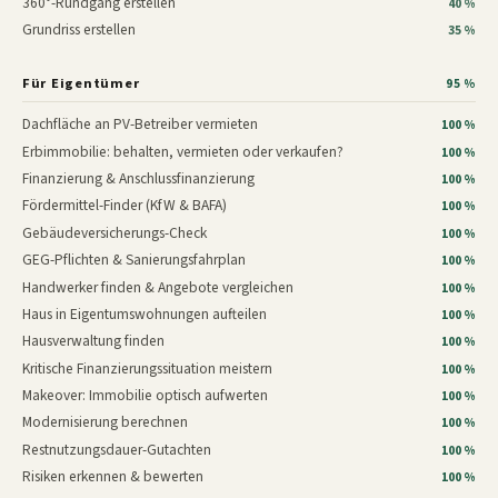
360°-Rundgang erstellen
40 %
Grundriss erstellen
35 %
Für Eigentümer
95 %
Dachfläche an PV-Betreiber vermieten
100 %
Erbimmobilie: behalten, vermieten oder verkaufen?
100 %
Finanzierung & Anschlussfinanzierung
100 %
Fördermittel-Finder (KfW & BAFA)
100 %
Gebäudeversicherungs-Check
100 %
GEG-Pflichten & Sanierungsfahrplan
100 %
Handwerker finden & Angebote vergleichen
100 %
Haus in Eigentumswohnungen aufteilen
100 %
Hausverwaltung finden
100 %
Kritische Finanzierungssituation meistern
100 %
Makeover: Immobilie optisch aufwerten
100 %
Modernisierung berechnen
100 %
Restnutzungsdauer-Gutachten
100 %
Risiken erkennen & bewerten
100 %