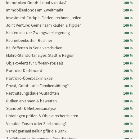
Immobilien-GmbH: Lohnt sich das?
100 %
Immobilienfonds am Zweitmarkt
100 %
Investment-Cockpit: Finden, rechnen, teilen
100 %
Joint Venture: Gemeinsam kaufen & flippen
100 %
Kaufen aus der Zwangsversteigerung
100 %
Kaufnebenkosten-Rechner
100 %
Kaufofferten in Serie verschicken
100 %
Makro-Standortanalyse: Stadt & Region
100 %
Objekt-Alerts für Off-Market-Deals
100 %
Portfolio-Dashboard
100 %
Portfolio-Überblick in Excel
100 %
Privat, GmbH oder Familienstiftung?
100 %
Restnutzungsdauer-Gutachten
100 %
Risiken erkennen & bewerten
100 %
Standort- & Mietpreisanalyse
100 %
Unterlagen prüfen & Objekt recherchieren
100 %
Variable Zinsen oder Zinsbindung?
100 %
Vermögensaufstellung für die Bank
100 %
Zielführender Umgang mit Dienstleistern