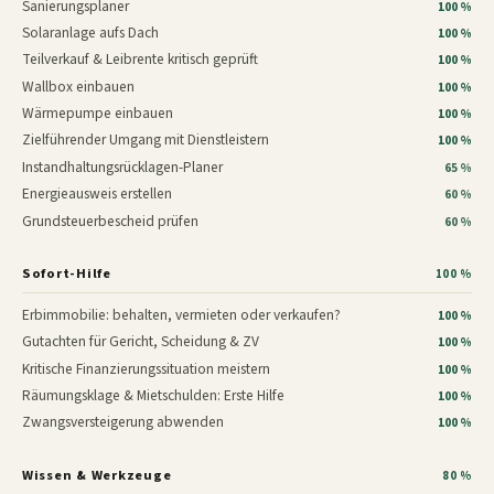
Sanierungsplaner
100 %
Solaranlage aufs Dach
100 %
Teilverkauf & Leibrente kritisch geprüft
100 %
Wallbox einbauen
100 %
Wärmepumpe einbauen
100 %
Zielführender Umgang mit Dienstleistern
100 %
Instandhaltungsrücklagen-Planer
65 %
Energieausweis erstellen
60 %
Grundsteuerbescheid prüfen
60 %
Sofort-Hilfe
100 %
Erbimmobilie: behalten, vermieten oder verkaufen?
100 %
Gutachten für Gericht, Scheidung & ZV
100 %
Kritische Finanzierungssituation meistern
100 %
Räumungsklage & Mietschulden: Erste Hilfe
100 %
Zwangsversteigerung abwenden
100 %
Wissen & Werkzeuge
80 %