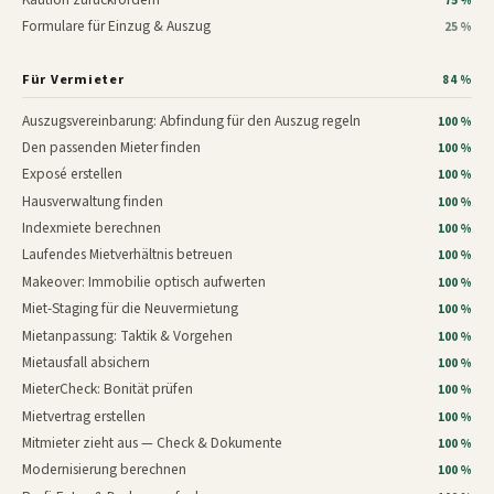
75 %
Formulare für Einzug & Auszug
25 %
Für Vermieter
84 %
Auszugsvereinbarung: Abfindung für den Auszug regeln
100 %
Den passenden Mieter finden
100 %
Exposé erstellen
100 %
Hausverwaltung finden
100 %
Indexmiete berechnen
100 %
Laufendes Mietverhältnis betreuen
100 %
Makeover: Immobilie optisch aufwerten
100 %
Miet-Staging für die Neuvermietung
100 %
Mietanpassung: Taktik & Vorgehen
100 %
Mietausfall absichern
100 %
MieterCheck: Bonität prüfen
100 %
Mietvertrag erstellen
100 %
Mitmieter zieht aus — Check & Dokumente
100 %
Modernisierung berechnen
100 %