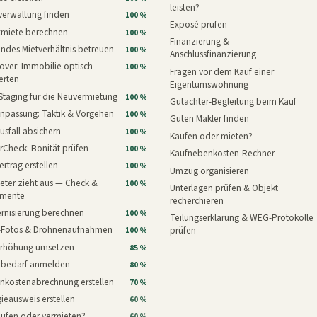
leisten?
verwaltung finden
100 %
Exposé prüfen
xmiete berechnen
100 %
Finanzierung &
ndes Mietverhältnis betreuen
100 %
Anschlussfinanzierung
ver: Immobilie optisch
100 %
Fragen vor dem Kauf einer
erten
Eigentumswohnung
Staging für die Neuvermietung
100 %
Gutachter-Begleitung beim Kauf
npassung: Taktik & Vorgehen
100 %
Guten Makler finden
usfall absichern
100 %
Kaufen oder mieten?
rCheck: Bonität prüfen
100 %
Kaufnebenkosten-Rechner
ertrag erstellen
100 %
Umzug organisieren
eter zieht aus — Check &
100 %
Unterlagen prüfen & Objekt
mente
recherchieren
rnisierung berechnen
100 %
Teilungserklärung & WEG-Protokolle
i-Fotos & Drohnenaufnahmen
prüfen
100 %
erhöhung umsetzen
85 %
nbedarf anmelden
80 %
nkostenabrechnung erstellen
70 %
ieausweis erstellen
60 %
aufen oder vermieten?
60 %