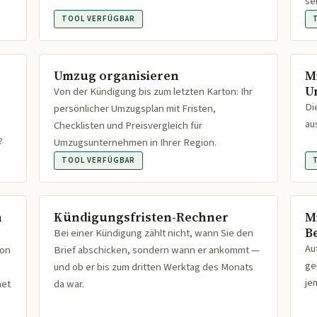
se
TOOL VERFÜGBAR
Umzug organisieren
M
U
Von der Kündigung bis zum letzten Karton: Ihr
Di
persönlicher Umzugsplan mit Fristen,
au
Checklisten und Preisvergleich für
?
Umzugsunternehmen in Ihrer Region.
TOOL VERFÜGBAR
n
Kündigungsfristen-Rechner
M
B
Bei einer Kündigung zählt nicht, wann Sie den
Au
ion
Brief abschicken, sondern wann er ankommt —
ge
und ob er bis zum dritten Werktag des Monats
je
net
da war.