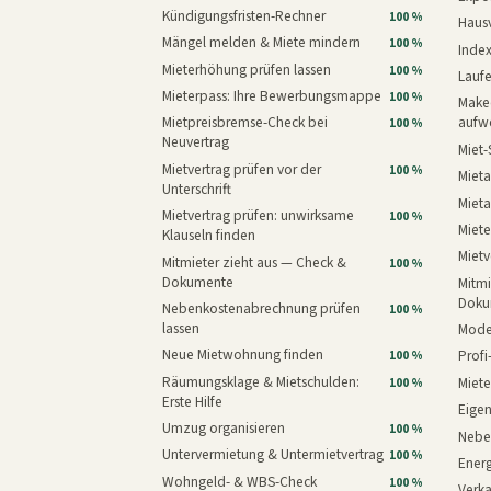
Kündigungsfristen-Rechner
100 %
Haus
Mängel melden & Miete mindern
100 %
Inde
Mieterhöhung prüfen lassen
100 %
Laufe
Mieterpass: Ihre Bewerbungsmappe
100 %
Makeo
Mietpreisbremse-Check bei
aufw
100 %
Neuvertrag
Miet-
Mietvertrag prüfen vor der
100 %
Mieta
Unterschrift
Mieta
Mietvertrag prüfen: unwirksame
100 %
Miete
Klauseln finden
Mietv
Mitmieter zieht aus — Check &
100 %
Dokumente
Mitmi
Doku
Nebenkostenabrechnung prüfen
100 %
lassen
Mode
Neue Mietwohnung finden
Prof
100 %
Räumungsklage & Mietschulden:
Miet
100 %
Erste Hilfe
Eige
Umzug organisieren
100 %
Nebe
Untervermietung & Untermietvertrag
100 %
Energ
Wohngeld- & WBS-Check
100 %
Verk