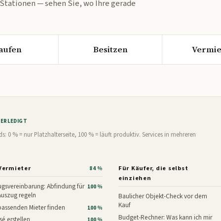
 Stationen — sehen Sie, wo Ihre gerade
aufen
Besitzen
Vermie
% ERLEDIGT
0 % = nur Platzhalterseite, 100 % = läuft produktiv. Services in mehreren
Vermieter
Für Käufer, die selbst
84 %
einziehen
gsvereinbarung: Abfindung für
100 %
Auszug regeln
Baulicher Objekt-Check vor dem
Kauf
assenden Mieter finden
100 %
Budget-Rechner: Was kann ich mir
é erstellen
100 %