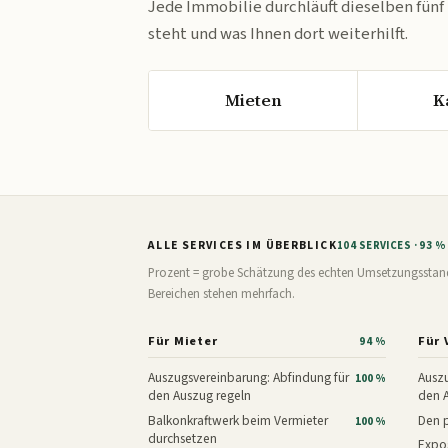
Jede Immobilie durchläuft dieselben fünf
steht und was Ihnen dort weiterhilft.
Mieten
K
ALLE SERVICES IM ÜBERBLICK
104 SERVICES · 93 
Prozent = grobe Schätzung des echten Umsetzungsstands: 
Bereichen stehen mehrfach.
Für Mieter
Für 
94 %
Auszugsvereinbarung: Abfindung für
Auszu
100 %
den Auszug regeln
den 
Balkonkraftwerk beim Vermieter
Den p
100 %
durchsetzen
Expos