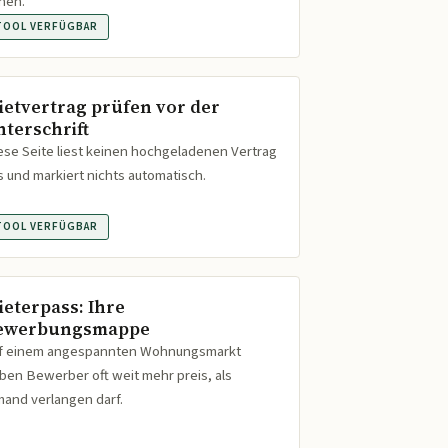
hen.
TOOL VERFÜGBAR
ietvertrag prüfen vor der
nterschrift
ese Seite liest keinen hochgeladenen Vertrag
s und markiert nichts automatisch.
TOOL VERFÜGBAR
ieterpass: Ihre
ewerbungsmappe
f einem angespannten Wohnungsmarkt
ben Bewerber oft weit mehr preis, als
mand verlangen darf.