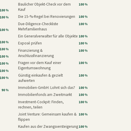
Baulicher Objekt-Check vor dem
100 %
Kauf
100 %
Die 15-%-Regel bei Renovierungen
100 %
100 %
Due-Diligence-Checkliste
100 %
Mehrfamilienhaus
100 %
Ein Generalverwalter für alle Objekte
100 %
100 %
Exposé prüfen
100 %
100 %
Finanzierung &
100 %
Anschlussfinanzierung
100 %
Fragen vor dem Kauf einer
100 %
100 %
Eigentumswohnung
100 %
Günstig einkaufen & gezielt
100 %
100 %
aufwerten
Immobilien-GmbH: Lohnt sich das?
100 %
90 %
Immobilienfonds am Zweitmarkt
100 %
Investment-Cockpit: Finden,
100 %
rechnen, teilen
Joint Venture: Gemeinsam kaufen &
100 %
flippen
Kaufen aus der Zwangsversteigerung
100 %