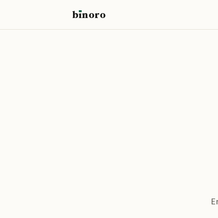
b
ı
noro
binoro
E