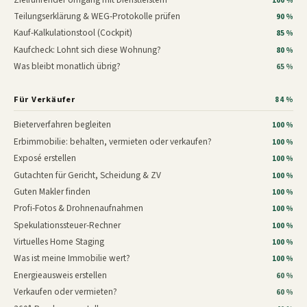
100 %
Teilungserklärung & WEG-Protokolle prüfen
90 %
Kauf-Kalkulationstool (Cockpit)
85 %
Kaufcheck: Lohnt sich diese Wohnung?
80 %
Was bleibt monatlich übrig?
65 %
Für Verkäufer
84 %
Bieterverfahren begleiten
100 %
Erbimmobilie: behalten, vermieten oder verkaufen?
100 %
Exposé erstellen
100 %
Gutachten für Gericht, Scheidung & ZV
100 %
Guten Makler finden
100 %
Profi-Fotos & Drohnenaufnahmen
100 %
Spekulationssteuer-Rechner
100 %
Virtuelles Home Staging
100 %
Was ist meine Immobilie wert?
100 %
Energieausweis erstellen
60 %
Verkaufen oder vermieten?
60 %