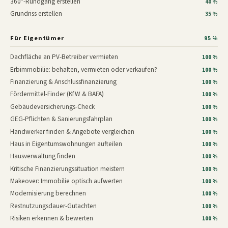
360°-Rundgang erstellen
40 %
Grundriss erstellen
35 %
Für Eigentümer
95 %
Dachfläche an PV-Betreiber vermieten
100 %
Erbimmobilie: behalten, vermieten oder verkaufen?
100 %
Finanzierung & Anschlussfinanzierung
100 %
Fördermittel-Finder (KfW & BAFA)
100 %
Gebäudeversicherungs-Check
100 %
GEG-Pflichten & Sanierungsfahrplan
100 %
Handwerker finden & Angebote vergleichen
100 %
Haus in Eigentumswohnungen aufteilen
100 %
Hausverwaltung finden
100 %
Kritische Finanzierungssituation meistern
100 %
Makeover: Immobilie optisch aufwerten
100 %
Modernisierung berechnen
100 %
Restnutzungsdauer-Gutachten
100 %
Risiken erkennen & bewerten
100 %