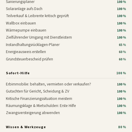
Sanierungsplaner
100 %
Solaranlage aufs Dach
100 %
Teilverkauf & Leibrente kritisch geprüft
100 %
Wallbox einbauen
100 %
Wärmepumpe einbauen
100 %
Zielführender Umgang mit Dienstleistern
100 %
Instandhaltungsrücklagen-Planer
65 %
Energieausweis erstellen
60 %
Grundsteuerbescheid prüfen
60 %
Sofort-Hilfe
100 %
Erbimmobilie: behalten, vermieten oder verkaufen?
100 %
Gutachten für Gericht, Scheidung & ZV
100 %
Kritische Finanzierungssituation meistern
100 %
Räumungsklage & Mietschulden: Erste Hilfe
100 %
Zwangsversteigerung abwenden
100 %
Wissen & Werkzeuge
80 %