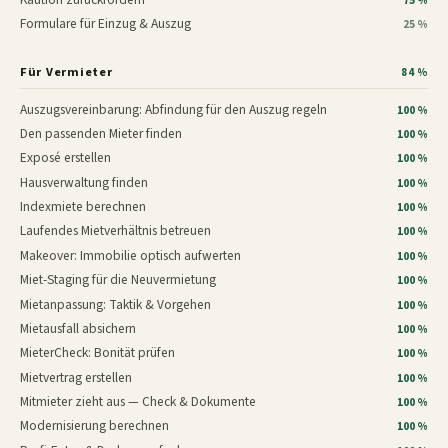
75 %
Formulare für Einzug & Auszug
25 %
Für Vermieter
84 %
Auszugsvereinbarung: Abfindung für den Auszug regeln
100 %
Den passenden Mieter finden
100 %
Exposé erstellen
100 %
Hausverwaltung finden
100 %
Indexmiete berechnen
100 %
Laufendes Mietverhältnis betreuen
100 %
Makeover: Immobilie optisch aufwerten
100 %
Miet-Staging für die Neuvermietung
100 %
Mietanpassung: Taktik & Vorgehen
100 %
Mietausfall absichern
100 %
MieterCheck: Bonität prüfen
100 %
Mietvertrag erstellen
100 %
Mitmieter zieht aus — Check & Dokumente
100 %
Modernisierung berechnen
100 %