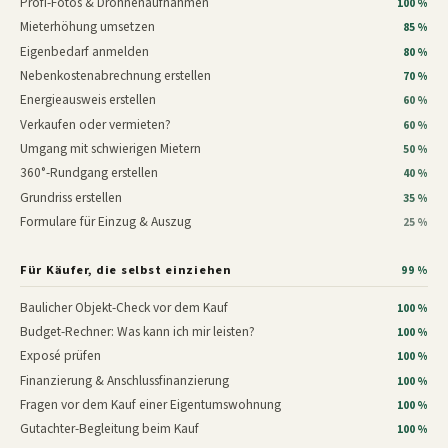
Profi-Fotos & Drohnenaufnahmen
100 %
Mieterhöhung umsetzen
85 %
Eigenbedarf anmelden
80 %
Nebenkostenabrechnung erstellen
70 %
Energieausweis erstellen
60 %
Verkaufen oder vermieten?
60 %
Umgang mit schwierigen Mietern
50 %
360°-Rundgang erstellen
40 %
Grundriss erstellen
35 %
Formulare für Einzug & Auszug
25 %
Für Käufer, die selbst einziehen
99 %
Baulicher Objekt-Check vor dem Kauf
100 %
Budget-Rechner: Was kann ich mir leisten?
100 %
Exposé prüfen
100 %
Finanzierung & Anschlussfinanzierung
100 %
Fragen vor dem Kauf einer Eigentumswohnung
100 %
Gutachter-Begleitung beim Kauf
100 %