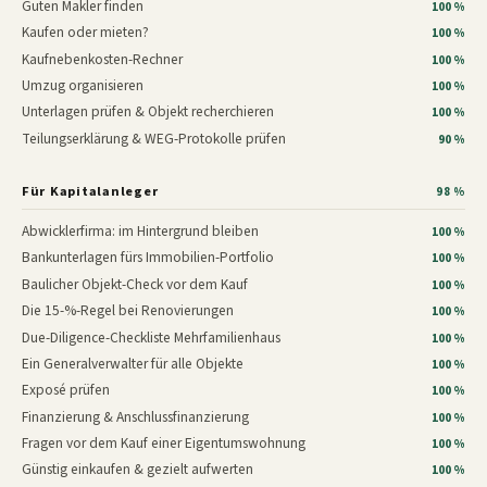
Guten Makler finden
100 %
Kaufen oder mieten?
100 %
Kaufnebenkosten-Rechner
100 %
Umzug organisieren
100 %
Unterlagen prüfen & Objekt recherchieren
100 %
Teilungserklärung & WEG-Protokolle prüfen
90 %
Für Kapitalanleger
98 %
Abwicklerfirma: im Hintergrund bleiben
100 %
Bankunterlagen fürs Immobilien-Portfolio
100 %
Baulicher Objekt-Check vor dem Kauf
100 %
Die 15-%-Regel bei Renovierungen
100 %
Due-Diligence-Checkliste Mehrfamilienhaus
100 %
Ein Generalverwalter für alle Objekte
100 %
Exposé prüfen
100 %
Finanzierung & Anschlussfinanzierung
100 %
Fragen vor dem Kauf einer Eigentumswohnung
100 %
Günstig einkaufen & gezielt aufwerten
100 %