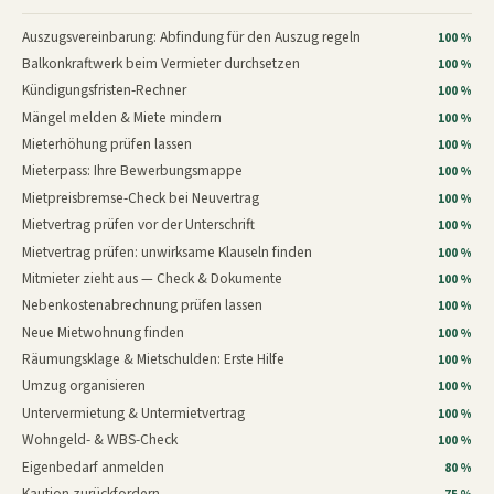
Auszugsvereinbarung: Abfindung für den Auszug regeln
100 %
Balkonkraftwerk beim Vermieter durchsetzen
100 %
Kündigungsfristen-Rechner
100 %
Mängel melden & Miete mindern
100 %
Mieterhöhung prüfen lassen
100 %
Mieterpass: Ihre Bewerbungsmappe
100 %
Mietpreisbremse-Check bei Neuvertrag
100 %
Mietvertrag prüfen vor der Unterschrift
100 %
Mietvertrag prüfen: unwirksame Klauseln finden
100 %
Mitmieter zieht aus — Check & Dokumente
100 %
Nebenkostenabrechnung prüfen lassen
100 %
Neue Mietwohnung finden
100 %
Räumungsklage & Mietschulden: Erste Hilfe
100 %
Umzug organisieren
100 %
Untervermietung & Untermietvertrag
100 %
Wohngeld- & WBS-Check
100 %
Eigenbedarf anmelden
80 %
Kaution zurückfordern