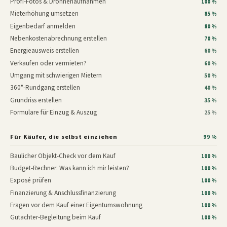
Profi-Fotos & Drohnenaufnahmen
100 %
Mieterhöhung umsetzen
85 %
Eigenbedarf anmelden
80 %
Nebenkostenabrechnung erstellen
70 %
Energieausweis erstellen
60 %
Verkaufen oder vermieten?
60 %
Umgang mit schwierigen Mietern
50 %
360°-Rundgang erstellen
40 %
Grundriss erstellen
35 %
Formulare für Einzug & Auszug
25 %
Für Käufer, die selbst einziehen
99 %
Baulicher Objekt-Check vor dem Kauf
100 %
Budget-Rechner: Was kann ich mir leisten?
100 %
Exposé prüfen
100 %
Finanzierung & Anschlussfinanzierung
100 %
Fragen vor dem Kauf einer Eigentumswohnung
100 %
Gutachter-Begleitung beim Kauf
100 %