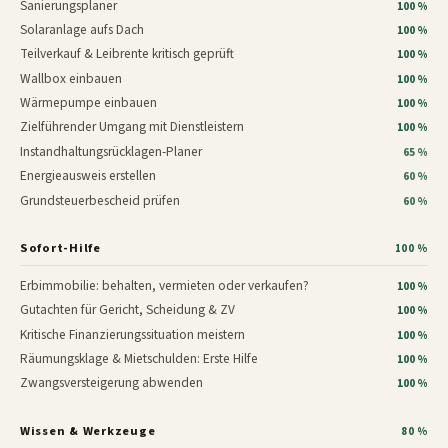
Sanierungsplaner
100 %
Solaranlage aufs Dach
100 %
Teilverkauf & Leibrente kritisch geprüft
100 %
Wallbox einbauen
100 %
Wärmepumpe einbauen
100 %
Zielführender Umgang mit Dienstleistern
100 %
Instandhaltungsrücklagen-Planer
65 %
Energieausweis erstellen
60 %
Grundsteuerbescheid prüfen
60 %
Sofort-Hilfe
100 %
Erbimmobilie: behalten, vermieten oder verkaufen?
100 %
Gutachten für Gericht, Scheidung & ZV
100 %
Kritische Finanzierungssituation meistern
100 %
Räumungsklage & Mietschulden: Erste Hilfe
100 %
Zwangsversteigerung abwenden
100 %
Wissen & Werkzeuge
80 %