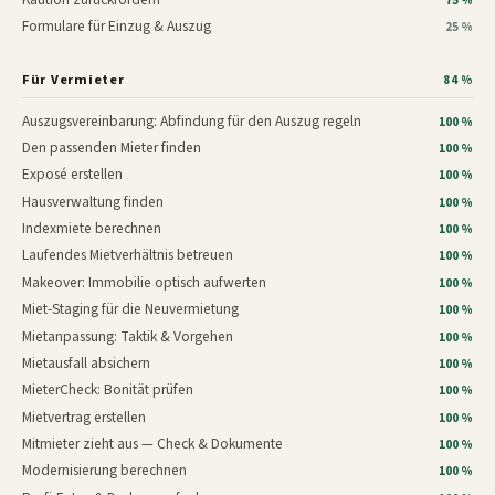
75 %
Formulare für Einzug & Auszug
25 %
Für Vermieter
84 %
Auszugsvereinbarung: Abfindung für den Auszug regeln
100 %
Den passenden Mieter finden
100 %
Exposé erstellen
100 %
Hausverwaltung finden
100 %
Indexmiete berechnen
100 %
Laufendes Mietverhältnis betreuen
100 %
Makeover: Immobilie optisch aufwerten
100 %
Miet-Staging für die Neuvermietung
100 %
Mietanpassung: Taktik & Vorgehen
100 %
Mietausfall absichern
100 %
MieterCheck: Bonität prüfen
100 %
Mietvertrag erstellen
100 %
Mitmieter zieht aus — Check & Dokumente
100 %
Modernisierung berechnen
100 %