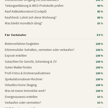
100 %
Teilungserklärung & WEG-Protokolle prüfen
90 %
Kauf-Kalkulationstool (Cockpit)
85 %
Kaufcheck: Lohnt sich diese Wohnung?
80 %
Was bleibt monatlich übrig?
65 %
Für Verkäufer
84 %
Bieterverfahren begleiten
100 %
Erbimmobilie: behalten, vermieten oder verkaufen?
100 %
Exposé erstellen
100 %
Gutachten für Gericht, Scheidung & ZV
100 %
Guten Makler finden
100 %
Profi-Fotos & Drohnenaufnahmen
100 %
Spekulationssteuer-Rechner
100 %
Virtuelles Home Staging
100 %
Was ist meine Immobilie wert?
100 %
Energieausweis erstellen
60 %
Verkaufen oder vermieten?
60 %