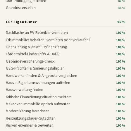
360°-Rundgang erstellen
40 %
Grundriss erstellen
35 %
Für Eigentümer
95 %
Dachfläche an PV-Betreiber vermieten
100 %
Erbimmobilie: behalten, vermieten oder verkaufen?
100 %
Finanzierung & Anschlussfinanzierung
100 %
Fördermittel-Finder (KfW & BAFA)
100 %
Gebäudeversicherungs-Check
100 %
GEG-Pflichten & Sanierungsfahrplan
100 %
Handwerker finden & Angebote vergleichen
100 %
Haus in Eigentumswohnungen aufteilen
100 %
Hausverwaltung finden
100 %
Kritische Finanzierungssituation meistern
100 %
Makeover: Immobilie optisch aufwerten
100 %
Modernisierung berechnen
100 %
Restnutzungsdauer-Gutachten
100 %
Risiken erkennen & bewerten
100 %