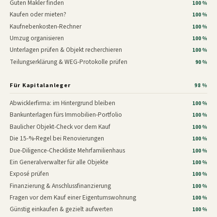
Guten Makler finden
100 %
Kaufen oder mieten?
100 %
Kaufnebenkosten-Rechner
100 %
Umzug organisieren
100 %
Unterlagen prüfen & Objekt recherchieren
100 %
Teilungserklärung & WEG-Protokolle prüfen
90 %
Für Kapitalanleger
98 %
Abwicklerfirma: im Hintergrund bleiben
100 %
Bankunterlagen fürs Immobilien-Portfolio
100 %
Baulicher Objekt-Check vor dem Kauf
100 %
Die 15-%-Regel bei Renovierungen
100 %
Due-Diligence-Checkliste Mehrfamilienhaus
100 %
Ein Generalverwalter für alle Objekte
100 %
Exposé prüfen
100 %
Finanzierung & Anschlussfinanzierung
100 %
Fragen vor dem Kauf einer Eigentumswohnung
100 %
Günstig einkaufen & gezielt aufwerten
100 %