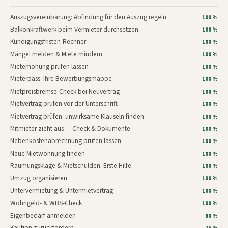
Auszugsvereinbarung: Abfindung für den Auszug regeln
100 %
Balkonkraftwerk beim Vermieter durchsetzen
100 %
Kündigungsfristen-Rechner
100 %
Mängel melden & Miete mindern
100 %
Mieterhöhung prüfen lassen
100 %
Mieterpass: Ihre Bewerbungsmappe
100 %
Mietpreisbremse-Check bei Neuvertrag
100 %
Mietvertrag prüfen vor der Unterschrift
100 %
Mietvertrag prüfen: unwirksame Klauseln finden
100 %
Mitmieter zieht aus — Check & Dokumente
100 %
Nebenkostenabrechnung prüfen lassen
100 %
Neue Mietwohnung finden
100 %
Räumungsklage & Mietschulden: Erste Hilfe
100 %
Umzug organisieren
100 %
Untervermietung & Untermietvertrag
100 %
Wohngeld- & WBS-Check
100 %
Eigenbedarf anmelden
80 %
Kaution zurückfordern