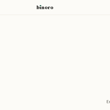
b
ı
noro
binoro
E