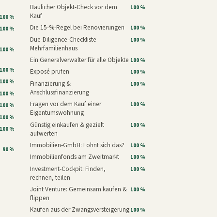
Baulicher Objekt-Check vor dem
100 %
Kauf
100 %
Die 15-%-Regel bei Renovierungen
100 %
100 %
Due-Diligence-Checkliste
100 %
Mehrfamilienhaus
100 %
Ein Generalverwalter für alle Objekte
100 %
100 %
Exposé prüfen
100 %
100 %
Finanzierung &
100 %
Anschlussfinanzierung
100 %
Fragen vor dem Kauf einer
100 %
100 %
Eigentumswohnung
100 %
Günstig einkaufen & gezielt
100 %
100 %
aufwerten
Immobilien-GmbH: Lohnt sich das?
100 %
90 %
Immobilienfonds am Zweitmarkt
100 %
Investment-Cockpit: Finden,
100 %
rechnen, teilen
Joint Venture: Gemeinsam kaufen &
100 %
flippen
Kaufen aus der Zwangsversteigerung
100 %