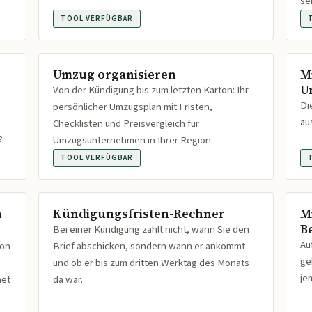
se
TOOL VERFÜGBAR
Umzug organisieren
M
U
Von der Kündigung bis zum letzten Karton: Ihr
Di
persönlicher Umzugsplan mit Fristen,
au
Checklisten und Preisvergleich für
?
Umzugsunternehmen in Ihrer Region.
TOOL VERFÜGBAR
n
Kündigungsfristen-Rechner
M
B
Bei einer Kündigung zählt nicht, wann Sie den
Au
ion
Brief abschicken, sondern wann er ankommt —
ge
und ob er bis zum dritten Werktag des Monats
je
net
da war.