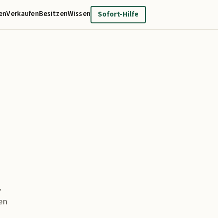
en
Verkaufen
Besitzen
Wissen
Sofort-Hilfe
,
en