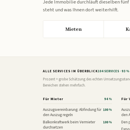
Jede Immobilie durchläuft dieselben fünf
steht und was Ihnen dort weiterhilft.
Mieten
K
ALLE SERVICES IM ÜBERBLICK
104 SERVICES · 93 
Prozent = grobe Schätzung des echten Umsetzungsstands: 
Bereichen stehen mehrfach.
Für Mieter
Für 
94 %
Auszugsvereinbarung: Abfindung für
Auszu
100 %
den Auszug regeln
den 
Balkonkraftwerk beim Vermieter
Den p
100 %
durchsetzen
Expos