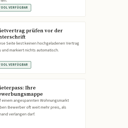
hen.
TOOL VERFÜGBAR
ietvertrag prüfen vor der
nterschrift
ese Seite liest keinen hochgeladenen Vertrag
s und markiert nichts automatisch.
TOOL VERFÜGBAR
ieterpass: Ihre
ewerbungsmappe
f einem angespannten Wohnungsmarkt
ben Bewerber oft weit mehr preis, als
mand verlangen darf.