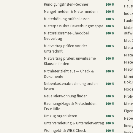
Kündigungsfristen-Rechner
100 %
Haus
Mängel melden & Miete mindern
100 %
Inde
Mieterhöhung prüfen lassen
100 %
Laufe
Mieterpass: Ihre Bewerbungsmappe
100 %
Makeo
Mietpreisbremse-Check bei
aufw
100 %
Neuvertrag
Miet-
Mietvertrag prüfen vor der
100 %
Mieta
Unterschrift
Mieta
Mietvertrag prüfen: unwirksame
100 %
Miete
Klauseln finden
Mietv
Mitmieter zieht aus — Check &
100 %
Dokumente
Mitmi
Doku
Nebenkostenabrechnung prüfen
100 %
lassen
Mode
Neue Mietwohnung finden
Prof
100 %
Räumungsklage & Mietschulden:
Miet
100 %
Erste Hilfe
Eige
Umzug organisieren
100 %
Nebe
Untervermietung & Untermietvertrag
100 %
Energ
Wohngeld- & WBS-Check
100 %
Verk