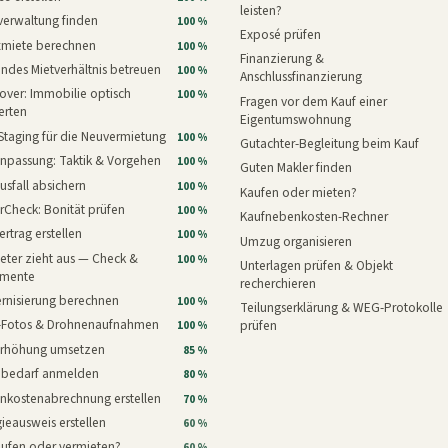
leisten?
verwaltung finden
100 %
Exposé prüfen
xmiete berechnen
100 %
Finanzierung &
ndes Mietverhältnis betreuen
100 %
Anschlussfinanzierung
ver: Immobilie optisch
100 %
Fragen vor dem Kauf einer
erten
Eigentumswohnung
Staging für die Neuvermietung
100 %
Gutachter-Begleitung beim Kauf
npassung: Taktik & Vorgehen
100 %
Guten Makler finden
usfall absichern
100 %
Kaufen oder mieten?
rCheck: Bonität prüfen
100 %
Kaufnebenkosten-Rechner
ertrag erstellen
100 %
Umzug organisieren
eter zieht aus — Check &
100 %
Unterlagen prüfen & Objekt
mente
recherchieren
rnisierung berechnen
100 %
Teilungserklärung & WEG-Protokolle
i-Fotos & Drohnenaufnahmen
prüfen
100 %
erhöhung umsetzen
85 %
nbedarf anmelden
80 %
nkostenabrechnung erstellen
70 %
ieausweis erstellen
60 %
aufen oder vermieten?
60 %