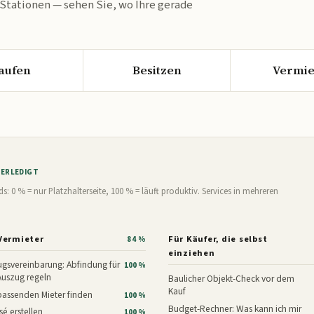
 Stationen — sehen Sie, wo Ihre gerade
aufen
Besitzen
Vermie
% ERLEDIGT
0 % = nur Platzhalterseite, 100 % = läuft produktiv. Services in mehreren
Vermieter
Für Käufer, die selbst
84 %
einziehen
gsvereinbarung: Abfindung für
100 %
Auszug regeln
Baulicher Objekt-Check vor dem
Kauf
assenden Mieter finden
100 %
Budget-Rechner: Was kann ich mir
é erstellen
100 %