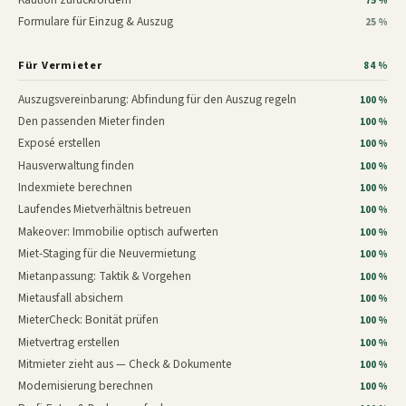
75 %
Formulare für Einzug & Auszug
25 %
Für Vermieter
84 %
Auszugsvereinbarung: Abfindung für den Auszug regeln
100 %
Den passenden Mieter finden
100 %
Exposé erstellen
100 %
Hausverwaltung finden
100 %
Indexmiete berechnen
100 %
Laufendes Mietverhältnis betreuen
100 %
Makeover: Immobilie optisch aufwerten
100 %
Miet-Staging für die Neuvermietung
100 %
Mietanpassung: Taktik & Vorgehen
100 %
Mietausfall absichern
100 %
MieterCheck: Bonität prüfen
100 %
Mietvertrag erstellen
100 %
Mitmieter zieht aus — Check & Dokumente
100 %
Modernisierung berechnen
100 %