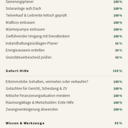
Sanierungsplaner
100 %
Solaranlage aufs Dach
100 %
Teilverkauf & Leibrente kritisch geprüft
100 %
Wallbox einbauen
100 %
Wärmepumpe einbauen
100 %
Zielführender Umgang mit Dienstleistern
100 %
Instandhaltungsrücklagen-Planer
65 %
Energieausweis erstellen
60 %
Grundsteuerbescheid prüfen
60 %
Sofort-Hilfe
100 %
Erbimmobilie: behalten, vermieten oder verkaufen?
100 %
Gutachten für Gericht, Scheidung & ZV
100 %
Kritische Finanzierungssituation meistern
100 %
Räumungsklage & Mietschulden: Erste Hilfe
100 %
Zwangsversteigerung abwenden
100 %
Wissen & Werkzeuge
80 %