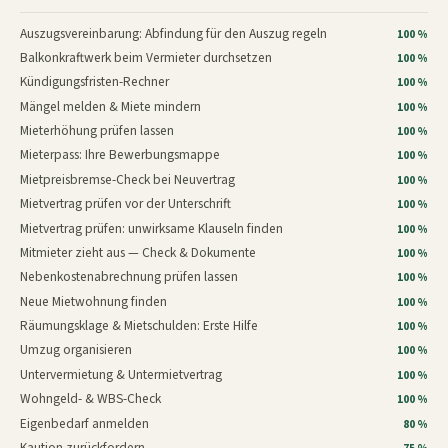
Auszugsvereinbarung: Abfindung für den Auszug regeln
100 %
Balkonkraftwerk beim Vermieter durchsetzen
100 %
Kündigungsfristen-Rechner
100 %
Mängel melden & Miete mindern
100 %
Mieterhöhung prüfen lassen
100 %
Mieterpass: Ihre Bewerbungsmappe
100 %
Mietpreisbremse-Check bei Neuvertrag
100 %
Mietvertrag prüfen vor der Unterschrift
100 %
Mietvertrag prüfen: unwirksame Klauseln finden
100 %
Mitmieter zieht aus — Check & Dokumente
100 %
Nebenkostenabrechnung prüfen lassen
100 %
Neue Mietwohnung finden
100 %
Räumungsklage & Mietschulden: Erste Hilfe
100 %
Umzug organisieren
100 %
Untervermietung & Untermietvertrag
100 %
Wohngeld- & WBS-Check
100 %
Eigenbedarf anmelden
80 %
Kaution zurückfordern