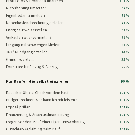
Profi-Fotos & Drohnenaufnahmen
100 %
Mieterhöhung umsetzen
85 %
Eigenbedarf anmelden
80 %
Nebenkostenabrechnung erstellen
70 %
Energieausweis erstellen
60 %
Verkaufen oder vermieten?
60 %
Umgang mit schwierigen Mietern
50 %
360°-Rundgang erstellen
40 %
Grundriss erstellen
35 %
Formulare für Einzug & Auszug
25 %
Für Käufer, die selbst einziehen
99 %
Baulicher Objekt-Check vor dem Kauf
100 %
Budget-Rechner: Was kann ich mir leisten?
100 %
Exposé prüfen
100 %
Finanzierung & Anschlussfinanzierung
100 %
Fragen vor dem Kauf einer Eigentumswohnung
100 %
Gutachter-Begleitung beim Kauf
100 %