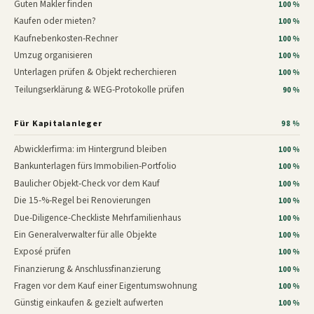
Guten Makler finden
100 %
Kaufen oder mieten?
100 %
Kaufnebenkosten-Rechner
100 %
Umzug organisieren
100 %
Unterlagen prüfen & Objekt recherchieren
100 %
Teilungserklärung & WEG-Protokolle prüfen
90 %
Für Kapitalanleger
98 %
Abwicklerfirma: im Hintergrund bleiben
100 %
Bankunterlagen fürs Immobilien-Portfolio
100 %
Baulicher Objekt-Check vor dem Kauf
100 %
Die 15-%-Regel bei Renovierungen
100 %
Due-Diligence-Checkliste Mehrfamilienhaus
100 %
Ein Generalverwalter für alle Objekte
100 %
Exposé prüfen
100 %
Finanzierung & Anschlussfinanzierung
100 %
Fragen vor dem Kauf einer Eigentumswohnung
100 %
Günstig einkaufen & gezielt aufwerten
100 %