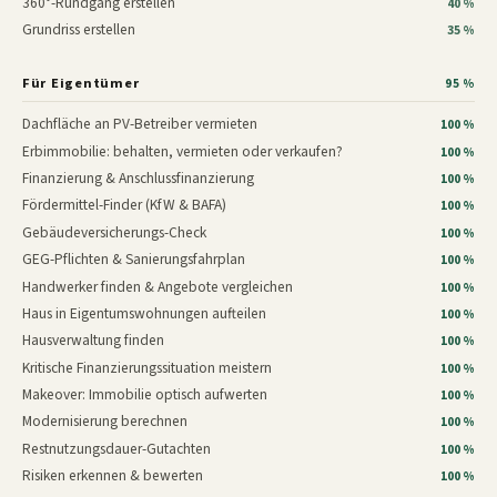
360°-Rundgang erstellen
40 %
Grundriss erstellen
35 %
Für Eigentümer
95 %
Dachfläche an PV-Betreiber vermieten
100 %
Erbimmobilie: behalten, vermieten oder verkaufen?
100 %
Finanzierung & Anschlussfinanzierung
100 %
Fördermittel-Finder (KfW & BAFA)
100 %
Gebäudeversicherungs-Check
100 %
GEG-Pflichten & Sanierungsfahrplan
100 %
Handwerker finden & Angebote vergleichen
100 %
Haus in Eigentumswohnungen aufteilen
100 %
Hausverwaltung finden
100 %
Kritische Finanzierungssituation meistern
100 %
Makeover: Immobilie optisch aufwerten
100 %
Modernisierung berechnen
100 %
Restnutzungsdauer-Gutachten
100 %
Risiken erkennen & bewerten
100 %