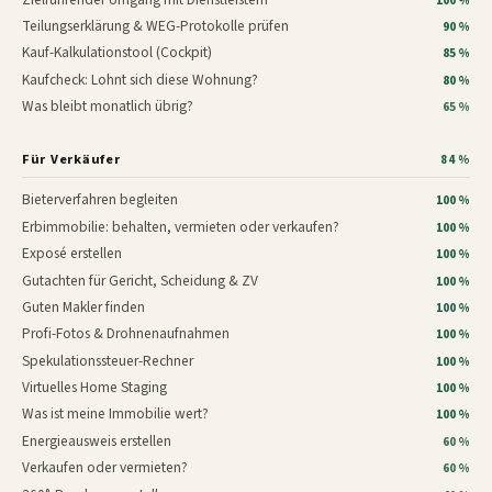
100 %
Teilungserklärung & WEG-Protokolle prüfen
90 %
Kauf-Kalkulationstool (Cockpit)
85 %
Kaufcheck: Lohnt sich diese Wohnung?
80 %
Was bleibt monatlich übrig?
65 %
Für Verkäufer
84 %
Bieterverfahren begleiten
100 %
Erbimmobilie: behalten, vermieten oder verkaufen?
100 %
Exposé erstellen
100 %
Gutachten für Gericht, Scheidung & ZV
100 %
Guten Makler finden
100 %
Profi-Fotos & Drohnenaufnahmen
100 %
Spekulationssteuer-Rechner
100 %
Virtuelles Home Staging
100 %
Was ist meine Immobilie wert?
100 %
Energieausweis erstellen
60 %
Verkaufen oder vermieten?
60 %