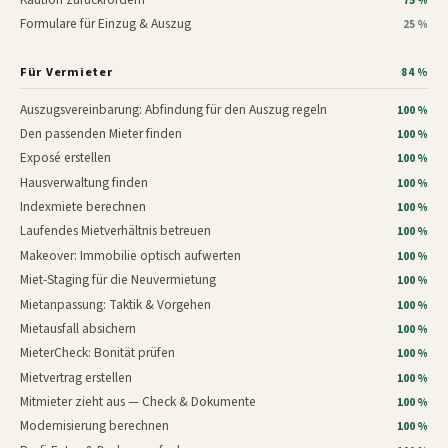
75 %
Formulare für Einzug & Auszug
25 %
Für Vermieter
84 %
Auszugsvereinbarung: Abfindung für den Auszug regeln
100 %
Den passenden Mieter finden
100 %
Exposé erstellen
100 %
Hausverwaltung finden
100 %
Indexmiete berechnen
100 %
Laufendes Mietverhältnis betreuen
100 %
Makeover: Immobilie optisch aufwerten
100 %
Miet-Staging für die Neuvermietung
100 %
Mietanpassung: Taktik & Vorgehen
100 %
Mietausfall absichern
100 %
MieterCheck: Bonität prüfen
100 %
Mietvertrag erstellen
100 %
Mitmieter zieht aus — Check & Dokumente
100 %
Modernisierung berechnen
100 %