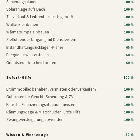
Sanierungsplaner
100 %
Solaranlage aufs Dach
100 %
Teilverkauf & Leibrente kritisch geprüft
100 %
Wallbox einbauen
100 %
Wärmepumpe einbauen
100 %
Zielführender Umgang mit Dienstleistern
100 %
Instandhaltungsrücklagen-Planer
65 %
Energieausweis erstellen
60 %
Grundsteuerbescheid prüfen
60 %
Sofort-Hilfe
100 %
Erbimmobilie: behalten, vermieten oder verkaufen?
100 %
Gutachten für Gericht, Scheidung & ZV
100 %
Kritische Finanzierungssituation meistern
100 %
Räumungsklage & Mietschulden: Erste Hilfe
100 %
Zwangsversteigerung abwenden
100 %
Wissen & Werkzeuge
80 %