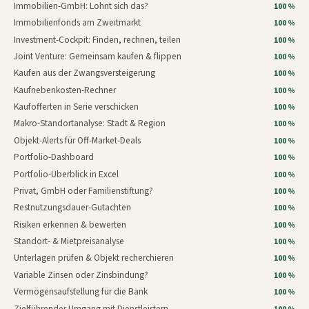
Immobilien-GmbH: Lohnt sich das?
100 %
Immobilienfonds am Zweitmarkt
100 %
Investment-Cockpit: Finden, rechnen, teilen
100 %
Joint Venture: Gemeinsam kaufen & flippen
100 %
Kaufen aus der Zwangsversteigerung
100 %
Kaufnebenkosten-Rechner
100 %
Kaufofferten in Serie verschicken
100 %
Makro-Standortanalyse: Stadt & Region
100 %
Objekt-Alerts für Off-Market-Deals
100 %
Portfolio-Dashboard
100 %
Portfolio-Überblick in Excel
100 %
Privat, GmbH oder Familienstiftung?
100 %
Restnutzungsdauer-Gutachten
100 %
Risiken erkennen & bewerten
100 %
Standort- & Mietpreisanalyse
100 %
Unterlagen prüfen & Objekt recherchieren
100 %
Variable Zinsen oder Zinsbindung?
100 %
Vermögensaufstellung für die Bank
100 %
Zielführender Umgang mit Dienstleistern