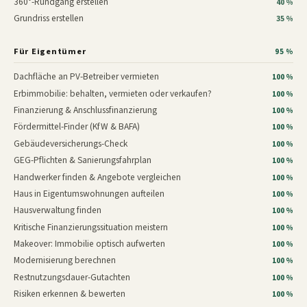
360°-Rundgang erstellen
40 %
Grundriss erstellen
35 %
Für Eigentümer
95 %
Dachfläche an PV-Betreiber vermieten
100 %
Erbimmobilie: behalten, vermieten oder verkaufen?
100 %
Finanzierung & Anschlussfinanzierung
100 %
Fördermittel-Finder (KfW & BAFA)
100 %
Gebäudeversicherungs-Check
100 %
GEG-Pflichten & Sanierungsfahrplan
100 %
Handwerker finden & Angebote vergleichen
100 %
Haus in Eigentumswohnungen aufteilen
100 %
Hausverwaltung finden
100 %
Kritische Finanzierungssituation meistern
100 %
Makeover: Immobilie optisch aufwerten
100 %
Modernisierung berechnen
100 %
Restnutzungsdauer-Gutachten
100 %
Risiken erkennen & bewerten
100 %