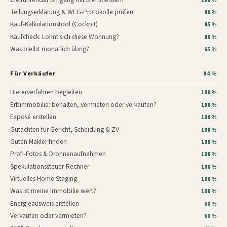
100 %
Teilungserklärung & WEG-Protokolle prüfen
90 %
Kauf-Kalkulationstool (Cockpit)
85 %
Kaufcheck: Lohnt sich diese Wohnung?
80 %
Was bleibt monatlich übrig?
65 %
Für Verkäufer
84 %
Bieterverfahren begleiten
100 %
Erbimmobilie: behalten, vermieten oder verkaufen?
100 %
Exposé erstellen
100 %
Gutachten für Gericht, Scheidung & ZV
100 %
Guten Makler finden
100 %
Profi-Fotos & Drohnenaufnahmen
100 %
Spekulationssteuer-Rechner
100 %
Virtuelles Home Staging
100 %
Was ist meine Immobilie wert?
100 %
Energieausweis erstellen
60 %
Verkaufen oder vermieten?
60 %