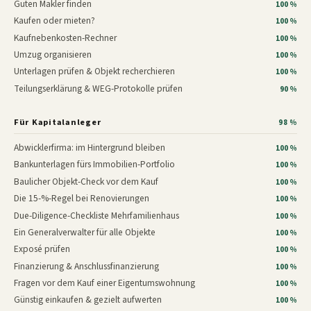
Guten Makler finden
100 %
Kaufen oder mieten?
100 %
Kaufnebenkosten-Rechner
100 %
Umzug organisieren
100 %
Unterlagen prüfen & Objekt recherchieren
100 %
Teilungserklärung & WEG-Protokolle prüfen
90 %
Für Kapitalanleger
98 %
Abwicklerfirma: im Hintergrund bleiben
100 %
Bankunterlagen fürs Immobilien-Portfolio
100 %
Baulicher Objekt-Check vor dem Kauf
100 %
Die 15-%-Regel bei Renovierungen
100 %
Due-Diligence-Checkliste Mehrfamilienhaus
100 %
Ein Generalverwalter für alle Objekte
100 %
Exposé prüfen
100 %
Finanzierung & Anschlussfinanzierung
100 %
Fragen vor dem Kauf einer Eigentumswohnung
100 %
Günstig einkaufen & gezielt aufwerten
100 %