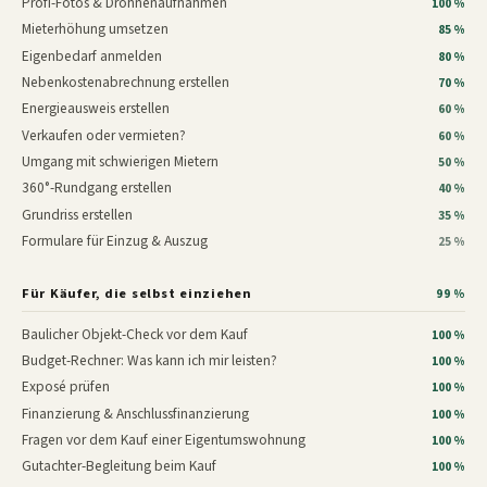
Profi-Fotos & Drohnenaufnahmen
100 %
Mieterhöhung umsetzen
85 %
Eigenbedarf anmelden
80 %
Nebenkostenabrechnung erstellen
70 %
Energieausweis erstellen
60 %
Verkaufen oder vermieten?
60 %
Umgang mit schwierigen Mietern
50 %
360°-Rundgang erstellen
40 %
Grundriss erstellen
35 %
Formulare für Einzug & Auszug
25 %
Für Käufer, die selbst einziehen
99 %
Baulicher Objekt-Check vor dem Kauf
100 %
Budget-Rechner: Was kann ich mir leisten?
100 %
Exposé prüfen
100 %
Finanzierung & Anschlussfinanzierung
100 %
Fragen vor dem Kauf einer Eigentumswohnung
100 %
Gutachter-Begleitung beim Kauf
100 %