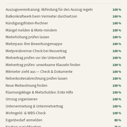
Auszugsvereinbarung: Abfindung für den Auszug regeln
100 %
Balkonkraftwerk beim Vermieter durchsetzen
100 %
Kündigungsfristen-Rechner
100 %
Mängel melden & Miete mindern
100 %
Mieterhöhung prüfen lassen
100 %
Mieterpass: Ihre Bewerbungsmappe
100 %
Mietpreisbremse-Check bei Neuvertrag
100 %
Mietvertrag prüfen vor der Unterschrift
100 %
Mietvertrag prüfen: unwirksame Klauseln finden
100 %
Mitmieter zieht aus — Check & Dokumente
100 %
Nebenkostenabrechnung prüfen lassen
100 %
Neue Mietwohnung finden
100 %
Räumungsklage & Mietschulden: Erste Hilfe
100 %
Umzug organisieren
100 %
Untervermietung & Untermietvertrag
100 %
Wohngeld- & WBS-Check
100 %
Eigenbedarf anmelden
80 %
Kaution zurückfordern