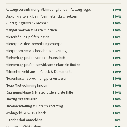
Auszugsvereinbarung: Abfindung für den Auszug regeln
100 %
Balkonkraftwerk beim Vermieter durchsetzen
100 %
Kündigungsfristen-Rechner
100 %
Mängel melden & Miete mindern
100 %
Mieterhöhung prüfen lassen
100 %
Mieterpass: Ihre Bewerbungsmappe
100 %
Mietpreisbremse-Check bei Neuvertrag
100 %
Mietvertrag prüfen vor der Unterschrift
100 %
Mietvertrag prüfen: unwirksame Klauseln finden
100 %
Mitmieter zieht aus — Check & Dokumente
100 %
Nebenkostenabrechnung prüfen lassen
100 %
Neue Mietwohnung finden
100 %
Räumungsklage & Mietschulden: Erste Hilfe
100 %
Umzug organisieren
100 %
Untervermietung & Untermietvertrag
100 %
Wohngeld- & WBS-Check
100 %
Eigenbedarf anmelden
80 %
Kaution zurückfordern