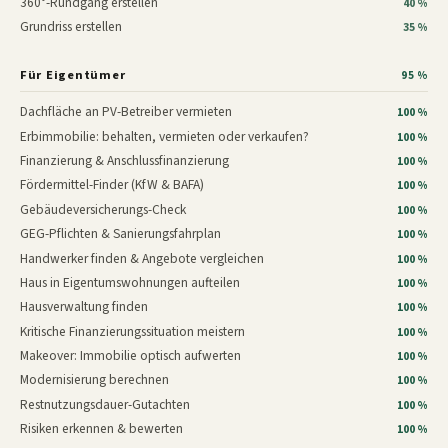
360°-Rundgang erstellen
40 %
Grundriss erstellen
35 %
Für Eigentümer
95 %
Dachfläche an PV-Betreiber vermieten
100 %
Erbimmobilie: behalten, vermieten oder verkaufen?
100 %
Finanzierung & Anschlussfinanzierung
100 %
Fördermittel-Finder (KfW & BAFA)
100 %
Gebäudeversicherungs-Check
100 %
GEG-Pflichten & Sanierungsfahrplan
100 %
Handwerker finden & Angebote vergleichen
100 %
Haus in Eigentumswohnungen aufteilen
100 %
Hausverwaltung finden
100 %
Kritische Finanzierungssituation meistern
100 %
Makeover: Immobilie optisch aufwerten
100 %
Modernisierung berechnen
100 %
Restnutzungsdauer-Gutachten
100 %
Risiken erkennen & bewerten
100 %