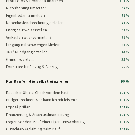
Profi-Fotos & Drohnenaufnahmen
100 %
Mieterhöhung umsetzen
85 %
Eigenbedarf anmelden
80 %
Nebenkostenabrechnung erstellen
70 %
Energieausweis erstellen
60 %
Verkaufen oder vermieten?
60 %
Umgang mit schwierigen Mietern
50 %
360°-Rundgang erstellen
40 %
Grundriss erstellen
35 %
Formulare für Einzug & Auszug
25 %
Für Käufer, die selbst einziehen
99 %
Baulicher Objekt-Check vor dem Kauf
100 %
Budget-Rechner: Was kann ich mir leisten?
100 %
Exposé prüfen
100 %
Finanzierung & Anschlussfinanzierung
100 %
Fragen vor dem Kauf einer Eigentumswohnung
100 %
Gutachter-Begleitung beim Kauf
100 %