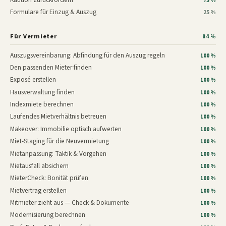
75 %
Formulare für Einzug & Auszug
25 %
Für Vermieter
84 %
Auszugsvereinbarung: Abfindung für den Auszug regeln
100 %
Den passenden Mieter finden
100 %
Exposé erstellen
100 %
Hausverwaltung finden
100 %
Indexmiete berechnen
100 %
Laufendes Mietverhältnis betreuen
100 %
Makeover: Immobilie optisch aufwerten
100 %
Miet-Staging für die Neuvermietung
100 %
Mietanpassung: Taktik & Vorgehen
100 %
Mietausfall absichern
100 %
MieterCheck: Bonität prüfen
100 %
Mietvertrag erstellen
100 %
Mitmieter zieht aus — Check & Dokumente
100 %
Modernisierung berechnen
100 %