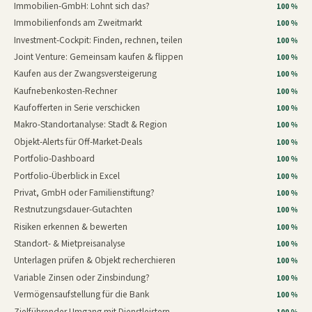
Immobilien-GmbH: Lohnt sich das?
100 %
Immobilienfonds am Zweitmarkt
100 %
Investment-Cockpit: Finden, rechnen, teilen
100 %
Joint Venture: Gemeinsam kaufen & flippen
100 %
Kaufen aus der Zwangsversteigerung
100 %
Kaufnebenkosten-Rechner
100 %
Kaufofferten in Serie verschicken
100 %
Makro-Standortanalyse: Stadt & Region
100 %
Objekt-Alerts für Off-Market-Deals
100 %
Portfolio-Dashboard
100 %
Portfolio-Überblick in Excel
100 %
Privat, GmbH oder Familienstiftung?
100 %
Restnutzungsdauer-Gutachten
100 %
Risiken erkennen & bewerten
100 %
Standort- & Mietpreisanalyse
100 %
Unterlagen prüfen & Objekt recherchieren
100 %
Variable Zinsen oder Zinsbindung?
100 %
Vermögensaufstellung für die Bank
100 %
Zielführender Umgang mit Dienstleistern