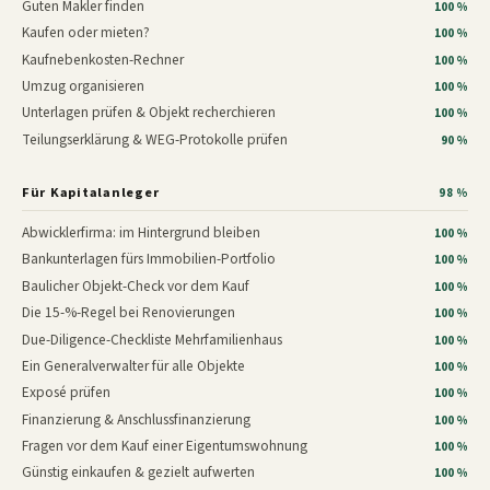
Guten Makler finden
100 %
Kaufen oder mieten?
100 %
Kaufnebenkosten-Rechner
100 %
Umzug organisieren
100 %
Unterlagen prüfen & Objekt recherchieren
100 %
Teilungserklärung & WEG-Protokolle prüfen
90 %
Für Kapitalanleger
98 %
Abwicklerfirma: im Hintergrund bleiben
100 %
Bankunterlagen fürs Immobilien-Portfolio
100 %
Baulicher Objekt-Check vor dem Kauf
100 %
Die 15-%-Regel bei Renovierungen
100 %
Due-Diligence-Checkliste Mehrfamilienhaus
100 %
Ein Generalverwalter für alle Objekte
100 %
Exposé prüfen
100 %
Finanzierung & Anschlussfinanzierung
100 %
Fragen vor dem Kauf einer Eigentumswohnung
100 %
Günstig einkaufen & gezielt aufwerten
100 %