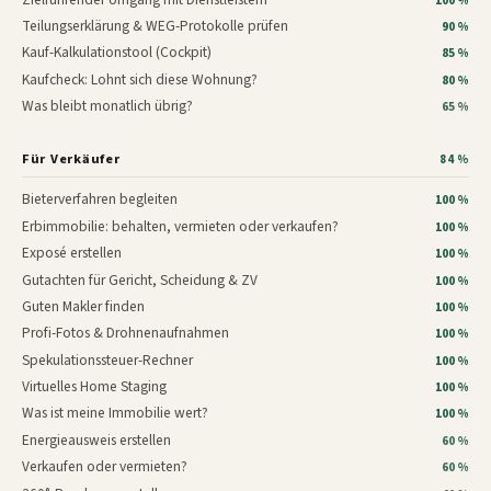
100 %
Teilungserklärung & WEG-Protokolle prüfen
90 %
Kauf-Kalkulationstool (Cockpit)
85 %
Kaufcheck: Lohnt sich diese Wohnung?
80 %
Was bleibt monatlich übrig?
65 %
Für Verkäufer
84 %
Bieterverfahren begleiten
100 %
Erbimmobilie: behalten, vermieten oder verkaufen?
100 %
Exposé erstellen
100 %
Gutachten für Gericht, Scheidung & ZV
100 %
Guten Makler finden
100 %
Profi-Fotos & Drohnenaufnahmen
100 %
Spekulationssteuer-Rechner
100 %
Virtuelles Home Staging
100 %
Was ist meine Immobilie wert?
100 %
Energieausweis erstellen
60 %
Verkaufen oder vermieten?
60 %