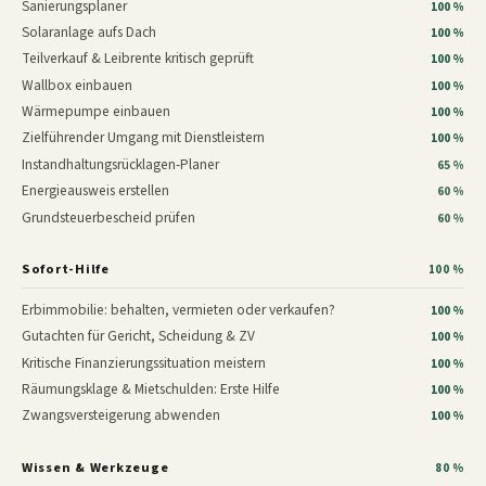
Sanierungsplaner
100 %
Solaranlage aufs Dach
100 %
Teilverkauf & Leibrente kritisch geprüft
100 %
Wallbox einbauen
100 %
Wärmepumpe einbauen
100 %
Zielführender Umgang mit Dienstleistern
100 %
Instandhaltungsrücklagen-Planer
65 %
Energieausweis erstellen
60 %
Grundsteuerbescheid prüfen
60 %
Sofort-Hilfe
100 %
Erbimmobilie: behalten, vermieten oder verkaufen?
100 %
Gutachten für Gericht, Scheidung & ZV
100 %
Kritische Finanzierungssituation meistern
100 %
Räumungsklage & Mietschulden: Erste Hilfe
100 %
Zwangsversteigerung abwenden
100 %
Wissen & Werkzeuge
80 %