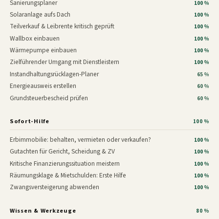
Sanierungsplaner
100 %
Solaranlage aufs Dach
100 %
Teilverkauf & Leibrente kritisch geprüft
100 %
Wallbox einbauen
100 %
Wärmepumpe einbauen
100 %
Zielführender Umgang mit Dienstleistern
100 %
Instandhaltungsrücklagen-Planer
65 %
Energieausweis erstellen
60 %
Grundsteuerbescheid prüfen
60 %
Sofort-Hilfe
100 %
Erbimmobilie: behalten, vermieten oder verkaufen?
100 %
Gutachten für Gericht, Scheidung & ZV
100 %
Kritische Finanzierungssituation meistern
100 %
Räumungsklage & Mietschulden: Erste Hilfe
100 %
Zwangsversteigerung abwenden
100 %
Wissen & Werkzeuge
80 %