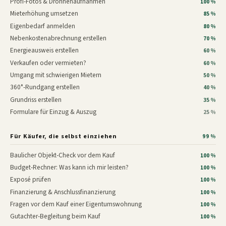
Profi-Fotos & Drohnenaufnahmen
100 %
Mieterhöhung umsetzen
85 %
Eigenbedarf anmelden
80 %
Nebenkostenabrechnung erstellen
70 %
Energieausweis erstellen
60 %
Verkaufen oder vermieten?
60 %
Umgang mit schwierigen Mietern
50 %
360°-Rundgang erstellen
40 %
Grundriss erstellen
35 %
Formulare für Einzug & Auszug
25 %
Für Käufer, die selbst einziehen
99 %
Baulicher Objekt-Check vor dem Kauf
100 %
Budget-Rechner: Was kann ich mir leisten?
100 %
Exposé prüfen
100 %
Finanzierung & Anschlussfinanzierung
100 %
Fragen vor dem Kauf einer Eigentumswohnung
100 %
Gutachter-Begleitung beim Kauf
100 %