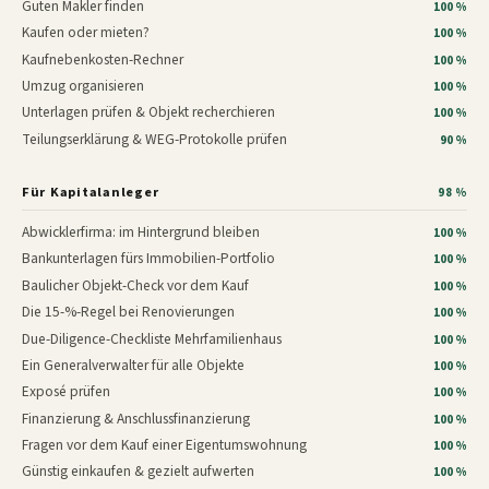
Guten Makler finden
100 %
Kaufen oder mieten?
100 %
Kaufnebenkosten-Rechner
100 %
Umzug organisieren
100 %
Unterlagen prüfen & Objekt recherchieren
100 %
Teilungserklärung & WEG-Protokolle prüfen
90 %
Für Kapitalanleger
98 %
Abwicklerfirma: im Hintergrund bleiben
100 %
Bankunterlagen fürs Immobilien-Portfolio
100 %
Baulicher Objekt-Check vor dem Kauf
100 %
Die 15-%-Regel bei Renovierungen
100 %
Due-Diligence-Checkliste Mehrfamilienhaus
100 %
Ein Generalverwalter für alle Objekte
100 %
Exposé prüfen
100 %
Finanzierung & Anschlussfinanzierung
100 %
Fragen vor dem Kauf einer Eigentumswohnung
100 %
Günstig einkaufen & gezielt aufwerten
100 %