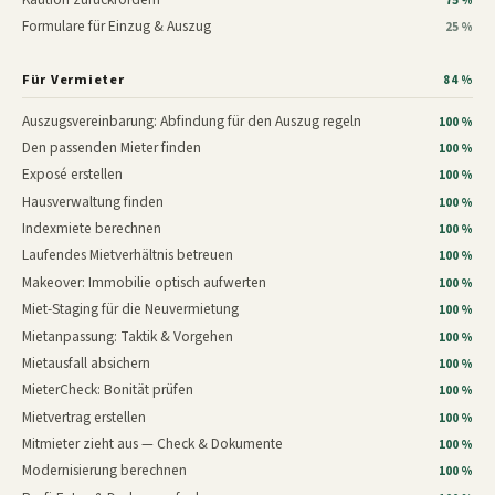
75 %
Formulare für Einzug & Auszug
25 %
Für Vermieter
84 %
Auszugsvereinbarung: Abfindung für den Auszug regeln
100 %
Den passenden Mieter finden
100 %
Exposé erstellen
100 %
Hausverwaltung finden
100 %
Indexmiete berechnen
100 %
Laufendes Mietverhältnis betreuen
100 %
Makeover: Immobilie optisch aufwerten
100 %
Miet-Staging für die Neuvermietung
100 %
Mietanpassung: Taktik & Vorgehen
100 %
Mietausfall absichern
100 %
MieterCheck: Bonität prüfen
100 %
Mietvertrag erstellen
100 %
Mitmieter zieht aus — Check & Dokumente
100 %
Modernisierung berechnen
100 %