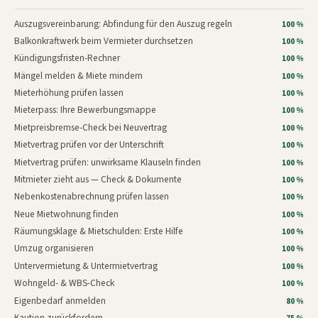
Auszugsvereinbarung: Abfindung für den Auszug regeln
100 %
Balkonkraftwerk beim Vermieter durchsetzen
100 %
Kündigungsfristen-Rechner
100 %
Mängel melden & Miete mindern
100 %
Mieterhöhung prüfen lassen
100 %
Mieterpass: Ihre Bewerbungsmappe
100 %
Mietpreisbremse-Check bei Neuvertrag
100 %
Mietvertrag prüfen vor der Unterschrift
100 %
Mietvertrag prüfen: unwirksame Klauseln finden
100 %
Mitmieter zieht aus — Check & Dokumente
100 %
Nebenkostenabrechnung prüfen lassen
100 %
Neue Mietwohnung finden
100 %
Räumungsklage & Mietschulden: Erste Hilfe
100 %
Umzug organisieren
100 %
Untervermietung & Untermietvertrag
100 %
Wohngeld- & WBS-Check
100 %
Eigenbedarf anmelden
80 %
Kaution zurückfordern