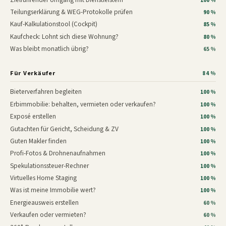
100 %
Teilungserklärung & WEG-Protokolle prüfen
90 %
Kauf-Kalkulationstool (Cockpit)
85 %
Kaufcheck: Lohnt sich diese Wohnung?
80 %
Was bleibt monatlich übrig?
65 %
Für Verkäufer
84 %
Bieterverfahren begleiten
100 %
Erbimmobilie: behalten, vermieten oder verkaufen?
100 %
Exposé erstellen
100 %
Gutachten für Gericht, Scheidung & ZV
100 %
Guten Makler finden
100 %
Profi-Fotos & Drohnenaufnahmen
100 %
Spekulationssteuer-Rechner
100 %
Virtuelles Home Staging
100 %
Was ist meine Immobilie wert?
100 %
Energieausweis erstellen
60 %
Verkaufen oder vermieten?
60 %