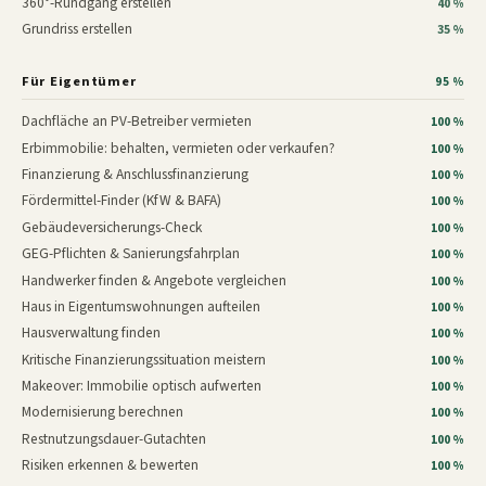
360°-Rundgang erstellen
40 %
Grundriss erstellen
35 %
Für Eigentümer
95 %
Dachfläche an PV-Betreiber vermieten
100 %
Erbimmobilie: behalten, vermieten oder verkaufen?
100 %
Finanzierung & Anschlussfinanzierung
100 %
Fördermittel-Finder (KfW & BAFA)
100 %
Gebäudeversicherungs-Check
100 %
GEG-Pflichten & Sanierungsfahrplan
100 %
Handwerker finden & Angebote vergleichen
100 %
Haus in Eigentumswohnungen aufteilen
100 %
Hausverwaltung finden
100 %
Kritische Finanzierungssituation meistern
100 %
Makeover: Immobilie optisch aufwerten
100 %
Modernisierung berechnen
100 %
Restnutzungsdauer-Gutachten
100 %
Risiken erkennen & bewerten
100 %