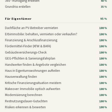
360°-Rundgang erstellen
40 %
Grundriss erstellen
35 %
Für Eigentümer
95 %
Dachfläche an PV-Betreiber vermieten
100 %
Erbimmobilie: behalten, vermieten oder verkaufen?
100 %
Finanzierung & Anschlussfinanzierung
100 %
Fördermittel-Finder (KfW & BAFA)
100 %
Gebäudeversicherungs-Check
100 %
GEG-Pflichten & Sanierungsfahrplan
100 %
Handwerker finden & Angebote vergleichen
100 %
Haus in Eigentumswohnungen aufteilen
100 %
Hausverwaltung finden
100 %
Kritische Finanzierungssituation meistern
100 %
Makeover: Immobilie optisch aufwerten
100 %
Modernisierung berechnen
100 %
Restnutzungsdauer-Gutachten
100 %
Risiken erkennen & bewerten
100 %