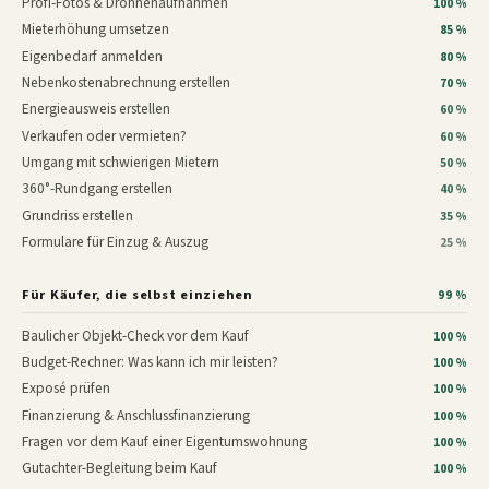
Profi-Fotos & Drohnenaufnahmen
100 %
Mieterhöhung umsetzen
85 %
Eigenbedarf anmelden
80 %
Nebenkostenabrechnung erstellen
70 %
Energieausweis erstellen
60 %
Verkaufen oder vermieten?
60 %
Umgang mit schwierigen Mietern
50 %
360°-Rundgang erstellen
40 %
Grundriss erstellen
35 %
Formulare für Einzug & Auszug
25 %
Für Käufer, die selbst einziehen
99 %
Baulicher Objekt-Check vor dem Kauf
100 %
Budget-Rechner: Was kann ich mir leisten?
100 %
Exposé prüfen
100 %
Finanzierung & Anschlussfinanzierung
100 %
Fragen vor dem Kauf einer Eigentumswohnung
100 %
Gutachter-Begleitung beim Kauf
100 %