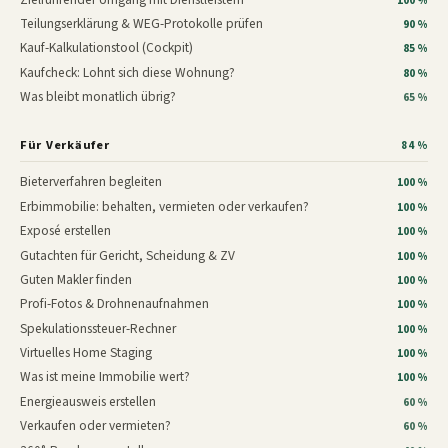
100 %
Teilungserklärung & WEG-Protokolle prüfen
90 %
Kauf-Kalkulationstool (Cockpit)
85 %
Kaufcheck: Lohnt sich diese Wohnung?
80 %
Was bleibt monatlich übrig?
65 %
Für Verkäufer
84 %
Bieterverfahren begleiten
100 %
Erbimmobilie: behalten, vermieten oder verkaufen?
100 %
Exposé erstellen
100 %
Gutachten für Gericht, Scheidung & ZV
100 %
Guten Makler finden
100 %
Profi-Fotos & Drohnenaufnahmen
100 %
Spekulationssteuer-Rechner
100 %
Virtuelles Home Staging
100 %
Was ist meine Immobilie wert?
100 %
Energieausweis erstellen
60 %
Verkaufen oder vermieten?
60 %