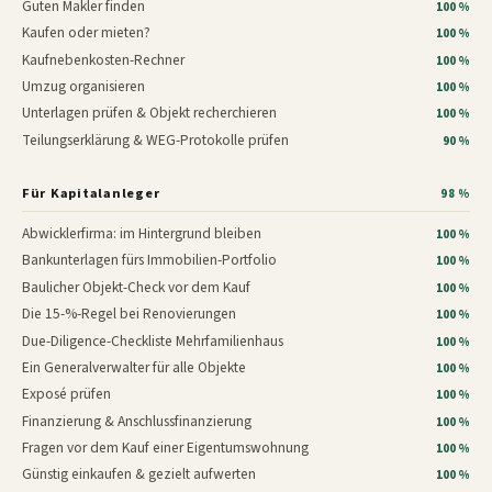
Guten Makler finden
100 %
Kaufen oder mieten?
100 %
Kaufnebenkosten-Rechner
100 %
Umzug organisieren
100 %
Unterlagen prüfen & Objekt recherchieren
100 %
Teilungserklärung & WEG-Protokolle prüfen
90 %
Für Kapitalanleger
98 %
Abwicklerfirma: im Hintergrund bleiben
100 %
Bankunterlagen fürs Immobilien-Portfolio
100 %
Baulicher Objekt-Check vor dem Kauf
100 %
Die 15-%-Regel bei Renovierungen
100 %
Due-Diligence-Checkliste Mehrfamilienhaus
100 %
Ein Generalverwalter für alle Objekte
100 %
Exposé prüfen
100 %
Finanzierung & Anschlussfinanzierung
100 %
Fragen vor dem Kauf einer Eigentumswohnung
100 %
Günstig einkaufen & gezielt aufwerten
100 %