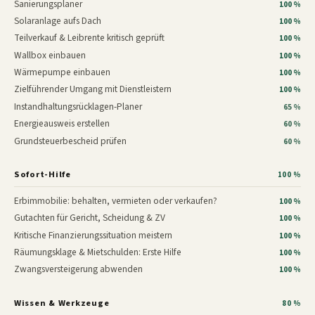
Sanierungsplaner
100 %
Solaranlage aufs Dach
100 %
Teilverkauf & Leibrente kritisch geprüft
100 %
Wallbox einbauen
100 %
Wärmepumpe einbauen
100 %
Zielführender Umgang mit Dienstleistern
100 %
Instandhaltungsrücklagen-Planer
65 %
Energieausweis erstellen
60 %
Grundsteuerbescheid prüfen
60 %
Sofort-Hilfe
100 %
Erbimmobilie: behalten, vermieten oder verkaufen?
100 %
Gutachten für Gericht, Scheidung & ZV
100 %
Kritische Finanzierungssituation meistern
100 %
Räumungsklage & Mietschulden: Erste Hilfe
100 %
Zwangsversteigerung abwenden
100 %
Wissen & Werkzeuge
80 %