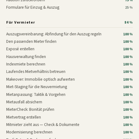
75 %
Formulare für Einzug & Auszug
25 %
Für Vermieter
84 %
Auszugsvereinbarung: Abfindung für den Auszug regeln
100 %
Den passenden Mieter finden
100 %
Exposé erstellen
100 %
Hausverwaltung finden
100 %
Indexmiete berechnen
100 %
Laufendes Mietverhältnis betreuen
100 %
Makeover: Immobilie optisch aufwerten
100 %
Miet-Staging für die Neuvermietung
100 %
Mietanpassung: Taktik & Vorgehen
100 %
Mietausfall absichern
100 %
MieterCheck: Bonität prüfen
100 %
Mietvertrag erstellen
100 %
Mitmieter zieht aus — Check & Dokumente
100 %
Modernisierung berechnen
100 %