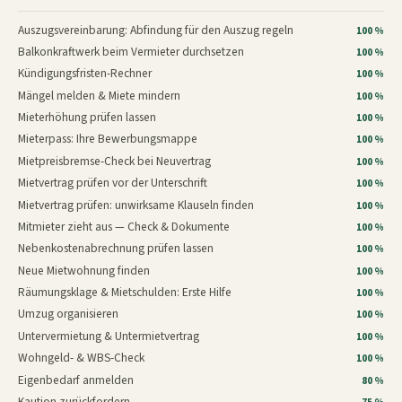
Auszugsvereinbarung: Abfindung für den Auszug regeln
100 %
Balkonkraftwerk beim Vermieter durchsetzen
100 %
Kündigungsfristen-Rechner
100 %
Mängel melden & Miete mindern
100 %
Mieterhöhung prüfen lassen
100 %
Mieterpass: Ihre Bewerbungsmappe
100 %
Mietpreisbremse-Check bei Neuvertrag
100 %
Mietvertrag prüfen vor der Unterschrift
100 %
Mietvertrag prüfen: unwirksame Klauseln finden
100 %
Mitmieter zieht aus — Check & Dokumente
100 %
Nebenkostenabrechnung prüfen lassen
100 %
Neue Mietwohnung finden
100 %
Räumungsklage & Mietschulden: Erste Hilfe
100 %
Umzug organisieren
100 %
Untervermietung & Untermietvertrag
100 %
Wohngeld- & WBS-Check
100 %
Eigenbedarf anmelden
80 %
Kaution zurückfordern