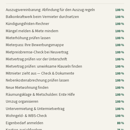
Auszugsvereinbarung: Abfindung für den Auszug regeln
100 %
Balkonkraftwerk beim Vermieter durchsetzen
100 %
Kündigungsfristen-Rechner
100 %
Mängel melden & Miete mindern
100 %
Mieterhöhung prüfen lassen
100 %
Mieterpass: Ihre Bewerbungsmappe
100 %
Mietpreisbremse-Check bei Neuvertrag
100 %
Mietvertrag prüfen vor der Unterschrift
100 %
Mietvertrag prüfen: unwirksame Klauseln finden
100 %
Mitmieter zieht aus — Check & Dokumente
100 %
Nebenkostenabrechnung prüfen lassen
100 %
Neue Mietwohnung finden
100 %
Räumungsklage & Mietschulden: Erste Hilfe
100 %
Umzug organisieren
100 %
Untervermietung & Untermietvertrag
100 %
Wohngeld- & WBS-Check
100 %
Eigenbedarf anmelden
80 %
Kaution zurückfordern