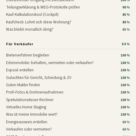
100 %
Teilungserklärung & WEG-Protokolle prüfen
90 %
Kauf-Kalkulationstool (Cockpit)
85 %
Kaufcheck: Lohnt sich diese Wohnung?
80 %
Was bleibt monatlich übrig?
65 %
Für Verkäufer
84 %
Bieterverfahren begleiten
100 %
Erbimmobilie: behalten, vermieten oder verkaufen?
100 %
Exposé erstellen
100 %
Gutachten für Gericht, Scheidung & ZV
100 %
Guten Makler finden
100 %
Profi-Fotos & Drohnenaufnahmen
100 %
Spekulationssteuer-Rechner
100 %
Virtuelles Home Staging
100 %
Was ist meine Immobilie wert?
100 %
Energieausweis erstellen
60 %
Verkaufen oder vermieten?
60 %