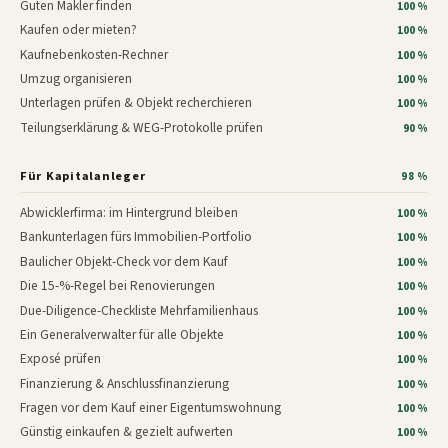
Guten Makler finden
100 %
Kaufen oder mieten?
100 %
Kaufnebenkosten-Rechner
100 %
Umzug organisieren
100 %
Unterlagen prüfen & Objekt recherchieren
100 %
Teilungserklärung & WEG-Protokolle prüfen
90 %
Für Kapitalanleger
98 %
Abwicklerfirma: im Hintergrund bleiben
100 %
Bankunterlagen fürs Immobilien-Portfolio
100 %
Baulicher Objekt-Check vor dem Kauf
100 %
Die 15-%-Regel bei Renovierungen
100 %
Due-Diligence-Checkliste Mehrfamilienhaus
100 %
Ein Generalverwalter für alle Objekte
100 %
Exposé prüfen
100 %
Finanzierung & Anschlussfinanzierung
100 %
Fragen vor dem Kauf einer Eigentumswohnung
100 %
Günstig einkaufen & gezielt aufwerten
100 %