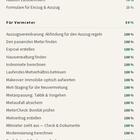
75 %
Formulare für Einzug & Auszug
25 %
Für Vermieter
84 %
Auszugsvereinbarung: Abfindung für den Auszug regeln
100 %
Den passenden Mieter finden
100 %
Exposé erstellen
100 %
Hausverwaltung finden
100 %
Indexmiete berechnen
100 %
Laufendes Mietverhältnis betreuen
100 %
Makeover: Immobilie optisch aufwerten
100 %
Miet-Staging für die Neuvermietung
100 %
Mietanpassung: Taktik & Vorgehen
100 %
Mietausfall absichern
100 %
MieterCheck: Bonität prüfen
100 %
Mietvertrag erstellen
100 %
Mitmieter zieht aus — Check & Dokumente
100 %
Modernisierung berechnen
100 %