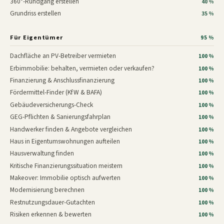
360°-Rundgang erstellen
40 %
Grundriss erstellen
35 %
Für Eigentümer
95 %
Dachfläche an PV-Betreiber vermieten
100 %
Erbimmobilie: behalten, vermieten oder verkaufen?
100 %
Finanzierung & Anschlussfinanzierung
100 %
Fördermittel-Finder (KfW & BAFA)
100 %
Gebäudeversicherungs-Check
100 %
GEG-Pflichten & Sanierungsfahrplan
100 %
Handwerker finden & Angebote vergleichen
100 %
Haus in Eigentumswohnungen aufteilen
100 %
Hausverwaltung finden
100 %
Kritische Finanzierungssituation meistern
100 %
Makeover: Immobilie optisch aufwerten
100 %
Modernisierung berechnen
100 %
Restnutzungsdauer-Gutachten
100 %
Risiken erkennen & bewerten
100 %