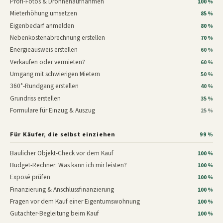
Profi-Fotos & Drohnenaufnahmen
100 %
Mieterhöhung umsetzen
85 %
Eigenbedarf anmelden
80 %
Nebenkostenabrechnung erstellen
70 %
Energieausweis erstellen
60 %
Verkaufen oder vermieten?
60 %
Umgang mit schwierigen Mietern
50 %
360°-Rundgang erstellen
40 %
Grundriss erstellen
35 %
Formulare für Einzug & Auszug
25 %
Für Käufer, die selbst einziehen
99 %
Baulicher Objekt-Check vor dem Kauf
100 %
Budget-Rechner: Was kann ich mir leisten?
100 %
Exposé prüfen
100 %
Finanzierung & Anschlussfinanzierung
100 %
Fragen vor dem Kauf einer Eigentumswohnung
100 %
Gutachter-Begleitung beim Kauf
100 %