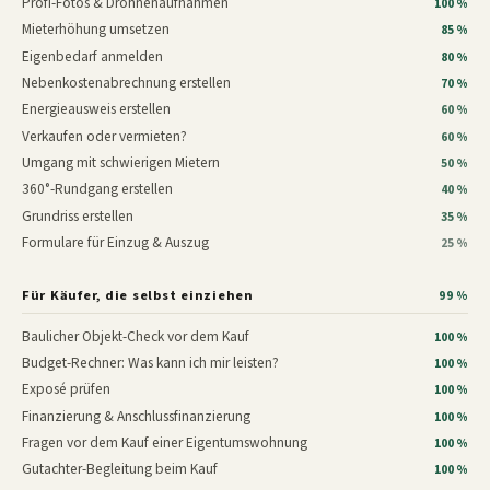
Profi-Fotos & Drohnenaufnahmen
100 %
Mieterhöhung umsetzen
85 %
Eigenbedarf anmelden
80 %
Nebenkostenabrechnung erstellen
70 %
Energieausweis erstellen
60 %
Verkaufen oder vermieten?
60 %
Umgang mit schwierigen Mietern
50 %
360°-Rundgang erstellen
40 %
Grundriss erstellen
35 %
Formulare für Einzug & Auszug
25 %
Für Käufer, die selbst einziehen
99 %
Baulicher Objekt-Check vor dem Kauf
100 %
Budget-Rechner: Was kann ich mir leisten?
100 %
Exposé prüfen
100 %
Finanzierung & Anschlussfinanzierung
100 %
Fragen vor dem Kauf einer Eigentumswohnung
100 %
Gutachter-Begleitung beim Kauf
100 %