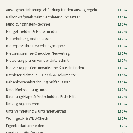
Auszugsvereinbarung: Abfindung für den Auszug regeln
100 %
Balkonkraftwerk beim Vermieter durchsetzen
100 %
Kündigungsfristen-Rechner
100 %
Mängel melden & Miete mindern
100 %
Mieterhöhung prüfen lassen
100 %
Mieterpass: Ihre Bewerbungsmappe
100 %
Mietpreisbremse-Check bei Neuvertrag
100 %
Mietvertrag prüfen vor der Unterschrift
100 %
Mietvertrag prüfen: unwirksame Klauseln finden
100 %
Mitmieter zieht aus — Check & Dokumente
100 %
Nebenkostenabrechnung prüfen lassen
100 %
Neue Mietwohnung finden
100 %
Räumungsklage & Mietschulden: Erste Hilfe
100 %
Umzug organisieren
100 %
Untervermietung & Untermietvertrag
100 %
Wohngeld- & WBS-Check
100 %
Eigenbedarf anmelden
80 %
Kaution zurückfordern