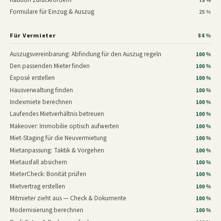
75 %
Formulare für Einzug & Auszug
25 %
Für Vermieter
84 %
Auszugsvereinbarung: Abfindung für den Auszug regeln
100 %
Den passenden Mieter finden
100 %
Exposé erstellen
100 %
Hausverwaltung finden
100 %
Indexmiete berechnen
100 %
Laufendes Mietverhältnis betreuen
100 %
Makeover: Immobilie optisch aufwerten
100 %
Miet-Staging für die Neuvermietung
100 %
Mietanpassung: Taktik & Vorgehen
100 %
Mietausfall absichern
100 %
MieterCheck: Bonität prüfen
100 %
Mietvertrag erstellen
100 %
Mitmieter zieht aus — Check & Dokumente
100 %
Modernisierung berechnen
100 %