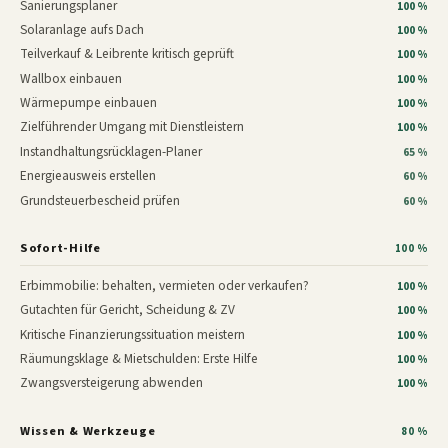
Sanierungsplaner
100 %
Solaranlage aufs Dach
100 %
Teilverkauf & Leibrente kritisch geprüft
100 %
Wallbox einbauen
100 %
Wärmepumpe einbauen
100 %
Zielführender Umgang mit Dienstleistern
100 %
Instandhaltungsrücklagen-Planer
65 %
Energieausweis erstellen
60 %
Grundsteuerbescheid prüfen
60 %
Sofort-Hilfe
100 %
Erbimmobilie: behalten, vermieten oder verkaufen?
100 %
Gutachten für Gericht, Scheidung & ZV
100 %
Kritische Finanzierungssituation meistern
100 %
Räumungsklage & Mietschulden: Erste Hilfe
100 %
Zwangsversteigerung abwenden
100 %
Wissen & Werkzeuge
80 %