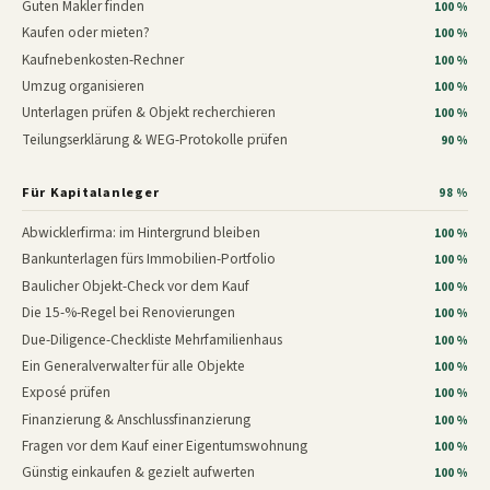
Guten Makler finden
100 %
Kaufen oder mieten?
100 %
Kaufnebenkosten-Rechner
100 %
Umzug organisieren
100 %
Unterlagen prüfen & Objekt recherchieren
100 %
Teilungserklärung & WEG-Protokolle prüfen
90 %
Für Kapitalanleger
98 %
Abwicklerfirma: im Hintergrund bleiben
100 %
Bankunterlagen fürs Immobilien-Portfolio
100 %
Baulicher Objekt-Check vor dem Kauf
100 %
Die 15-%-Regel bei Renovierungen
100 %
Due-Diligence-Checkliste Mehrfamilienhaus
100 %
Ein Generalverwalter für alle Objekte
100 %
Exposé prüfen
100 %
Finanzierung & Anschlussfinanzierung
100 %
Fragen vor dem Kauf einer Eigentumswohnung
100 %
Günstig einkaufen & gezielt aufwerten
100 %