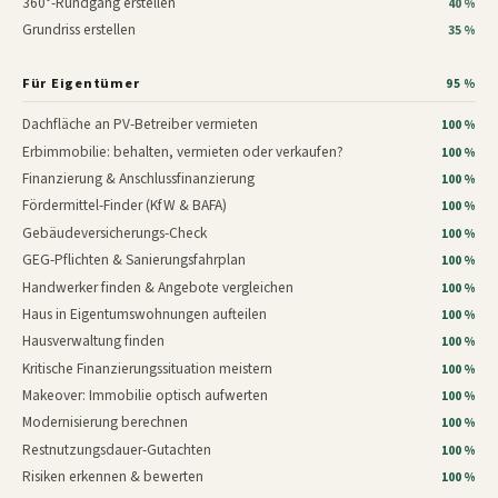
360°-Rundgang erstellen
40 %
Grundriss erstellen
35 %
Für Eigentümer
95 %
Dachfläche an PV-Betreiber vermieten
100 %
Erbimmobilie: behalten, vermieten oder verkaufen?
100 %
Finanzierung & Anschlussfinanzierung
100 %
Fördermittel-Finder (KfW & BAFA)
100 %
Gebäudeversicherungs-Check
100 %
GEG-Pflichten & Sanierungsfahrplan
100 %
Handwerker finden & Angebote vergleichen
100 %
Haus in Eigentumswohnungen aufteilen
100 %
Hausverwaltung finden
100 %
Kritische Finanzierungssituation meistern
100 %
Makeover: Immobilie optisch aufwerten
100 %
Modernisierung berechnen
100 %
Restnutzungsdauer-Gutachten
100 %
Risiken erkennen & bewerten
100 %