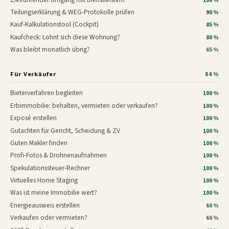
100 %
Teilungserklärung & WEG-Protokolle prüfen
90 %
Kauf-Kalkulationstool (Cockpit)
85 %
Kaufcheck: Lohnt sich diese Wohnung?
80 %
Was bleibt monatlich übrig?
65 %
Für Verkäufer
84 %
Bieterverfahren begleiten
100 %
Erbimmobilie: behalten, vermieten oder verkaufen?
100 %
Exposé erstellen
100 %
Gutachten für Gericht, Scheidung & ZV
100 %
Guten Makler finden
100 %
Profi-Fotos & Drohnenaufnahmen
100 %
Spekulationssteuer-Rechner
100 %
Virtuelles Home Staging
100 %
Was ist meine Immobilie wert?
100 %
Energieausweis erstellen
60 %
Verkaufen oder vermieten?
60 %