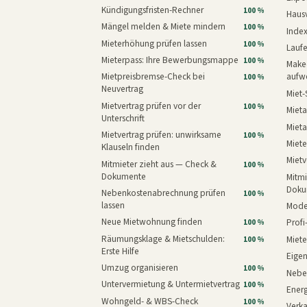
Kündigungsfristen-Rechner
100 %
Haus
Mängel melden & Miete mindern
100 %
Inde
Mieterhöhung prüfen lassen
100 %
Laufe
Mieterpass: Ihre Bewerbungsmappe
100 %
Makeo
Mietpreisbremse-Check bei
aufw
100 %
Neuvertrag
Miet-
Mietvertrag prüfen vor der
100 %
Mieta
Unterschrift
Mieta
Mietvertrag prüfen: unwirksame
100 %
Miete
Klauseln finden
Mietv
Mitmieter zieht aus — Check &
100 %
Dokumente
Mitmi
Doku
Nebenkostenabrechnung prüfen
100 %
lassen
Mode
Neue Mietwohnung finden
Prof
100 %
Räumungsklage & Mietschulden:
Miet
100 %
Erste Hilfe
Eige
Umzug organisieren
100 %
Nebe
Untervermietung & Untermietvertrag
100 %
Energ
Wohngeld- & WBS-Check
100 %
Verk