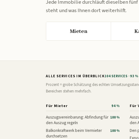
Jede Immobilie durchläuft dieselben fünf
steht und was Ihnen dort weiterhilft.
Mieten
K
ALLE SERVICES IM ÜBERBLICK
104 SERVICES · 93 
Prozent = grobe Schätzung des echten Umsetzungsstands: 
Bereichen stehen mehrfach.
Für Mieter
Für 
94 %
Auszugsvereinbarung: Abfindung für
Auszu
100 %
den Auszug regeln
den 
Balkonkraftwerk beim Vermieter
Den p
100 %
durchsetzen
Expos