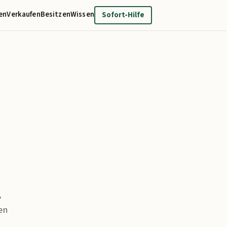
en
Verkaufen
Besitzen
Wissen
Sofort-Hilfe
,
en