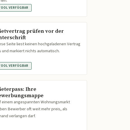
hen.
TOOL VERFÜGBAR
ietvertrag prüfen vor der
nterschrift
ese Seite liest keinen hochgeladenen Vertrag
s und markiert nichts automatisch.
TOOL VERFÜGBAR
ieterpass: Ihre
ewerbungsmappe
f einem angespannten Wohnungsmarkt
ben Bewerber oft weit mehr preis, als
mand verlangen darf.