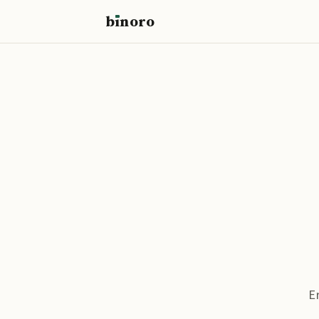
b
ı
noro
binoro
E