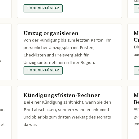
se
TOOL VERFÜGBAR
Umzug organisieren
M
U
Von der Kündigung bis zum letzten Karton: Ihr
Di
persönlicher Umzugsplan mit Fristen,
au
Checklisten und Preisvergleich für
?
Umzugsunternehmen in Ihrer Region.
TOOL VERFÜGBAR
n
Kündigungsfristen-Rechner
M
B
Bei einer Kündigung zählt nicht, wann Sie den
Au
ion
Brief abschicken, sondern wann er ankommt —
ge
und ob er bis zum dritten Werktag des Monats
je
net
da war.