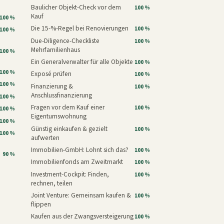
Baulicher Objekt-Check vor dem
100 %
Kauf
100 %
Die 15-%-Regel bei Renovierungen
100 %
100 %
Due-Diligence-Checkliste
100 %
Mehrfamilienhaus
100 %
Ein Generalverwalter für alle Objekte
100 %
100 %
Exposé prüfen
100 %
100 %
Finanzierung &
100 %
Anschlussfinanzierung
100 %
Fragen vor dem Kauf einer
100 %
100 %
Eigentumswohnung
100 %
Günstig einkaufen & gezielt
100 %
100 %
aufwerten
Immobilien-GmbH: Lohnt sich das?
100 %
90 %
Immobilienfonds am Zweitmarkt
100 %
Investment-Cockpit: Finden,
100 %
rechnen, teilen
Joint Venture: Gemeinsam kaufen &
100 %
flippen
Kaufen aus der Zwangsversteigerung
100 %