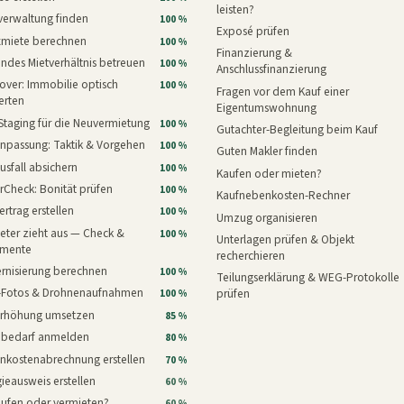
leisten?
verwaltung finden
100 %
Exposé prüfen
xmiete berechnen
100 %
Finanzierung &
ndes Mietverhältnis betreuen
100 %
Anschlussfinanzierung
ver: Immobilie optisch
100 %
Fragen vor dem Kauf einer
erten
Eigentumswohnung
Staging für die Neuvermietung
100 %
Gutachter-Begleitung beim Kauf
npassung: Taktik & Vorgehen
100 %
Guten Makler finden
usfall absichern
100 %
Kaufen oder mieten?
rCheck: Bonität prüfen
100 %
Kaufnebenkosten-Rechner
ertrag erstellen
100 %
Umzug organisieren
eter zieht aus — Check &
100 %
Unterlagen prüfen & Objekt
mente
recherchieren
rnisierung berechnen
100 %
Teilungserklärung & WEG-Protokolle
i-Fotos & Drohnenaufnahmen
prüfen
100 %
erhöhung umsetzen
85 %
nbedarf anmelden
80 %
nkostenabrechnung erstellen
70 %
ieausweis erstellen
60 %
aufen oder vermieten?
60 %