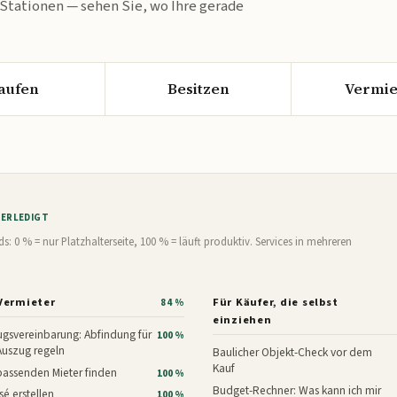
 Stationen — sehen Sie, wo Ihre gerade
aufen
Besitzen
Vermie
% ERLEDIGT
0 % = nur Platzhalterseite, 100 % = läuft produktiv. Services in mehreren
Vermieter
Für Käufer, die selbst
84 %
einziehen
gsvereinbarung: Abfindung für
100 %
Auszug regeln
Baulicher Objekt-Check vor dem
Kauf
assenden Mieter finden
100 %
Budget-Rechner: Was kann ich mir
é erstellen
100 %