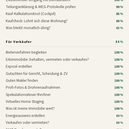
100 %
Teilungserklärung & WEG-Protokolle prüfen
90 %
Kauf-Kalkulationstool (Cockpit)
85 %
Kaufcheck: Lohnt sich diese Wohnung?
80 %
Was bleibt monatlich übrig?
65 %
Für Verkäufer
84 %
Bieterverfahren begleiten
100 %
Erbimmobilie: behalten, vermieten oder verkaufen?
100 %
Exposé erstellen
100 %
Gutachten für Gericht, Scheidung & ZV
100 %
Guten Makler finden
100 %
Profi-Fotos & Drohnenaufnahmen
100 %
Spekulationssteuer-Rechner
100 %
Virtuelles Home Staging
100 %
Was ist meine Immobilie wert?
100 %
Energieausweis erstellen
60 %
Verkaufen oder vermieten?
60 %