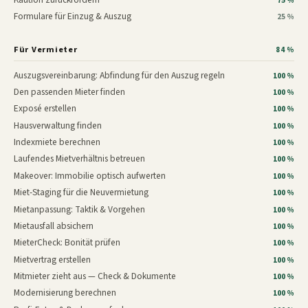
75 %
Formulare für Einzug & Auszug
25 %
Für Vermieter
84 %
Auszugsvereinbarung: Abfindung für den Auszug regeln
100 %
Den passenden Mieter finden
100 %
Exposé erstellen
100 %
Hausverwaltung finden
100 %
Indexmiete berechnen
100 %
Laufendes Mietverhältnis betreuen
100 %
Makeover: Immobilie optisch aufwerten
100 %
Miet-Staging für die Neuvermietung
100 %
Mietanpassung: Taktik & Vorgehen
100 %
Mietausfall absichern
100 %
MieterCheck: Bonität prüfen
100 %
Mietvertrag erstellen
100 %
Mitmieter zieht aus — Check & Dokumente
100 %
Modernisierung berechnen
100 %