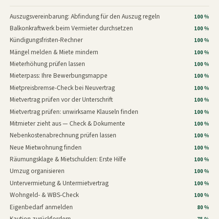
Auszugsvereinbarung: Abfindung für den Auszug regeln
100 %
Balkonkraftwerk beim Vermieter durchsetzen
100 %
Kündigungsfristen-Rechner
100 %
Mängel melden & Miete mindern
100 %
Mieterhöhung prüfen lassen
100 %
Mieterpass: Ihre Bewerbungsmappe
100 %
Mietpreisbremse-Check bei Neuvertrag
100 %
Mietvertrag prüfen vor der Unterschrift
100 %
Mietvertrag prüfen: unwirksame Klauseln finden
100 %
Mitmieter zieht aus — Check & Dokumente
100 %
Nebenkostenabrechnung prüfen lassen
100 %
Neue Mietwohnung finden
100 %
Räumungsklage & Mietschulden: Erste Hilfe
100 %
Umzug organisieren
100 %
Untervermietung & Untermietvertrag
100 %
Wohngeld- & WBS-Check
100 %
Eigenbedarf anmelden
80 %
Kaution zurückfordern