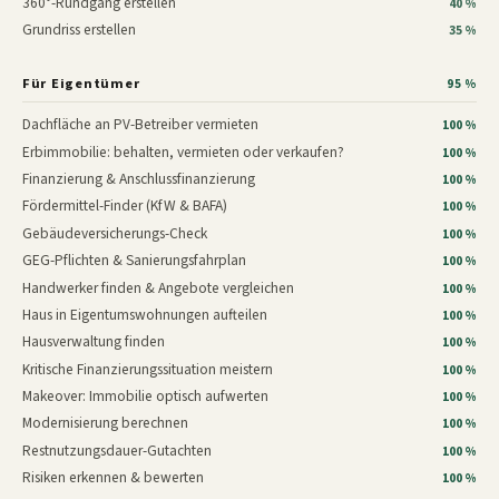
360°-Rundgang erstellen
40 %
Grundriss erstellen
35 %
Für Eigentümer
95 %
Dachfläche an PV-Betreiber vermieten
100 %
Erbimmobilie: behalten, vermieten oder verkaufen?
100 %
Finanzierung & Anschlussfinanzierung
100 %
Fördermittel-Finder (KfW & BAFA)
100 %
Gebäudeversicherungs-Check
100 %
GEG-Pflichten & Sanierungsfahrplan
100 %
Handwerker finden & Angebote vergleichen
100 %
Haus in Eigentumswohnungen aufteilen
100 %
Hausverwaltung finden
100 %
Kritische Finanzierungssituation meistern
100 %
Makeover: Immobilie optisch aufwerten
100 %
Modernisierung berechnen
100 %
Restnutzungsdauer-Gutachten
100 %
Risiken erkennen & bewerten
100 %