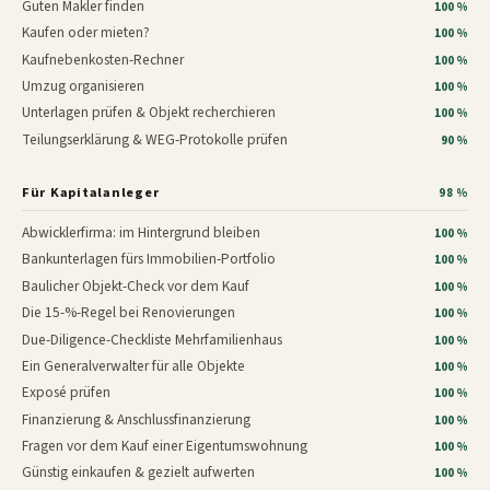
Guten Makler finden
100 %
Kaufen oder mieten?
100 %
Kaufnebenkosten-Rechner
100 %
Umzug organisieren
100 %
Unterlagen prüfen & Objekt recherchieren
100 %
Teilungserklärung & WEG-Protokolle prüfen
90 %
Für Kapitalanleger
98 %
Abwicklerfirma: im Hintergrund bleiben
100 %
Bankunterlagen fürs Immobilien-Portfolio
100 %
Baulicher Objekt-Check vor dem Kauf
100 %
Die 15-%-Regel bei Renovierungen
100 %
Due-Diligence-Checkliste Mehrfamilienhaus
100 %
Ein Generalverwalter für alle Objekte
100 %
Exposé prüfen
100 %
Finanzierung & Anschlussfinanzierung
100 %
Fragen vor dem Kauf einer Eigentumswohnung
100 %
Günstig einkaufen & gezielt aufwerten
100 %