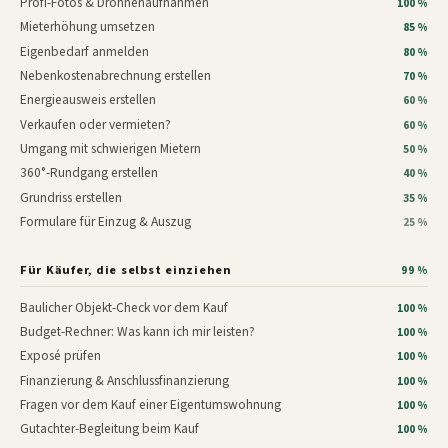
Profi-Fotos & Drohnenaufnahmen
100 %
Mieterhöhung umsetzen
85 %
Eigenbedarf anmelden
80 %
Nebenkostenabrechnung erstellen
70 %
Energieausweis erstellen
60 %
Verkaufen oder vermieten?
60 %
Umgang mit schwierigen Mietern
50 %
360°-Rundgang erstellen
40 %
Grundriss erstellen
35 %
Formulare für Einzug & Auszug
25 %
Für Käufer, die selbst einziehen
99 %
Baulicher Objekt-Check vor dem Kauf
100 %
Budget-Rechner: Was kann ich mir leisten?
100 %
Exposé prüfen
100 %
Finanzierung & Anschlussfinanzierung
100 %
Fragen vor dem Kauf einer Eigentumswohnung
100 %
Gutachter-Begleitung beim Kauf
100 %