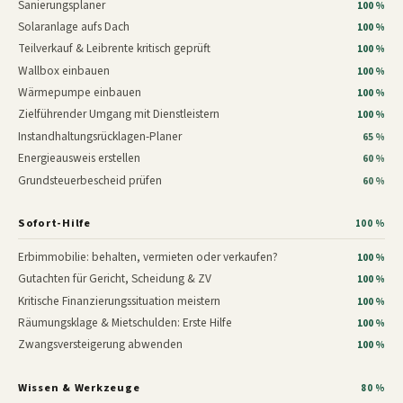
Sanierungsplaner
100 %
Solaranlage aufs Dach
100 %
Teilverkauf & Leibrente kritisch geprüft
100 %
Wallbox einbauen
100 %
Wärmepumpe einbauen
100 %
Zielführender Umgang mit Dienstleistern
100 %
Instandhaltungsrücklagen-Planer
65 %
Energieausweis erstellen
60 %
Grundsteuerbescheid prüfen
60 %
Sofort-Hilfe
100 %
Erbimmobilie: behalten, vermieten oder verkaufen?
100 %
Gutachten für Gericht, Scheidung & ZV
100 %
Kritische Finanzierungssituation meistern
100 %
Räumungsklage & Mietschulden: Erste Hilfe
100 %
Zwangsversteigerung abwenden
100 %
Wissen & Werkzeuge
80 %