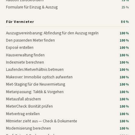
75 %
Formulare für Einzug & Auszug
25 %
Für Vermieter
84 %
Auszugsvereinbarung: Abfindung für den Auszug regeln
100 %
Den passenden Mieter finden
100 %
Exposé erstellen
100 %
Hausverwaltung finden
100 %
Indexmiete berechnen
100 %
Laufendes Mietverhältnis betreuen
100 %
Makeover: Immobilie optisch aufwerten
100 %
Miet-Staging für die Neuvermietung
100 %
Mietanpassung: Taktik & Vorgehen
100 %
Mietausfall absichern
100 %
MieterCheck: Bonität prüfen
100 %
Mietvertrag erstellen
100 %
Mitmieter zieht aus — Check & Dokumente
100 %
Modernisierung berechnen
100 %