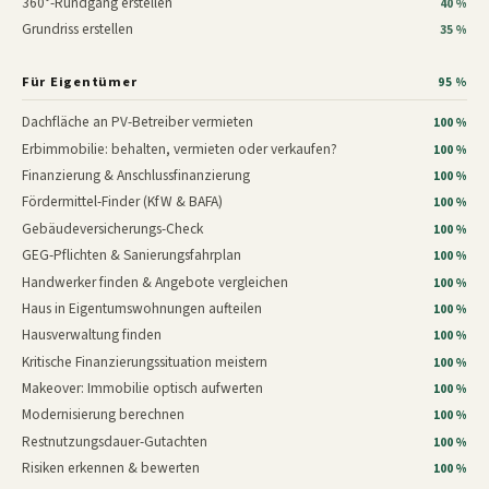
360°-Rundgang erstellen
40 %
Grundriss erstellen
35 %
Für Eigentümer
95 %
Dachfläche an PV-Betreiber vermieten
100 %
Erbimmobilie: behalten, vermieten oder verkaufen?
100 %
Finanzierung & Anschlussfinanzierung
100 %
Fördermittel-Finder (KfW & BAFA)
100 %
Gebäudeversicherungs-Check
100 %
GEG-Pflichten & Sanierungsfahrplan
100 %
Handwerker finden & Angebote vergleichen
100 %
Haus in Eigentumswohnungen aufteilen
100 %
Hausverwaltung finden
100 %
Kritische Finanzierungssituation meistern
100 %
Makeover: Immobilie optisch aufwerten
100 %
Modernisierung berechnen
100 %
Restnutzungsdauer-Gutachten
100 %
Risiken erkennen & bewerten
100 %