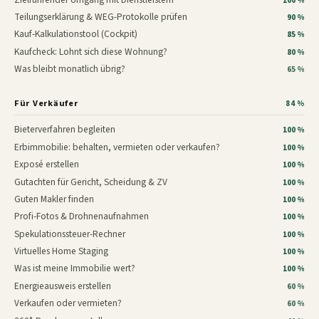
100 %
Teilungserklärung & WEG-Protokolle prüfen
90 %
Kauf-Kalkulationstool (Cockpit)
85 %
Kaufcheck: Lohnt sich diese Wohnung?
80 %
Was bleibt monatlich übrig?
65 %
Für Verkäufer
84 %
Bieterverfahren begleiten
100 %
Erbimmobilie: behalten, vermieten oder verkaufen?
100 %
Exposé erstellen
100 %
Gutachten für Gericht, Scheidung & ZV
100 %
Guten Makler finden
100 %
Profi-Fotos & Drohnenaufnahmen
100 %
Spekulationssteuer-Rechner
100 %
Virtuelles Home Staging
100 %
Was ist meine Immobilie wert?
100 %
Energieausweis erstellen
60 %
Verkaufen oder vermieten?
60 %