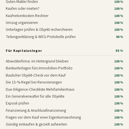
Guten Makler finden
100 %
Kaufen oder mieten?
100 %
Kaufnebenkosten-Rechner
100 %
Umzug organisieren
100 %
Unterlagen prüfen & Objekt recherchieren
100 %
Teilungserklärung & WEG-Protokolle prüfen
90 %
Für Kapitalanleger
98 %
Abwicklerfirma: im Hintergrund bleiben
100 %
Bankunterlagen fürs Immobilien-Portfolio
100 %
Baulicher Objekt-Check vor dem Kauf
100 %
Die 15-%-Regel bei Renovierungen
100 %
Due-Diligence-Checkliste Mehrfamilienhaus
100 %
Ein Generalverwalter für alle Objekte
100 %
Exposé prüfen
100 %
Finanzierung & Anschlussfinanzierung
100 %
Fragen vor dem Kauf einer Eigentumswohnung
100 %
Günstig einkaufen & gezielt aufwerten
100 %