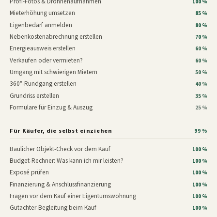
Profi-Fotos & Drohnenaufnahmen
100 %
Mieterhöhung umsetzen
85 %
Eigenbedarf anmelden
80 %
Nebenkostenabrechnung erstellen
70 %
Energieausweis erstellen
60 %
Verkaufen oder vermieten?
60 %
Umgang mit schwierigen Mietern
50 %
360°-Rundgang erstellen
40 %
Grundriss erstellen
35 %
Formulare für Einzug & Auszug
25 %
Für Käufer, die selbst einziehen
99 %
Baulicher Objekt-Check vor dem Kauf
100 %
Budget-Rechner: Was kann ich mir leisten?
100 %
Exposé prüfen
100 %
Finanzierung & Anschlussfinanzierung
100 %
Fragen vor dem Kauf einer Eigentumswohnung
100 %
Gutachter-Begleitung beim Kauf
100 %