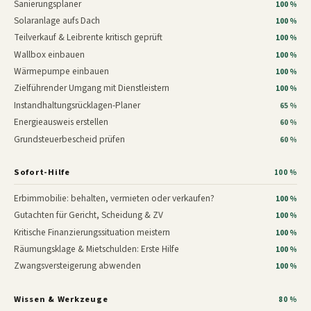
Sanierungsplaner
100 %
Solaranlage aufs Dach
100 %
Teilverkauf & Leibrente kritisch geprüft
100 %
Wallbox einbauen
100 %
Wärmepumpe einbauen
100 %
Zielführender Umgang mit Dienstleistern
100 %
Instandhaltungsrücklagen-Planer
65 %
Energieausweis erstellen
60 %
Grundsteuerbescheid prüfen
60 %
Sofort-Hilfe
100 %
Erbimmobilie: behalten, vermieten oder verkaufen?
100 %
Gutachten für Gericht, Scheidung & ZV
100 %
Kritische Finanzierungssituation meistern
100 %
Räumungsklage & Mietschulden: Erste Hilfe
100 %
Zwangsversteigerung abwenden
100 %
Wissen & Werkzeuge
80 %