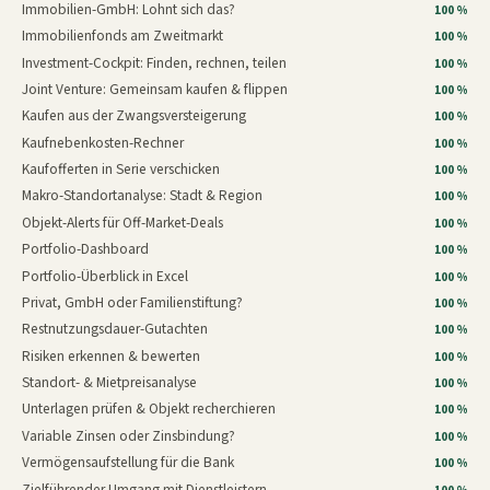
Immobilien-GmbH: Lohnt sich das?
100 %
Immobilienfonds am Zweitmarkt
100 %
Investment-Cockpit: Finden, rechnen, teilen
100 %
Joint Venture: Gemeinsam kaufen & flippen
100 %
Kaufen aus der Zwangsversteigerung
100 %
Kaufnebenkosten-Rechner
100 %
Kaufofferten in Serie verschicken
100 %
Makro-Standortanalyse: Stadt & Region
100 %
Objekt-Alerts für Off-Market-Deals
100 %
Portfolio-Dashboard
100 %
Portfolio-Überblick in Excel
100 %
Privat, GmbH oder Familienstiftung?
100 %
Restnutzungsdauer-Gutachten
100 %
Risiken erkennen & bewerten
100 %
Standort- & Mietpreisanalyse
100 %
Unterlagen prüfen & Objekt recherchieren
100 %
Variable Zinsen oder Zinsbindung?
100 %
Vermögensaufstellung für die Bank
100 %
Zielführender Umgang mit Dienstleistern