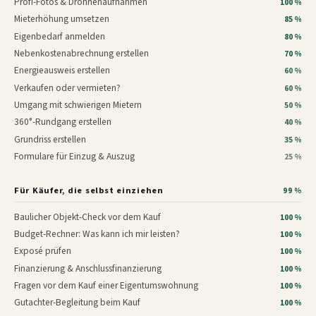
Profi-Fotos & Drohnenaufnahmen
100 %
Mieterhöhung umsetzen
85 %
Eigenbedarf anmelden
80 %
Nebenkostenabrechnung erstellen
70 %
Energieausweis erstellen
60 %
Verkaufen oder vermieten?
60 %
Umgang mit schwierigen Mietern
50 %
360°-Rundgang erstellen
40 %
Grundriss erstellen
35 %
Formulare für Einzug & Auszug
25 %
Für Käufer, die selbst einziehen
99 %
Baulicher Objekt-Check vor dem Kauf
100 %
Budget-Rechner: Was kann ich mir leisten?
100 %
Exposé prüfen
100 %
Finanzierung & Anschlussfinanzierung
100 %
Fragen vor dem Kauf einer Eigentumswohnung
100 %
Gutachter-Begleitung beim Kauf
100 %