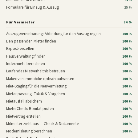
75 %
Formulare für Einzug & Auszug
25 %
Für Vermieter
84 %
Auszugsvereinbarung: Abfindung für den Auszug regeln
100 %
Den passenden Mieter finden
100 %
Exposé erstellen
100 %
Hausverwaltung finden
100 %
Indexmiete berechnen
100 %
Laufendes Mietverhältnis betreuen
100 %
Makeover: Immobilie optisch aufwerten
100 %
Miet-Staging für die Neuvermietung
100 %
Mietanpassung: Taktik & Vorgehen
100 %
Mietausfall absichern
100 %
MieterCheck: Bonität prüfen
100 %
Mietvertrag erstellen
100 %
Mitmieter zieht aus — Check & Dokumente
100 %
Modernisierung berechnen
100 %