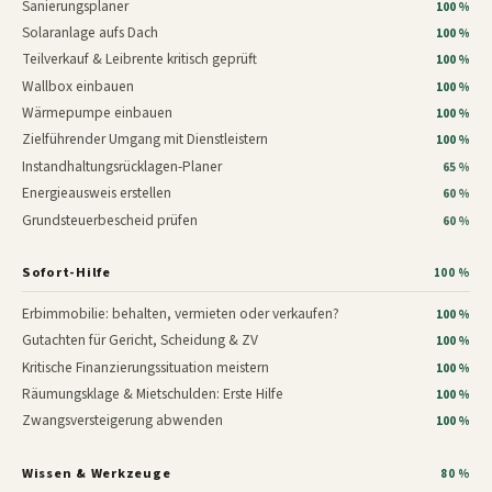
Sanierungsplaner
100 %
Solaranlage aufs Dach
100 %
Teilverkauf & Leibrente kritisch geprüft
100 %
Wallbox einbauen
100 %
Wärmepumpe einbauen
100 %
Zielführender Umgang mit Dienstleistern
100 %
Instandhaltungsrücklagen-Planer
65 %
Energieausweis erstellen
60 %
Grundsteuerbescheid prüfen
60 %
Sofort-Hilfe
100 %
Erbimmobilie: behalten, vermieten oder verkaufen?
100 %
Gutachten für Gericht, Scheidung & ZV
100 %
Kritische Finanzierungssituation meistern
100 %
Räumungsklage & Mietschulden: Erste Hilfe
100 %
Zwangsversteigerung abwenden
100 %
Wissen & Werkzeuge
80 %