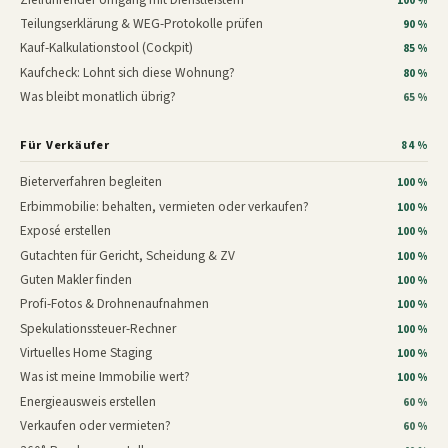
100 %
Teilungserklärung & WEG-Protokolle prüfen
90 %
Kauf-Kalkulationstool (Cockpit)
85 %
Kaufcheck: Lohnt sich diese Wohnung?
80 %
Was bleibt monatlich übrig?
65 %
Für Verkäufer
84 %
Bieterverfahren begleiten
100 %
Erbimmobilie: behalten, vermieten oder verkaufen?
100 %
Exposé erstellen
100 %
Gutachten für Gericht, Scheidung & ZV
100 %
Guten Makler finden
100 %
Profi-Fotos & Drohnenaufnahmen
100 %
Spekulationssteuer-Rechner
100 %
Virtuelles Home Staging
100 %
Was ist meine Immobilie wert?
100 %
Energieausweis erstellen
60 %
Verkaufen oder vermieten?
60 %