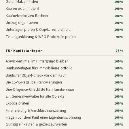
Guten Makler finden
100 %
Kaufen oder mieten?
100 %
Kaufnebenkosten-Rechner
100 %
Umzug organisieren
100 %
Unterlagen prüfen & Objekt recherchieren
100 %
Teilungserklärung & WEG-Protokolle prüfen
90 %
Für Kapitalanleger
98 %
Abwicklerfirma: im Hintergrund bleiben
100 %
Bankunterlagen fürs Immobilien-Portfolio
100 %
Baulicher Objekt-Check vor dem Kauf
100 %
Die 15-%-Regel bei Renovierungen
100 %
Due-Diligence-Checkliste Mehrfamilienhaus
100 %
Ein Generalverwalter für alle Objekte
100 %
Exposé prüfen
100 %
Finanzierung & Anschlussfinanzierung
100 %
Fragen vor dem Kauf einer Eigentumswohnung
100 %
Günstig einkaufen & gezielt aufwerten
100 %