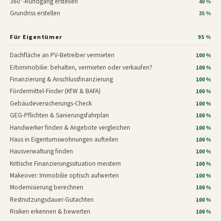
360°-Rundgang erstellen
40 %
Grundriss erstellen
35 %
Für Eigentümer
95 %
Dachfläche an PV-Betreiber vermieten
100 %
Erbimmobilie: behalten, vermieten oder verkaufen?
100 %
Finanzierung & Anschlussfinanzierung
100 %
Fördermittel-Finder (KfW & BAFA)
100 %
Gebäudeversicherungs-Check
100 %
GEG-Pflichten & Sanierungsfahrplan
100 %
Handwerker finden & Angebote vergleichen
100 %
Haus in Eigentumswohnungen aufteilen
100 %
Hausverwaltung finden
100 %
Kritische Finanzierungssituation meistern
100 %
Makeover: Immobilie optisch aufwerten
100 %
Modernisierung berechnen
100 %
Restnutzungsdauer-Gutachten
100 %
Risiken erkennen & bewerten
100 %