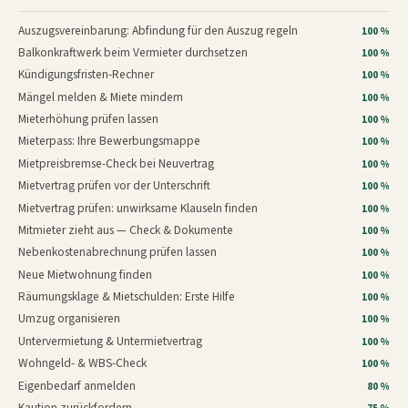
Auszugsvereinbarung: Abfindung für den Auszug regeln
100 %
Balkonkraftwerk beim Vermieter durchsetzen
100 %
Kündigungsfristen-Rechner
100 %
Mängel melden & Miete mindern
100 %
Mieterhöhung prüfen lassen
100 %
Mieterpass: Ihre Bewerbungsmappe
100 %
Mietpreisbremse-Check bei Neuvertrag
100 %
Mietvertrag prüfen vor der Unterschrift
100 %
Mietvertrag prüfen: unwirksame Klauseln finden
100 %
Mitmieter zieht aus — Check & Dokumente
100 %
Nebenkostenabrechnung prüfen lassen
100 %
Neue Mietwohnung finden
100 %
Räumungsklage & Mietschulden: Erste Hilfe
100 %
Umzug organisieren
100 %
Untervermietung & Untermietvertrag
100 %
Wohngeld- & WBS-Check
100 %
Eigenbedarf anmelden
80 %
Kaution zurückfordern