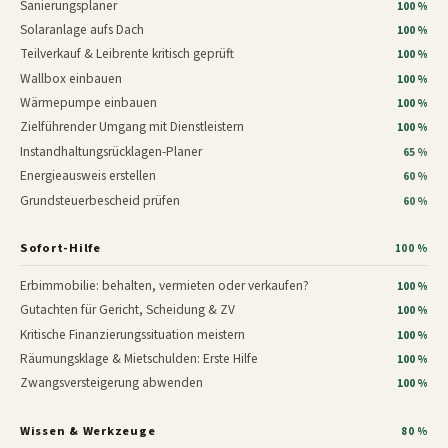
Sanierungsplaner
100 %
Solaranlage aufs Dach
100 %
Teilverkauf & Leibrente kritisch geprüft
100 %
Wallbox einbauen
100 %
Wärmepumpe einbauen
100 %
Zielführender Umgang mit Dienstleistern
100 %
Instandhaltungsrücklagen-Planer
65 %
Energieausweis erstellen
60 %
Grundsteuerbescheid prüfen
60 %
Sofort-Hilfe
100 %
Erbimmobilie: behalten, vermieten oder verkaufen?
100 %
Gutachten für Gericht, Scheidung & ZV
100 %
Kritische Finanzierungssituation meistern
100 %
Räumungsklage & Mietschulden: Erste Hilfe
100 %
Zwangsversteigerung abwenden
100 %
Wissen & Werkzeuge
80 %