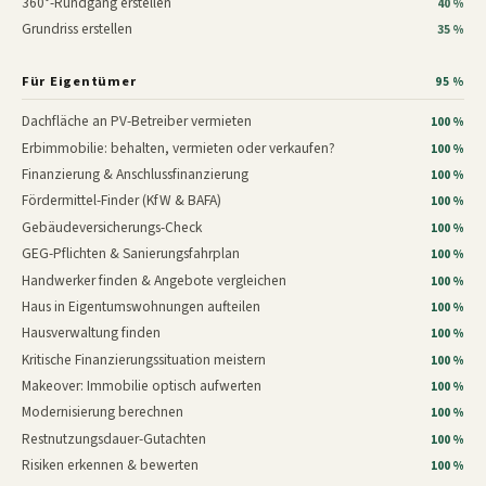
360°-Rundgang erstellen
40 %
Grundriss erstellen
35 %
Für Eigentümer
95 %
Dachfläche an PV-Betreiber vermieten
100 %
Erbimmobilie: behalten, vermieten oder verkaufen?
100 %
Finanzierung & Anschlussfinanzierung
100 %
Fördermittel-Finder (KfW & BAFA)
100 %
Gebäudeversicherungs-Check
100 %
GEG-Pflichten & Sanierungsfahrplan
100 %
Handwerker finden & Angebote vergleichen
100 %
Haus in Eigentumswohnungen aufteilen
100 %
Hausverwaltung finden
100 %
Kritische Finanzierungssituation meistern
100 %
Makeover: Immobilie optisch aufwerten
100 %
Modernisierung berechnen
100 %
Restnutzungsdauer-Gutachten
100 %
Risiken erkennen & bewerten
100 %