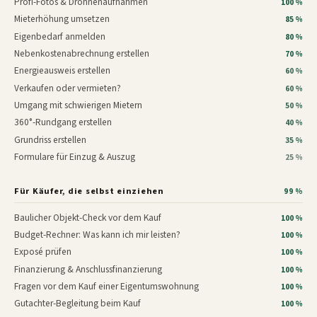
Profi-Fotos & Drohnenaufnahmen
100 %
Mieterhöhung umsetzen
85 %
Eigenbedarf anmelden
80 %
Nebenkostenabrechnung erstellen
70 %
Energieausweis erstellen
60 %
Verkaufen oder vermieten?
60 %
Umgang mit schwierigen Mietern
50 %
360°-Rundgang erstellen
40 %
Grundriss erstellen
35 %
Formulare für Einzug & Auszug
25 %
Für Käufer, die selbst einziehen
99 %
Baulicher Objekt-Check vor dem Kauf
100 %
Budget-Rechner: Was kann ich mir leisten?
100 %
Exposé prüfen
100 %
Finanzierung & Anschlussfinanzierung
100 %
Fragen vor dem Kauf einer Eigentumswohnung
100 %
Gutachter-Begleitung beim Kauf
100 %