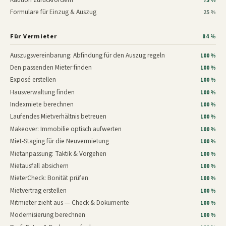
75 %
Formulare für Einzug & Auszug
25 %
Für Vermieter
84 %
Auszugsvereinbarung: Abfindung für den Auszug regeln
100 %
Den passenden Mieter finden
100 %
Exposé erstellen
100 %
Hausverwaltung finden
100 %
Indexmiete berechnen
100 %
Laufendes Mietverhältnis betreuen
100 %
Makeover: Immobilie optisch aufwerten
100 %
Miet-Staging für die Neuvermietung
100 %
Mietanpassung: Taktik & Vorgehen
100 %
Mietausfall absichern
100 %
MieterCheck: Bonität prüfen
100 %
Mietvertrag erstellen
100 %
Mitmieter zieht aus — Check & Dokumente
100 %
Modernisierung berechnen
100 %