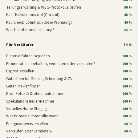
100 %
Teilungserklärung & WEG-Protokolle prüfen
90 %
Kauf-Kalkulationstool (Cockpit)
85 %
Kaufcheck: Lohnt sich diese Wohnung?
80 %
Was bleibt monatlich übrig?
65 %
Für Verkäufer
84 %
Bieterverfahren begleiten
100 %
Erbimmobilie: behalten, vermieten oder verkaufen?
100 %
Exposé erstellen
100 %
Gutachten für Gericht, Scheidung & ZV
100 %
Guten Makler finden
100 %
Profi-Fotos & Drohnenaufnahmen
100 %
Spekulationssteuer-Rechner
100 %
Virtuelles Home Staging
100 %
Was ist meine Immobilie wert?
100 %
Energieausweis erstellen
60 %
Verkaufen oder vermieten?
60 %