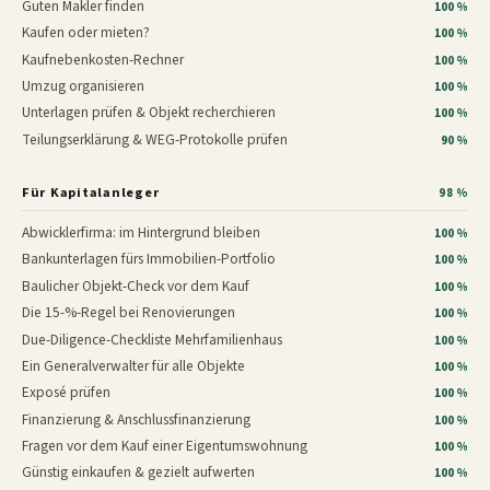
Guten Makler finden
100 %
Kaufen oder mieten?
100 %
Kaufnebenkosten-Rechner
100 %
Umzug organisieren
100 %
Unterlagen prüfen & Objekt recherchieren
100 %
Teilungserklärung & WEG-Protokolle prüfen
90 %
Für Kapitalanleger
98 %
Abwicklerfirma: im Hintergrund bleiben
100 %
Bankunterlagen fürs Immobilien-Portfolio
100 %
Baulicher Objekt-Check vor dem Kauf
100 %
Die 15-%-Regel bei Renovierungen
100 %
Due-Diligence-Checkliste Mehrfamilienhaus
100 %
Ein Generalverwalter für alle Objekte
100 %
Exposé prüfen
100 %
Finanzierung & Anschlussfinanzierung
100 %
Fragen vor dem Kauf einer Eigentumswohnung
100 %
Günstig einkaufen & gezielt aufwerten
100 %