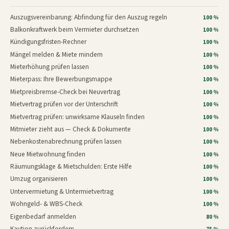
Auszugsvereinbarung: Abfindung für den Auszug regeln
100 %
Balkonkraftwerk beim Vermieter durchsetzen
100 %
Kündigungsfristen-Rechner
100 %
Mängel melden & Miete mindern
100 %
Mieterhöhung prüfen lassen
100 %
Mieterpass: Ihre Bewerbungsmappe
100 %
Mietpreisbremse-Check bei Neuvertrag
100 %
Mietvertrag prüfen vor der Unterschrift
100 %
Mietvertrag prüfen: unwirksame Klauseln finden
100 %
Mitmieter zieht aus — Check & Dokumente
100 %
Nebenkostenabrechnung prüfen lassen
100 %
Neue Mietwohnung finden
100 %
Räumungsklage & Mietschulden: Erste Hilfe
100 %
Umzug organisieren
100 %
Untervermietung & Untermietvertrag
100 %
Wohngeld- & WBS-Check
100 %
Eigenbedarf anmelden
80 %
Kaution zurückfordern