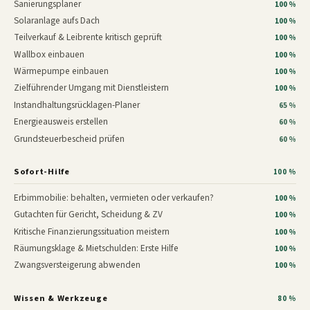
Sanierungsplaner
100 %
Solaranlage aufs Dach
100 %
Teilverkauf & Leibrente kritisch geprüft
100 %
Wallbox einbauen
100 %
Wärmepumpe einbauen
100 %
Zielführender Umgang mit Dienstleistern
100 %
Instandhaltungsrücklagen-Planer
65 %
Energieausweis erstellen
60 %
Grundsteuerbescheid prüfen
60 %
Sofort-Hilfe
100 %
Erbimmobilie: behalten, vermieten oder verkaufen?
100 %
Gutachten für Gericht, Scheidung & ZV
100 %
Kritische Finanzierungssituation meistern
100 %
Räumungsklage & Mietschulden: Erste Hilfe
100 %
Zwangsversteigerung abwenden
100 %
Wissen & Werkzeuge
80 %