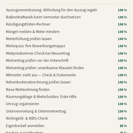
Auszugsvereinbarung: Abfindung für den Auszug regeln
100 %
Balkonkraftwerk beim Vermieter durchsetzen
100 %
Kündigungsfristen-Rechner
100 %
Mängel melden & Miete mindern
100 %
Mieterhöhung prüfen lassen
100 %
Mieterpass: Ihre Bewerbungsmappe
100 %
Mietpreisbremse-Check bei Neuvertrag
100 %
Mietvertrag prüfen vor der Unterschrift
100 %
Mietvertrag prüfen: unwirksame Klauseln finden
100 %
Mitmieter zieht aus — Check & Dokumente
100 %
Nebenkostenabrechnung prüfen lassen
100 %
Neue Mietwohnung finden
100 %
Räumungsklage & Mietschulden: Erste Hilfe
100 %
Umzug organisieren
100 %
Untervermietung & Untermietvertrag
100 %
Wohngeld- & WBS-Check
100 %
Eigenbedarf anmelden
80 %
Kaution zurückfordern