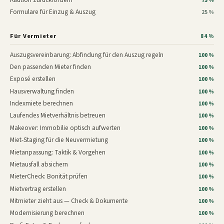
75 %
Formulare für Einzug & Auszug
25 %
Für Vermieter
84 %
Auszugsvereinbarung: Abfindung für den Auszug regeln
100 %
Den passenden Mieter finden
100 %
Exposé erstellen
100 %
Hausverwaltung finden
100 %
Indexmiete berechnen
100 %
Laufendes Mietverhältnis betreuen
100 %
Makeover: Immobilie optisch aufwerten
100 %
Miet-Staging für die Neuvermietung
100 %
Mietanpassung: Taktik & Vorgehen
100 %
Mietausfall absichern
100 %
MieterCheck: Bonität prüfen
100 %
Mietvertrag erstellen
100 %
Mitmieter zieht aus — Check & Dokumente
100 %
Modernisierung berechnen
100 %