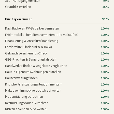
360°-Rundgang erstellen
40 %
Grundriss erstellen
35 %
Für Eigentümer
95 %
Dachfläche an PV-Betreiber vermieten
100 %
Erbimmobilie: behalten, vermieten oder verkaufen?
100 %
Finanzierung & Anschlussfinanzierung
100 %
Fördermittel-Finder (KfW & BAFA)
100 %
Gebäudeversicherungs-Check
100 %
GEG-Pflichten & Sanierungsfahrplan
100 %
Handwerker finden & Angebote vergleichen
100 %
Haus in Eigentumswohnungen aufteilen
100 %
Hausverwaltung finden
100 %
Kritische Finanzierungssituation meistern
100 %
Makeover: Immobilie optisch aufwerten
100 %
Modernisierung berechnen
100 %
Restnutzungsdauer-Gutachten
100 %
Risiken erkennen & bewerten
100 %