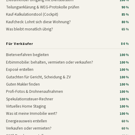
100 %
Teilungserklärung & WEG-Protokolle prüfen
90 %
Kauf-Kalkulationstool (Cockpit)
85 %
Kaufcheck: Lohnt sich diese Wohnung?
80 %
Was bleibt monatlich übrig?
65 %
Für Verkäufer
84 %
Bieterverfahren begleiten
100 %
Erbimmobilie: behalten, vermieten oder verkaufen?
100 %
Exposé erstellen
100 %
Gutachten für Gericht, Scheidung & ZV
100 %
Guten Makler finden
100 %
Profi-Fotos & Drohnenaufnahmen
100 %
Spekulationssteuer-Rechner
100 %
Virtuelles Home Staging
100 %
Was ist meine Immobilie wert?
100 %
Energieausweis erstellen
60 %
Verkaufen oder vermieten?
60 %