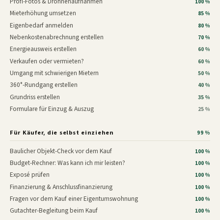
Profi-Fotos & Drohnenaufnahmen
100 %
Mieterhöhung umsetzen
85 %
Eigenbedarf anmelden
80 %
Nebenkostenabrechnung erstellen
70 %
Energieausweis erstellen
60 %
Verkaufen oder vermieten?
60 %
Umgang mit schwierigen Mietern
50 %
360°-Rundgang erstellen
40 %
Grundriss erstellen
35 %
Formulare für Einzug & Auszug
25 %
Für Käufer, die selbst einziehen
99 %
Baulicher Objekt-Check vor dem Kauf
100 %
Budget-Rechner: Was kann ich mir leisten?
100 %
Exposé prüfen
100 %
Finanzierung & Anschlussfinanzierung
100 %
Fragen vor dem Kauf einer Eigentumswohnung
100 %
Gutachter-Begleitung beim Kauf
100 %