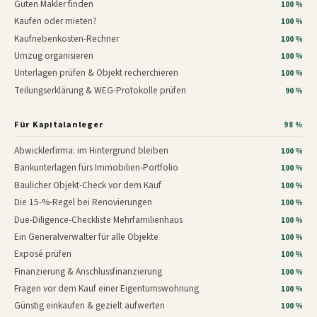
Guten Makler finden
100 %
Kaufen oder mieten?
100 %
Kaufnebenkosten-Rechner
100 %
Umzug organisieren
100 %
Unterlagen prüfen & Objekt recherchieren
100 %
Teilungserklärung & WEG-Protokolle prüfen
90 %
Für Kapitalanleger
98 %
Abwicklerfirma: im Hintergrund bleiben
100 %
Bankunterlagen fürs Immobilien-Portfolio
100 %
Baulicher Objekt-Check vor dem Kauf
100 %
Die 15-%-Regel bei Renovierungen
100 %
Due-Diligence-Checkliste Mehrfamilienhaus
100 %
Ein Generalverwalter für alle Objekte
100 %
Exposé prüfen
100 %
Finanzierung & Anschlussfinanzierung
100 %
Fragen vor dem Kauf einer Eigentumswohnung
100 %
Günstig einkaufen & gezielt aufwerten
100 %