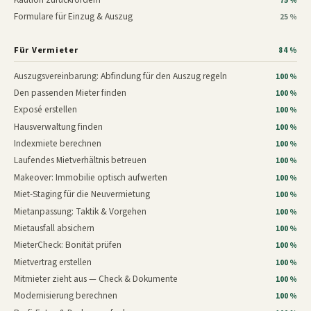
75 %
Formulare für Einzug & Auszug
25 %
Für Vermieter
84 %
Auszugsvereinbarung: Abfindung für den Auszug regeln
100 %
Den passenden Mieter finden
100 %
Exposé erstellen
100 %
Hausverwaltung finden
100 %
Indexmiete berechnen
100 %
Laufendes Mietverhältnis betreuen
100 %
Makeover: Immobilie optisch aufwerten
100 %
Miet-Staging für die Neuvermietung
100 %
Mietanpassung: Taktik & Vorgehen
100 %
Mietausfall absichern
100 %
MieterCheck: Bonität prüfen
100 %
Mietvertrag erstellen
100 %
Mitmieter zieht aus — Check & Dokumente
100 %
Modernisierung berechnen
100 %