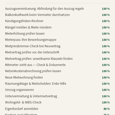
Auszugsvereinbarung: Abfindung für den Auszug regeln
100 %
Balkonkraftwerk beim Vermieter durchsetzen
100 %
Kündigungsfristen-Rechner
100 %
Mängel melden & Miete mindern
100 %
Mieterhöhung prüfen lassen
100 %
Mieterpass: Ihre Bewerbungsmappe
100 %
Mietpreisbremse-Check bei Neuvertrag
100 %
Mietvertrag prüfen vor der Unterschrift
100 %
Mietvertrag prüfen: unwirksame Klauseln finden
100 %
Mitmieter zieht aus — Check & Dokumente
100 %
Nebenkostenabrechnung prüfen lassen
100 %
Neue Mietwohnung finden
100 %
Räumungsklage & Mietschulden: Erste Hilfe
100 %
Umzug organisieren
100 %
Untervermietung & Untermietvertrag
100 %
Wohngeld- & WBS-Check
100 %
Eigenbedarf anmelden
80 %
Kaution zurückfordern