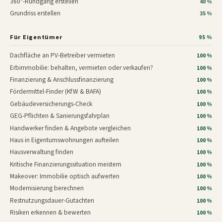
360°-Rundgang erstellen
40 %
Grundriss erstellen
35 %
Für Eigentümer
95 %
Dachfläche an PV-Betreiber vermieten
100 %
Erbimmobilie: behalten, vermieten oder verkaufen?
100 %
Finanzierung & Anschlussfinanzierung
100 %
Fördermittel-Finder (KfW & BAFA)
100 %
Gebäudeversicherungs-Check
100 %
GEG-Pflichten & Sanierungsfahrplan
100 %
Handwerker finden & Angebote vergleichen
100 %
Haus in Eigentumswohnungen aufteilen
100 %
Hausverwaltung finden
100 %
Kritische Finanzierungssituation meistern
100 %
Makeover: Immobilie optisch aufwerten
100 %
Modernisierung berechnen
100 %
Restnutzungsdauer-Gutachten
100 %
Risiken erkennen & bewerten
100 %