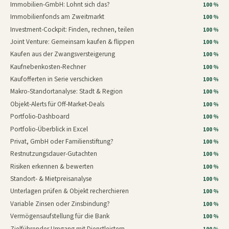
Immobilien-GmbH: Lohnt sich das?
100 %
Immobilienfonds am Zweitmarkt
100 %
Investment-Cockpit: Finden, rechnen, teilen
100 %
Joint Venture: Gemeinsam kaufen & flippen
100 %
Kaufen aus der Zwangsversteigerung
100 %
Kaufnebenkosten-Rechner
100 %
Kaufofferten in Serie verschicken
100 %
Makro-Standortanalyse: Stadt & Region
100 %
Objekt-Alerts für Off-Market-Deals
100 %
Portfolio-Dashboard
100 %
Portfolio-Überblick in Excel
100 %
Privat, GmbH oder Familienstiftung?
100 %
Restnutzungsdauer-Gutachten
100 %
Risiken erkennen & bewerten
100 %
Standort- & Mietpreisanalyse
100 %
Unterlagen prüfen & Objekt recherchieren
100 %
Variable Zinsen oder Zinsbindung?
100 %
Vermögensaufstellung für die Bank
100 %
Zielführender Umgang mit Dienstleistern