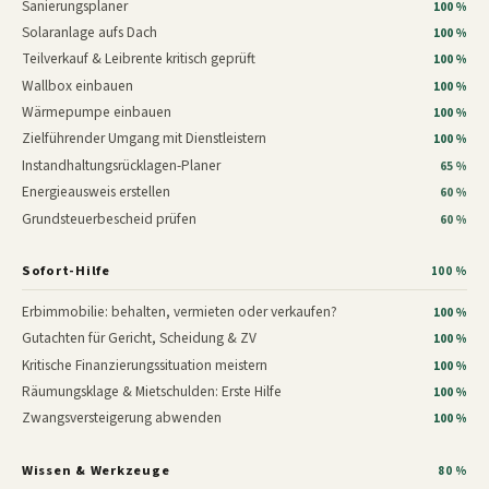
Sanierungsplaner
100 %
Solaranlage aufs Dach
100 %
Teilverkauf & Leibrente kritisch geprüft
100 %
Wallbox einbauen
100 %
Wärmepumpe einbauen
100 %
Zielführender Umgang mit Dienstleistern
100 %
Instandhaltungsrücklagen-Planer
65 %
Energieausweis erstellen
60 %
Grundsteuerbescheid prüfen
60 %
Sofort-Hilfe
100 %
Erbimmobilie: behalten, vermieten oder verkaufen?
100 %
Gutachten für Gericht, Scheidung & ZV
100 %
Kritische Finanzierungssituation meistern
100 %
Räumungsklage & Mietschulden: Erste Hilfe
100 %
Zwangsversteigerung abwenden
100 %
Wissen & Werkzeuge
80 %