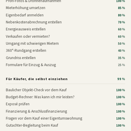
Profi-Fotos & Drohnenaufnahmen
100 %
Mieterhöhung umsetzen
85 %
Eigenbedarf anmelden
80 %
Nebenkostenabrechnung erstellen
70 %
Energieausweis erstellen
60 %
Verkaufen oder vermieten?
60 %
Umgang mit schwierigen Mietern
50 %
360°-Rundgang erstellen
40 %
Grundriss erstellen
35 %
Formulare für Einzug & Auszug
25 %
Für Käufer, die selbst einziehen
99 %
Baulicher Objekt-Check vor dem Kauf
100 %
Budget-Rechner: Was kann ich mir leisten?
100 %
Exposé prüfen
100 %
Finanzierung & Anschlussfinanzierung
100 %
Fragen vor dem Kauf einer Eigentumswohnung
100 %
Gutachter-Begleitung beim Kauf
100 %