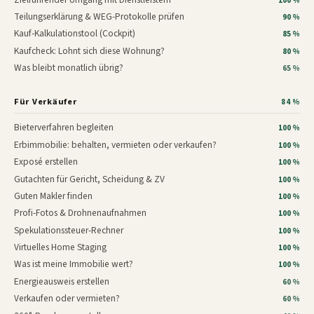
100 %
Teilungserklärung & WEG-Protokolle prüfen
90 %
Kauf-Kalkulationstool (Cockpit)
85 %
Kaufcheck: Lohnt sich diese Wohnung?
80 %
Was bleibt monatlich übrig?
65 %
Für Verkäufer
84 %
Bieterverfahren begleiten
100 %
Erbimmobilie: behalten, vermieten oder verkaufen?
100 %
Exposé erstellen
100 %
Gutachten für Gericht, Scheidung & ZV
100 %
Guten Makler finden
100 %
Profi-Fotos & Drohnenaufnahmen
100 %
Spekulationssteuer-Rechner
100 %
Virtuelles Home Staging
100 %
Was ist meine Immobilie wert?
100 %
Energieausweis erstellen
60 %
Verkaufen oder vermieten?
60 %