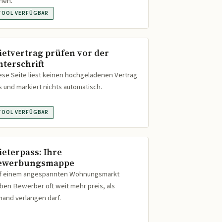
hen.
TOOL VERFÜGBAR
ietvertrag prüfen vor der
nterschrift
ese Seite liest keinen hochgeladenen Vertrag
s und markiert nichts automatisch.
TOOL VERFÜGBAR
ieterpass: Ihre
ewerbungsmappe
f einem angespannten Wohnungsmarkt
ben Bewerber oft weit mehr preis, als
mand verlangen darf.