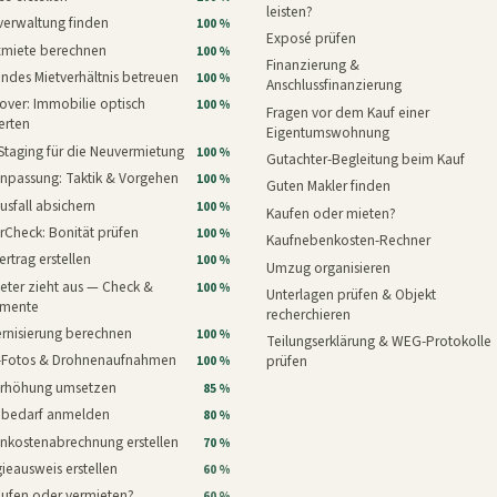
leisten?
verwaltung finden
100 %
Exposé prüfen
xmiete berechnen
100 %
Finanzierung &
ndes Mietverhältnis betreuen
100 %
Anschlussfinanzierung
ver: Immobilie optisch
100 %
Fragen vor dem Kauf einer
erten
Eigentumswohnung
Staging für die Neuvermietung
100 %
Gutachter-Begleitung beim Kauf
npassung: Taktik & Vorgehen
100 %
Guten Makler finden
usfall absichern
100 %
Kaufen oder mieten?
rCheck: Bonität prüfen
100 %
Kaufnebenkosten-Rechner
ertrag erstellen
100 %
Umzug organisieren
eter zieht aus — Check &
100 %
Unterlagen prüfen & Objekt
mente
recherchieren
rnisierung berechnen
100 %
Teilungserklärung & WEG-Protokolle
i-Fotos & Drohnenaufnahmen
prüfen
100 %
erhöhung umsetzen
85 %
nbedarf anmelden
80 %
nkostenabrechnung erstellen
70 %
ieausweis erstellen
60 %
aufen oder vermieten?
60 %