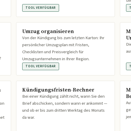
se
TOOL VERFÜGBAR
Umzug organisieren
M
U
Von der Kündigung bis zum letzten Karton: Ihr
Di
persönlicher Umzugsplan mit Fristen,
au
Checklisten und Preisvergleich für
?
Umzugsunternehmen in Ihrer Region.
TOOL VERFÜGBAR
n
Kündigungsfristen-Rechner
M
B
Bei einer Kündigung zählt nicht, wann Sie den
Au
ion
Brief abschicken, sondern wann er ankommt —
ge
und ob er bis zum dritten Werktag des Monats
je
net
da war.