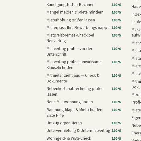
Kündigungsfristen-Rechner
100 %
Haus
Mängel melden & Miete mindern
100 %
Inde
Mieterhöhung prüfen lassen
100 %
Laufe
Mieterpass: Ihre Bewerbungsmappe
100 %
Makeo
Mietpreisbremse-Check bei
aufw
100 %
Neuvertrag
Miet-
Mietvertrag prüfen vor der
100 %
Mieta
Unterschrift
Mieta
Mietvertrag prüfen: unwirksame
100 %
Miete
Klauseln finden
Mietv
Mitmieter zieht aus — Check &
100 %
Dokumente
Mitmi
Doku
Nebenkostenabrechnung prüfen
100 %
lassen
Mode
Neue Mietwohnung finden
Prof
100 %
Räumungsklage & Mietschulden:
Miet
100 %
Erste Hilfe
Eige
Umzug organisieren
100 %
Nebe
Untervermietung & Untermietvertrag
100 %
Energ
Wohngeld- & WBS-Check
100 %
Verk