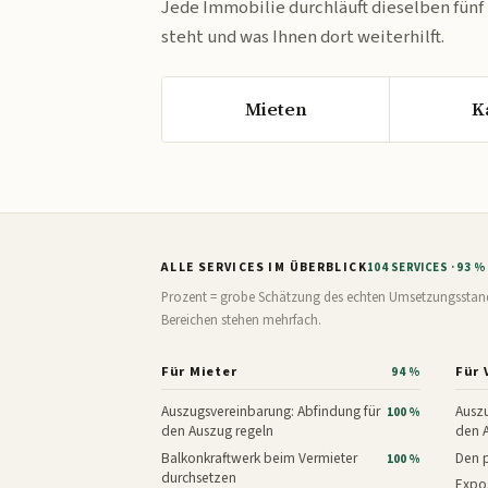
Jede Immobilie durchläuft dieselben fünf
steht und was Ihnen dort weiterhilft.
Mieten
K
ALLE SERVICES IM ÜBERBLICK
104 SERVICES · 93 
Prozent = grobe Schätzung des echten Umsetzungsstands: 
Bereichen stehen mehrfach.
Für Mieter
Für 
94 %
Auszugsvereinbarung: Abfindung für
Auszu
100 %
den Auszug regeln
den 
Balkonkraftwerk beim Vermieter
Den p
100 %
durchsetzen
Expos