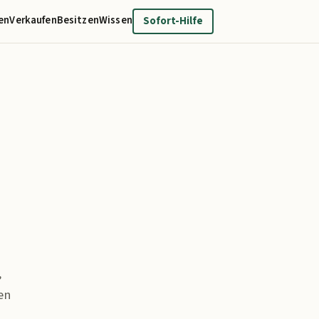
en
Verkaufen
Besitzen
Wissen
Sofort-Hilfe
,
en