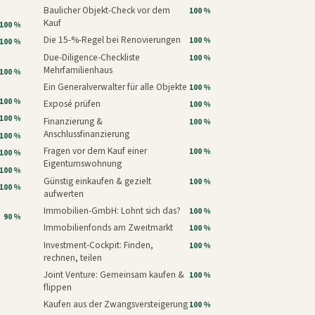
Baulicher Objekt-Check vor dem
100 %
Kauf
100 %
Die 15-%-Regel bei Renovierungen
100 %
100 %
Due-Diligence-Checkliste
100 %
Mehrfamilienhaus
100 %
Ein Generalverwalter für alle Objekte
100 %
100 %
Exposé prüfen
100 %
100 %
Finanzierung &
100 %
Anschlussfinanzierung
100 %
Fragen vor dem Kauf einer
100 %
100 %
Eigentumswohnung
100 %
Günstig einkaufen & gezielt
100 %
100 %
aufwerten
Immobilien-GmbH: Lohnt sich das?
100 %
90 %
Immobilienfonds am Zweitmarkt
100 %
Investment-Cockpit: Finden,
100 %
rechnen, teilen
Joint Venture: Gemeinsam kaufen &
100 %
flippen
Kaufen aus der Zwangsversteigerung
100 %