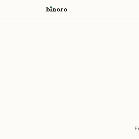
b
ı
noro
binoro
E