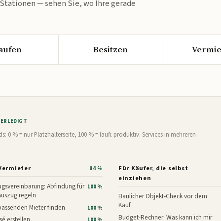
 Stationen — sehen Sie, wo Ihre gerade
aufen
Besitzen
Vermie
% ERLEDIGT
0 % = nur Platzhalterseite, 100 % = läuft produktiv. Services in mehreren
Vermieter
Für Käufer, die selbst
84 %
einziehen
gsvereinbarung: Abfindung für
100 %
Auszug regeln
Baulicher Objekt-Check vor dem
Kauf
assenden Mieter finden
100 %
Budget-Rechner: Was kann ich mir
é erstellen
100 %