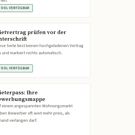
hen.
TOOL VERFÜGBAR
ietvertrag prüfen vor der
nterschrift
ese Seite liest keinen hochgeladenen Vertrag
s und markiert nichts automatisch.
TOOL VERFÜGBAR
ieterpass: Ihre
ewerbungsmappe
f einem angespannten Wohnungsmarkt
ben Bewerber oft weit mehr preis, als
mand verlangen darf.