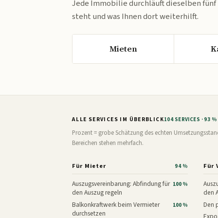
Jede Immobilie durchläuft dieselben fünf
steht und was Ihnen dort weiterhilft.
Mieten
K
ALLE SERVICES IM ÜBERBLICK
104 SERVICES · 93 
Prozent = grobe Schätzung des echten Umsetzungsstands: 
Bereichen stehen mehrfach.
Für Mieter
Für 
94 %
Auszugsvereinbarung: Abfindung für
Auszu
100 %
den Auszug regeln
den 
Balkonkraftwerk beim Vermieter
Den p
100 %
durchsetzen
Expos