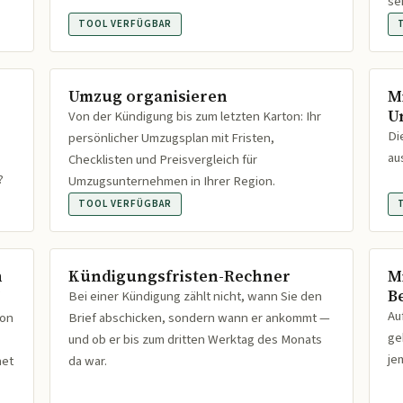
se
TOOL VERFÜGBAR
Umzug organisieren
M
U
Von der Kündigung bis zum letzten Karton: Ihr
Di
persönlicher Umzugsplan mit Fristen,
au
Checklisten und Preisvergleich für
?
Umzugsunternehmen in Ihrer Region.
TOOL VERFÜGBAR
n
Kündigungsfristen-Rechner
M
B
Bei einer Kündigung zählt nicht, wann Sie den
Au
ion
Brief abschicken, sondern wann er ankommt —
ge
und ob er bis zum dritten Werktag des Monats
je
net
da war.