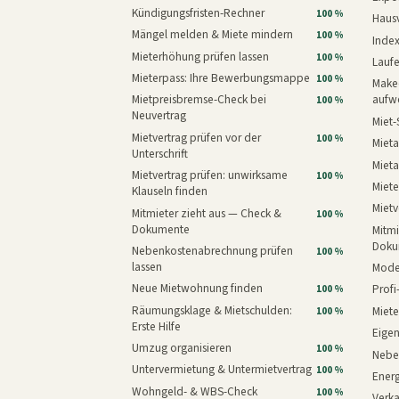
Kündigungsfristen-Rechner
100 %
Haus
Mängel melden & Miete mindern
100 %
Inde
Mieterhöhung prüfen lassen
100 %
Laufe
Mieterpass: Ihre Bewerbungsmappe
100 %
Makeo
Mietpreisbremse-Check bei
aufw
100 %
Neuvertrag
Miet-
Mietvertrag prüfen vor der
100 %
Mieta
Unterschrift
Mieta
Mietvertrag prüfen: unwirksame
100 %
Miete
Klauseln finden
Mietv
Mitmieter zieht aus — Check &
100 %
Dokumente
Mitmi
Doku
Nebenkostenabrechnung prüfen
100 %
lassen
Mode
Neue Mietwohnung finden
Prof
100 %
Räumungsklage & Mietschulden:
Miet
100 %
Erste Hilfe
Eige
Umzug organisieren
100 %
Nebe
Untervermietung & Untermietvertrag
100 %
Energ
Wohngeld- & WBS-Check
100 %
Verk