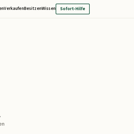
en
Verkaufen
Besitzen
Wissen
Sofort-Hilfe
,
en