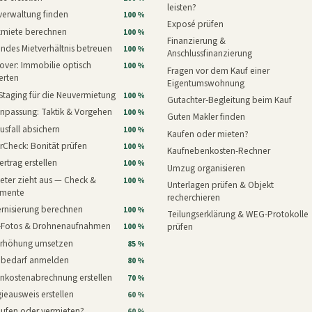
leisten?
verwaltung finden
100 %
Exposé prüfen
xmiete berechnen
100 %
Finanzierung &
ndes Mietverhältnis betreuen
100 %
Anschlussfinanzierung
ver: Immobilie optisch
100 %
Fragen vor dem Kauf einer
erten
Eigentumswohnung
Staging für die Neuvermietung
100 %
Gutachter-Begleitung beim Kauf
npassung: Taktik & Vorgehen
100 %
Guten Makler finden
usfall absichern
100 %
Kaufen oder mieten?
rCheck: Bonität prüfen
100 %
Kaufnebenkosten-Rechner
ertrag erstellen
100 %
Umzug organisieren
eter zieht aus — Check &
100 %
Unterlagen prüfen & Objekt
mente
recherchieren
rnisierung berechnen
100 %
Teilungserklärung & WEG-Protokolle
i-Fotos & Drohnenaufnahmen
prüfen
100 %
erhöhung umsetzen
85 %
nbedarf anmelden
80 %
nkostenabrechnung erstellen
70 %
ieausweis erstellen
60 %
aufen oder vermieten?
60 %