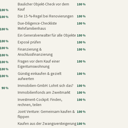
Baulicher Objekt-Check vor dem
100 %
Kauf
100 %
Die 15-%-Regel bei Renovierungen
100 %
100 %
Due-Diligence-Checkliste
100 %
Mehrfamilienhaus
100 %
Ein Generalverwalter für alle Objekte
100 %
100 %
Exposé prüfen
100 %
100 %
Finanzierung &
100 %
Anschlussfinanzierung
100 %
Fragen vor dem Kauf einer
100 %
100 %
Eigentumswohnung
100 %
Günstig einkaufen & gezielt
100 %
100 %
aufwerten
Immobilien-GmbH: Lohnt sich das?
100 %
90 %
Immobilienfonds am Zweitmarkt
100 %
Investment-Cockpit: Finden,
100 %
rechnen, teilen
Joint Venture: Gemeinsam kaufen &
100 %
flippen
Kaufen aus der Zwangsversteigerung
100 %