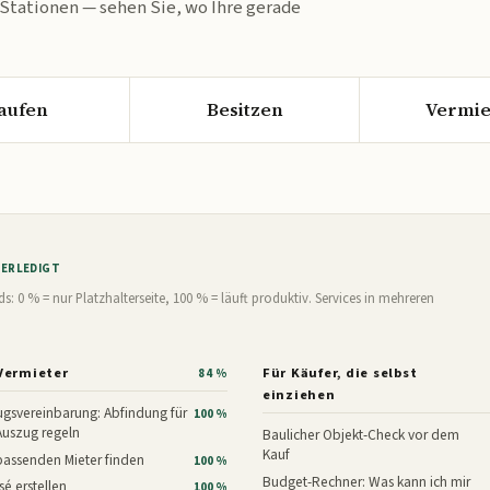
 Stationen — sehen Sie, wo Ihre gerade
aufen
Besitzen
Vermie
% ERLEDIGT
0 % = nur Platzhalterseite, 100 % = läuft produktiv. Services in mehreren
Vermieter
Für Käufer, die selbst
84 %
einziehen
gsvereinbarung: Abfindung für
100 %
Auszug regeln
Baulicher Objekt-Check vor dem
Kauf
assenden Mieter finden
100 %
Budget-Rechner: Was kann ich mir
é erstellen
100 %