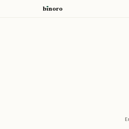
b
ı
noro
binoro
E