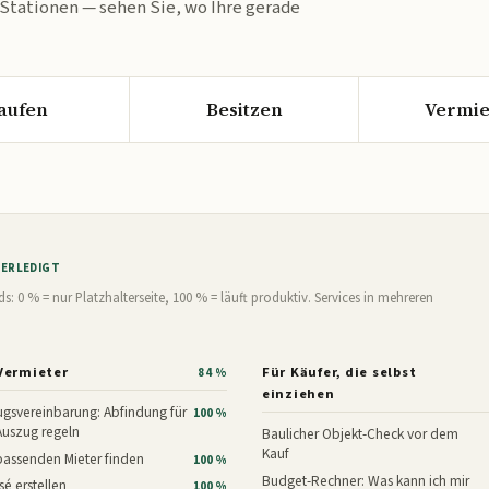
 Stationen — sehen Sie, wo Ihre gerade
aufen
Besitzen
Vermie
% ERLEDIGT
0 % = nur Platzhalterseite, 100 % = läuft produktiv. Services in mehreren
Vermieter
Für Käufer, die selbst
84 %
einziehen
gsvereinbarung: Abfindung für
100 %
Auszug regeln
Baulicher Objekt-Check vor dem
Kauf
assenden Mieter finden
100 %
Budget-Rechner: Was kann ich mir
é erstellen
100 %