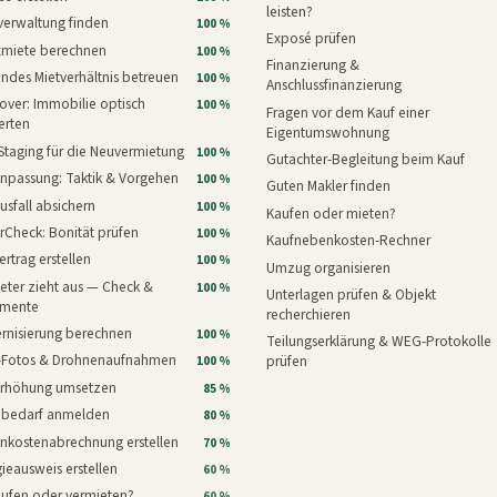
leisten?
verwaltung finden
100 %
Exposé prüfen
xmiete berechnen
100 %
Finanzierung &
ndes Mietverhältnis betreuen
100 %
Anschlussfinanzierung
ver: Immobilie optisch
100 %
Fragen vor dem Kauf einer
erten
Eigentumswohnung
Staging für die Neuvermietung
100 %
Gutachter-Begleitung beim Kauf
npassung: Taktik & Vorgehen
100 %
Guten Makler finden
usfall absichern
100 %
Kaufen oder mieten?
rCheck: Bonität prüfen
100 %
Kaufnebenkosten-Rechner
ertrag erstellen
100 %
Umzug organisieren
eter zieht aus — Check &
100 %
Unterlagen prüfen & Objekt
mente
recherchieren
rnisierung berechnen
100 %
Teilungserklärung & WEG-Protokolle
i-Fotos & Drohnenaufnahmen
prüfen
100 %
erhöhung umsetzen
85 %
nbedarf anmelden
80 %
nkostenabrechnung erstellen
70 %
ieausweis erstellen
60 %
aufen oder vermieten?
60 %