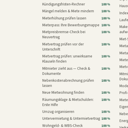
Kündigungsfristen-Rechner
100 %
Haus
Mängel melden & Miete mindern
100 %
Inde
Mieterhöhung prüfen lassen
100 %
Laufe
Mieterpass: Ihre Bewerbungsmappe
100 %
Makeo
Mietpreisbremse-Check bei
aufw
100 %
Neuvertrag
Miet-
Mietvertrag prüfen vor der
100 %
Mieta
Unterschrift
Mieta
Mietvertrag prüfen: unwirksame
100 %
Miete
Klauseln finden
Mietv
Mitmieter zieht aus — Check &
100 %
Dokumente
Mitmi
Doku
Nebenkostenabrechnung prüfen
100 %
lassen
Mode
Neue Mietwohnung finden
Prof
100 %
Räumungsklage & Mietschulden:
Miet
100 %
Erste Hilfe
Eige
Umzug organisieren
100 %
Nebe
Untervermietung & Untermietvertrag
100 %
Energ
Wohngeld- & WBS-Check
100 %
Verk