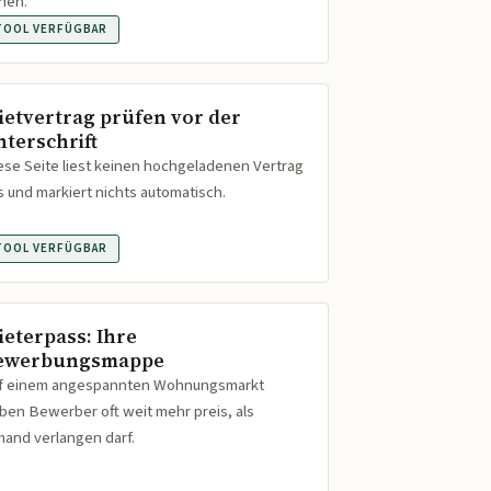
hen.
TOOL VERFÜGBAR
ietvertrag prüfen vor der
nterschrift
ese Seite liest keinen hochgeladenen Vertrag
s und markiert nichts automatisch.
TOOL VERFÜGBAR
ieterpass: Ihre
ewerbungsmappe
f einem angespannten Wohnungsmarkt
ben Bewerber oft weit mehr preis, als
mand verlangen darf.