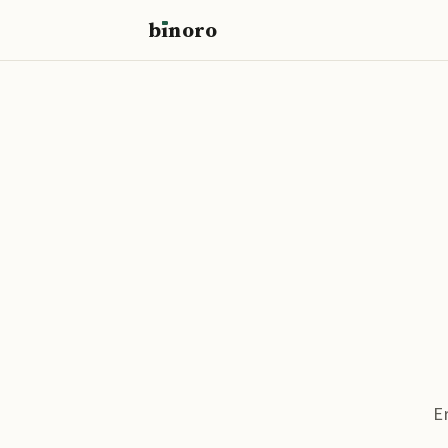
b
ı
noro
binoro
E