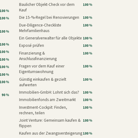
Baulicher Objekt-Check vor dem
100 %
Kauf
100 %
Die 15-%-Regel bei Renovierungen
100 %
100 %
Due-Diligence-Checkliste
100 %
Mehrfamilienhaus
100 %
Ein Generalverwalter für alle Objekte
100 %
100 %
Exposé prüfen
100 %
100 %
Finanzierung &
100 %
Anschlussfinanzierung
100 %
Fragen vor dem Kauf einer
100 %
100 %
Eigentumswohnung
100 %
Günstig einkaufen & gezielt
100 %
100 %
aufwerten
Immobilien-GmbH: Lohnt sich das?
100 %
90 %
Immobilienfonds am Zweitmarkt
100 %
Investment-Cockpit: Finden,
100 %
rechnen, teilen
Joint Venture: Gemeinsam kaufen &
100 %
flippen
Kaufen aus der Zwangsversteigerung
100 %