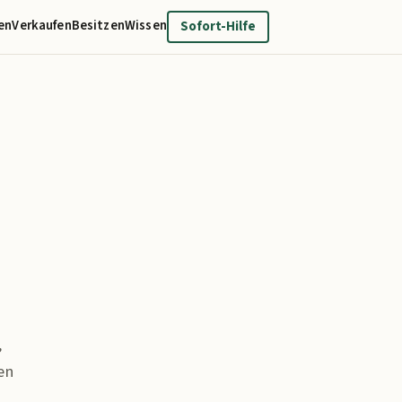
en
Verkaufen
Besitzen
Wissen
Sofort-Hilfe
,
en