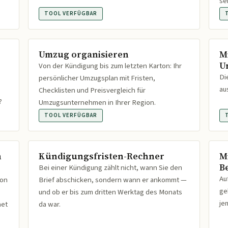
se
TOOL VERFÜGBAR
Umzug organisieren
M
U
Von der Kündigung bis zum letzten Karton: Ihr
Di
persönlicher Umzugsplan mit Fristen,
au
Checklisten und Preisvergleich für
?
Umzugsunternehmen in Ihrer Region.
TOOL VERFÜGBAR
n
Kündigungsfristen-Rechner
M
B
Bei einer Kündigung zählt nicht, wann Sie den
Au
ion
Brief abschicken, sondern wann er ankommt —
ge
und ob er bis zum dritten Werktag des Monats
je
net
da war.