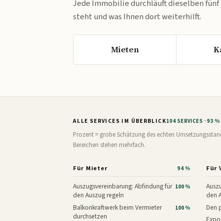
Jede Immobilie durchläuft dieselben fünf
steht und was Ihnen dort weiterhilft.
Mieten
K
ALLE SERVICES IM ÜBERBLICK
104 SERVICES · 93 
Prozent = grobe Schätzung des echten Umsetzungsstands: 
Bereichen stehen mehrfach.
Für Mieter
Für 
94 %
Auszugsvereinbarung: Abfindung für
Auszu
100 %
den Auszug regeln
den 
Balkonkraftwerk beim Vermieter
Den p
100 %
durchsetzen
Expos