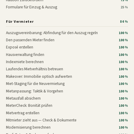
75 %
Formulare für Einzug & Auszug
25 %
Für Vermieter
84 %
Auszugsvereinbarung: Abfindung für den Auszug regeln
100 %
Den passenden Mieter finden
100 %
Exposé erstellen
100 %
Hausverwaltung finden
100 %
Indexmiete berechnen
100 %
Laufendes Mietverhältnis betreuen
100 %
Makeover: Immobilie optisch aufwerten
100 %
Miet-Staging für die Neuvermietung
100 %
Mietanpassung: Taktik & Vorgehen
100 %
Mietausfall absichern
100 %
MieterCheck: Bonität prüfen
100 %
Mietvertrag erstellen
100 %
Mitmieter zieht aus — Check & Dokumente
100 %
Modernisierung berechnen
100 %