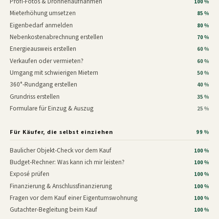
Profi-Fotos & Drohnenaufnahmen
100 %
Mieterhöhung umsetzen
85 %
Eigenbedarf anmelden
80 %
Nebenkostenabrechnung erstellen
70 %
Energieausweis erstellen
60 %
Verkaufen oder vermieten?
60 %
Umgang mit schwierigen Mietern
50 %
360°-Rundgang erstellen
40 %
Grundriss erstellen
35 %
Formulare für Einzug & Auszug
25 %
Für Käufer, die selbst einziehen
99 %
Baulicher Objekt-Check vor dem Kauf
100 %
Budget-Rechner: Was kann ich mir leisten?
100 %
Exposé prüfen
100 %
Finanzierung & Anschlussfinanzierung
100 %
Fragen vor dem Kauf einer Eigentumswohnung
100 %
Gutachter-Begleitung beim Kauf
100 %