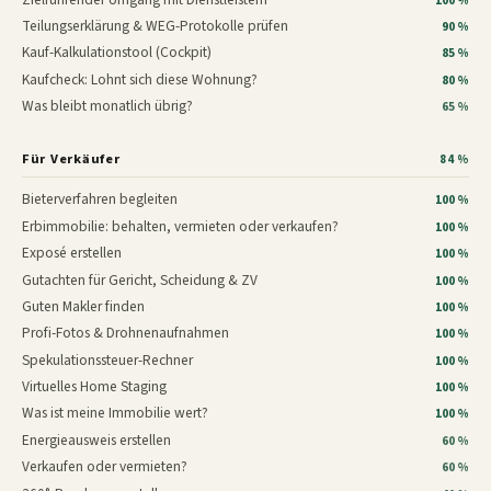
100 %
Teilungserklärung & WEG-Protokolle prüfen
90 %
Kauf-Kalkulationstool (Cockpit)
85 %
Kaufcheck: Lohnt sich diese Wohnung?
80 %
Was bleibt monatlich übrig?
65 %
Für Verkäufer
84 %
Bieterverfahren begleiten
100 %
Erbimmobilie: behalten, vermieten oder verkaufen?
100 %
Exposé erstellen
100 %
Gutachten für Gericht, Scheidung & ZV
100 %
Guten Makler finden
100 %
Profi-Fotos & Drohnenaufnahmen
100 %
Spekulationssteuer-Rechner
100 %
Virtuelles Home Staging
100 %
Was ist meine Immobilie wert?
100 %
Energieausweis erstellen
60 %
Verkaufen oder vermieten?
60 %