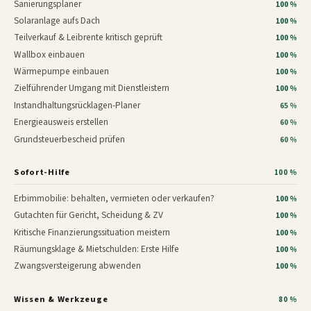
Sanierungsplaner
100 %
Solaranlage aufs Dach
100 %
Teilverkauf & Leibrente kritisch geprüft
100 %
Wallbox einbauen
100 %
Wärmepumpe einbauen
100 %
Zielführender Umgang mit Dienstleistern
100 %
Instandhaltungsrücklagen-Planer
65 %
Energieausweis erstellen
60 %
Grundsteuerbescheid prüfen
60 %
Sofort-Hilfe
100 %
Erbimmobilie: behalten, vermieten oder verkaufen?
100 %
Gutachten für Gericht, Scheidung & ZV
100 %
Kritische Finanzierungssituation meistern
100 %
Räumungsklage & Mietschulden: Erste Hilfe
100 %
Zwangsversteigerung abwenden
100 %
Wissen & Werkzeuge
80 %