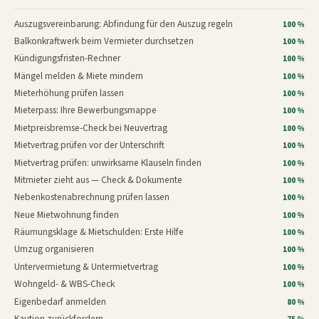
Auszugsvereinbarung: Abfindung für den Auszug regeln
100 %
Balkonkraftwerk beim Vermieter durchsetzen
100 %
Kündigungsfristen-Rechner
100 %
Mängel melden & Miete mindern
100 %
Mieterhöhung prüfen lassen
100 %
Mieterpass: Ihre Bewerbungsmappe
100 %
Mietpreisbremse-Check bei Neuvertrag
100 %
Mietvertrag prüfen vor der Unterschrift
100 %
Mietvertrag prüfen: unwirksame Klauseln finden
100 %
Mitmieter zieht aus — Check & Dokumente
100 %
Nebenkostenabrechnung prüfen lassen
100 %
Neue Mietwohnung finden
100 %
Räumungsklage & Mietschulden: Erste Hilfe
100 %
Umzug organisieren
100 %
Untervermietung & Untermietvertrag
100 %
Wohngeld- & WBS-Check
100 %
Eigenbedarf anmelden
80 %
Kaution zurückfordern