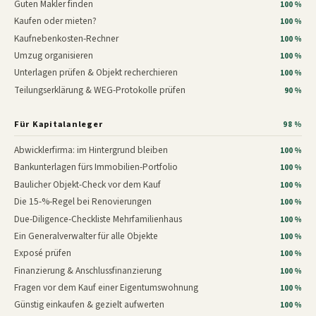
Guten Makler finden
100 %
Kaufen oder mieten?
100 %
Kaufnebenkosten-Rechner
100 %
Umzug organisieren
100 %
Unterlagen prüfen & Objekt recherchieren
100 %
Teilungserklärung & WEG-Protokolle prüfen
90 %
Für Kapitalanleger
98 %
Abwicklerfirma: im Hintergrund bleiben
100 %
Bankunterlagen fürs Immobilien-Portfolio
100 %
Baulicher Objekt-Check vor dem Kauf
100 %
Die 15-%-Regel bei Renovierungen
100 %
Due-Diligence-Checkliste Mehrfamilienhaus
100 %
Ein Generalverwalter für alle Objekte
100 %
Exposé prüfen
100 %
Finanzierung & Anschlussfinanzierung
100 %
Fragen vor dem Kauf einer Eigentumswohnung
100 %
Günstig einkaufen & gezielt aufwerten
100 %