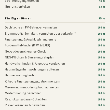
360°-Rundgang erstellen
40 %
Grundriss erstellen
35 %
Für Eigentümer
95 %
Dachfläche an PV-Betreiber vermieten
100 %
Erbimmobilie: behalten, vermieten oder verkaufen?
100 %
Finanzierung & Anschlussfinanzierung
100 %
Fördermittel-Finder (KfW & BAFA)
100 %
Gebäudeversicherungs-Check
100 %
GEG-Pflichten & Sanierungsfahrplan
100 %
Handwerker finden & Angebote vergleichen
100 %
Haus in Eigentumswohnungen aufteilen
100 %
Hausverwaltung finden
100 %
Kritische Finanzierungssituation meistern
100 %
Makeover: Immobilie optisch aufwerten
100 %
Modernisierung berechnen
100 %
Restnutzungsdauer-Gutachten
100 %
Risiken erkennen & bewerten
100 %