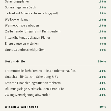
Sanierungsplaner
100 %
Solaranlage aufs Dach
100 %
Teilverkauf & Leibrente kritisch geprüft
100 %
Wallbox einbauen
100 %
Wärmepumpe einbauen
100 %
Zielführender Umgang mit Dienstleistern
100 %
Instandhaltungsrücklagen-Planer
65 %
Energieausweis erstellen
60 %
Grundsteuerbescheid prüfen
60 %
Sofort-Hilfe
100 %
Erbimmobilie: behalten, vermieten oder verkaufen?
100 %
Gutachten für Gericht, Scheidung & ZV
100 %
Kritische Finanzierungssituation meistern
100 %
Räumungsklage & Mietschulden: Erste Hilfe
100 %
Zwangsversteigerung abwenden
100 %
Wissen & Werkzeuge
80 %