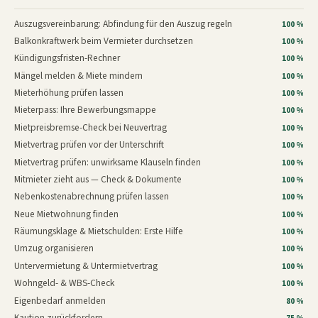
Auszugsvereinbarung: Abfindung für den Auszug regeln
100 %
Balkonkraftwerk beim Vermieter durchsetzen
100 %
Kündigungsfristen-Rechner
100 %
Mängel melden & Miete mindern
100 %
Mieterhöhung prüfen lassen
100 %
Mieterpass: Ihre Bewerbungsmappe
100 %
Mietpreisbremse-Check bei Neuvertrag
100 %
Mietvertrag prüfen vor der Unterschrift
100 %
Mietvertrag prüfen: unwirksame Klauseln finden
100 %
Mitmieter zieht aus — Check & Dokumente
100 %
Nebenkostenabrechnung prüfen lassen
100 %
Neue Mietwohnung finden
100 %
Räumungsklage & Mietschulden: Erste Hilfe
100 %
Umzug organisieren
100 %
Untervermietung & Untermietvertrag
100 %
Wohngeld- & WBS-Check
100 %
Eigenbedarf anmelden
80 %
Kaution zurückfordern