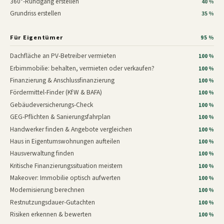
360°-Rundgang erstellen
40 %
Grundriss erstellen
35 %
Für Eigentümer
95 %
Dachfläche an PV-Betreiber vermieten
100 %
Erbimmobilie: behalten, vermieten oder verkaufen?
100 %
Finanzierung & Anschlussfinanzierung
100 %
Fördermittel-Finder (KfW & BAFA)
100 %
Gebäudeversicherungs-Check
100 %
GEG-Pflichten & Sanierungsfahrplan
100 %
Handwerker finden & Angebote vergleichen
100 %
Haus in Eigentumswohnungen aufteilen
100 %
Hausverwaltung finden
100 %
Kritische Finanzierungssituation meistern
100 %
Makeover: Immobilie optisch aufwerten
100 %
Modernisierung berechnen
100 %
Restnutzungsdauer-Gutachten
100 %
Risiken erkennen & bewerten
100 %