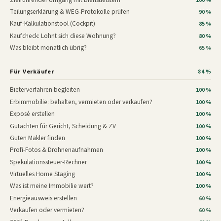
100 %
Teilungserklärung & WEG-Protokolle prüfen
90 %
Kauf-Kalkulationstool (Cockpit)
85 %
Kaufcheck: Lohnt sich diese Wohnung?
80 %
Was bleibt monatlich übrig?
65 %
Für Verkäufer
84 %
Bieterverfahren begleiten
100 %
Erbimmobilie: behalten, vermieten oder verkaufen?
100 %
Exposé erstellen
100 %
Gutachten für Gericht, Scheidung & ZV
100 %
Guten Makler finden
100 %
Profi-Fotos & Drohnenaufnahmen
100 %
Spekulationssteuer-Rechner
100 %
Virtuelles Home Staging
100 %
Was ist meine Immobilie wert?
100 %
Energieausweis erstellen
60 %
Verkaufen oder vermieten?
60 %