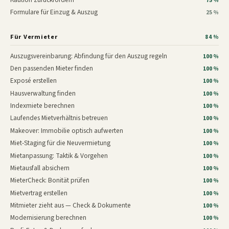
75 %
Formulare für Einzug & Auszug
25 %
Für Vermieter
84 %
Auszugsvereinbarung: Abfindung für den Auszug regeln
100 %
Den passenden Mieter finden
100 %
Exposé erstellen
100 %
Hausverwaltung finden
100 %
Indexmiete berechnen
100 %
Laufendes Mietverhältnis betreuen
100 %
Makeover: Immobilie optisch aufwerten
100 %
Miet-Staging für die Neuvermietung
100 %
Mietanpassung: Taktik & Vorgehen
100 %
Mietausfall absichern
100 %
MieterCheck: Bonität prüfen
100 %
Mietvertrag erstellen
100 %
Mitmieter zieht aus — Check & Dokumente
100 %
Modernisierung berechnen
100 %