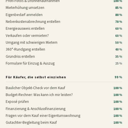
Profi-Fotos & Drohnenaufnahmen
100 %
Mieterhöhung umsetzen
85 %
Eigenbedarf anmelden
80 %
Nebenkostenabrechnung erstellen
70 %
Energieausweis erstellen
60 %
Verkaufen oder vermieten?
60 %
Umgang mit schwierigen Mietern
50 %
360°-Rundgang erstellen
40 %
Grundriss erstellen
35 %
Formulare für Einzug & Auszug
25 %
Für Käufer, die selbst einziehen
99 %
Baulicher Objekt-Check vor dem Kauf
100 %
Budget-Rechner: Was kann ich mir leisten?
100 %
Exposé prüfen
100 %
Finanzierung & Anschlussfinanzierung
100 %
Fragen vor dem Kauf einer Eigentumswohnung
100 %
Gutachter-Begleitung beim Kauf
100 %