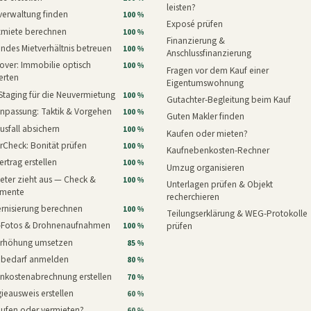
leisten?
verwaltung finden
100 %
Exposé prüfen
xmiete berechnen
100 %
Finanzierung &
ndes Mietverhältnis betreuen
100 %
Anschlussfinanzierung
ver: Immobilie optisch
100 %
Fragen vor dem Kauf einer
erten
Eigentumswohnung
Staging für die Neuvermietung
100 %
Gutachter-Begleitung beim Kauf
npassung: Taktik & Vorgehen
100 %
Guten Makler finden
usfall absichern
100 %
Kaufen oder mieten?
rCheck: Bonität prüfen
100 %
Kaufnebenkosten-Rechner
ertrag erstellen
100 %
Umzug organisieren
eter zieht aus — Check &
100 %
Unterlagen prüfen & Objekt
mente
recherchieren
rnisierung berechnen
100 %
Teilungserklärung & WEG-Protokolle
i-Fotos & Drohnenaufnahmen
prüfen
100 %
erhöhung umsetzen
85 %
nbedarf anmelden
80 %
nkostenabrechnung erstellen
70 %
ieausweis erstellen
60 %
aufen oder vermieten?
60 %