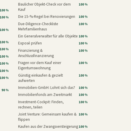
Baulicher Objekt-Check vor dem
100 %
Kauf
100 %
Die 15-%-Regel bei Renovierungen
100 %
100 %
Due-Diligence-Checkliste
100 %
Mehrfamilienhaus
100 %
Ein Generalverwalter für alle Objekte
100 %
100 %
Exposé prüfen
100 %
100 %
Finanzierung &
100 %
Anschlussfinanzierung
100 %
Fragen vor dem Kauf einer
100 %
100 %
Eigentumswohnung
100 %
Günstig einkaufen & gezielt
100 %
100 %
aufwerten
Immobilien-GmbH: Lohnt sich das?
100 %
90 %
Immobilienfonds am Zweitmarkt
100 %
Investment-Cockpit: Finden,
100 %
rechnen, teilen
Joint Venture: Gemeinsam kaufen &
100 %
flippen
Kaufen aus der Zwangsversteigerung
100 %