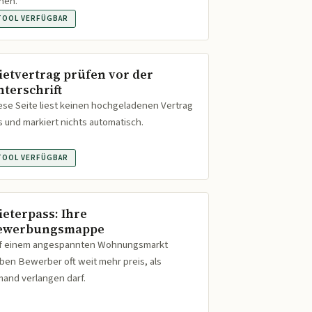
hen.
TOOL VERFÜGBAR
ietvertrag prüfen vor der
nterschrift
ese Seite liest keinen hochgeladenen Vertrag
s und markiert nichts automatisch.
TOOL VERFÜGBAR
ieterpass: Ihre
ewerbungsmappe
f einem angespannten Wohnungsmarkt
ben Bewerber oft weit mehr preis, als
mand verlangen darf.