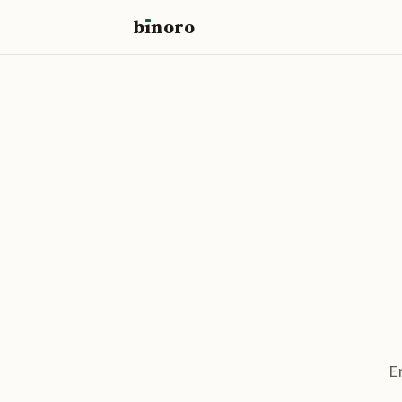
b
ı
noro
binoro
E