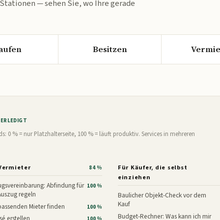
 Stationen — sehen Sie, wo Ihre gerade
aufen
Besitzen
Vermie
% ERLEDIGT
0 % = nur Platzhalterseite, 100 % = läuft produktiv. Services in mehreren
Vermieter
Für Käufer, die selbst
84 %
einziehen
gsvereinbarung: Abfindung für
100 %
Auszug regeln
Baulicher Objekt-Check vor dem
Kauf
assenden Mieter finden
100 %
Budget-Rechner: Was kann ich mir
é erstellen
100 %