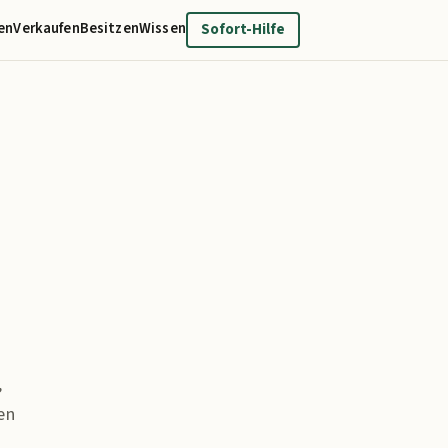
en
Verkaufen
Besitzen
Wissen
Sofort-Hilfe
,
en