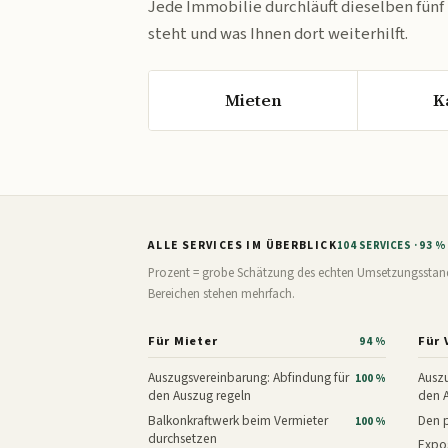
Jede Immobilie durchläuft dieselben fünf
steht und was Ihnen dort weiterhilft.
Mieten
K
ALLE SERVICES IM ÜBERBLICK
104 SERVICES · 93 
Prozent = grobe Schätzung des echten Umsetzungsstands: 
Bereichen stehen mehrfach.
Für Mieter
Für 
94 %
Auszugsvereinbarung: Abfindung für
Auszu
100 %
den Auszug regeln
den 
Balkonkraftwerk beim Vermieter
Den p
100 %
durchsetzen
Expos