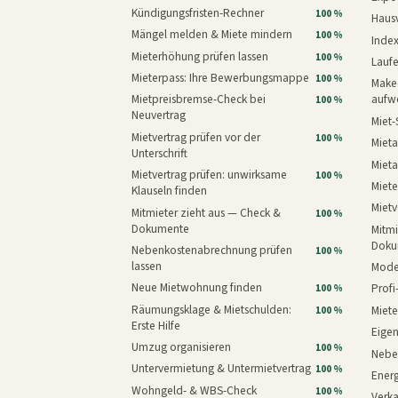
Kündigungsfristen-Rechner
100 %
Haus
Mängel melden & Miete mindern
100 %
Inde
Mieterhöhung prüfen lassen
100 %
Laufe
Mieterpass: Ihre Bewerbungsmappe
100 %
Makeo
Mietpreisbremse-Check bei
aufw
100 %
Neuvertrag
Miet-
Mietvertrag prüfen vor der
100 %
Mieta
Unterschrift
Mieta
Mietvertrag prüfen: unwirksame
100 %
Miete
Klauseln finden
Mietv
Mitmieter zieht aus — Check &
100 %
Dokumente
Mitmi
Doku
Nebenkostenabrechnung prüfen
100 %
lassen
Mode
Neue Mietwohnung finden
Prof
100 %
Räumungsklage & Mietschulden:
Miet
100 %
Erste Hilfe
Eige
Umzug organisieren
100 %
Nebe
Untervermietung & Untermietvertrag
100 %
Energ
Wohngeld- & WBS-Check
100 %
Verk