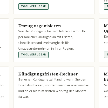
se
TOOL VERFÜGBAR
Umzug organisieren
M
U
Von der Kündigung bis zum letzten Karton: Ihr
Di
persönlicher Umzugsplan mit Fristen,
au
Checklisten und Preisvergleich für
?
Umzugsunternehmen in Ihrer Region.
TOOL VERFÜGBAR
n
Kündigungsfristen-Rechner
M
B
Bei einer Kündigung zählt nicht, wann Sie den
Au
ion
Brief abschicken, sondern wann er ankommt —
ge
und ob er bis zum dritten Werktag des Monats
je
net
da war.