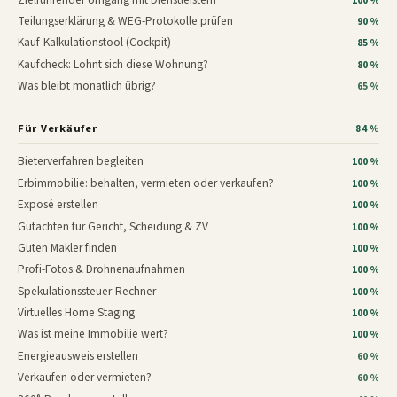
100 %
Teilungserklärung & WEG-Protokolle prüfen
90 %
Kauf-Kalkulationstool (Cockpit)
85 %
Kaufcheck: Lohnt sich diese Wohnung?
80 %
Was bleibt monatlich übrig?
65 %
Für Verkäufer
84 %
Bieterverfahren begleiten
100 %
Erbimmobilie: behalten, vermieten oder verkaufen?
100 %
Exposé erstellen
100 %
Gutachten für Gericht, Scheidung & ZV
100 %
Guten Makler finden
100 %
Profi-Fotos & Drohnenaufnahmen
100 %
Spekulationssteuer-Rechner
100 %
Virtuelles Home Staging
100 %
Was ist meine Immobilie wert?
100 %
Energieausweis erstellen
60 %
Verkaufen oder vermieten?
60 %