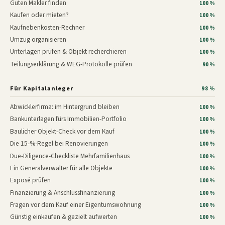
Guten Makler finden
100 %
Kaufen oder mieten?
100 %
Kaufnebenkosten-Rechner
100 %
Umzug organisieren
100 %
Unterlagen prüfen & Objekt recherchieren
100 %
Teilungserklärung & WEG-Protokolle prüfen
90 %
Für Kapitalanleger
98 %
Abwicklerfirma: im Hintergrund bleiben
100 %
Bankunterlagen fürs Immobilien-Portfolio
100 %
Baulicher Objekt-Check vor dem Kauf
100 %
Die 15-%-Regel bei Renovierungen
100 %
Due-Diligence-Checkliste Mehrfamilienhaus
100 %
Ein Generalverwalter für alle Objekte
100 %
Exposé prüfen
100 %
Finanzierung & Anschlussfinanzierung
100 %
Fragen vor dem Kauf einer Eigentumswohnung
100 %
Günstig einkaufen & gezielt aufwerten
100 %