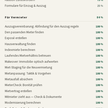
75 %
Formulare für Einzug & Auszug
25 %
Für Vermieter
84 %
Auszugsvereinbarung: Abfindung für den Auszug regeln
100 %
Den passenden Mieter finden
100 %
Exposé erstellen
100 %
Hausverwaltung finden
100 %
Indexmiete berechnen
100 %
Laufendes Mietverhältnis betreuen
100 %
Makeover: Immobilie optisch aufwerten
100 %
Miet-Staging für die Neuvermietung
100 %
Mietanpassung: Taktik & Vorgehen
100 %
Mietausfall absichern
100 %
MieterCheck: Bonität prüfen
100 %
Mietvertrag erstellen
100 %
Mitmieter zieht aus — Check & Dokumente
100 %
Modernisierung berechnen
100 %