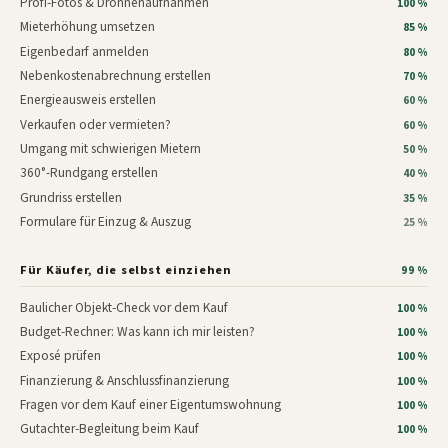
Profi-Fotos & Drohnenaufnahmen
100 %
Mieterhöhung umsetzen
85 %
Eigenbedarf anmelden
80 %
Nebenkostenabrechnung erstellen
70 %
Energieausweis erstellen
60 %
Verkaufen oder vermieten?
60 %
Umgang mit schwierigen Mietern
50 %
360°-Rundgang erstellen
40 %
Grundriss erstellen
35 %
Formulare für Einzug & Auszug
25 %
Für Käufer, die selbst einziehen
99 %
Baulicher Objekt-Check vor dem Kauf
100 %
Budget-Rechner: Was kann ich mir leisten?
100 %
Exposé prüfen
100 %
Finanzierung & Anschlussfinanzierung
100 %
Fragen vor dem Kauf einer Eigentumswohnung
100 %
Gutachter-Begleitung beim Kauf
100 %