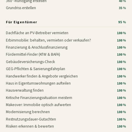
360°-Rundgang erstellen
40 %
Grundriss erstellen
35 %
Für Eigentümer
95 %
Dachfläche an PV-Betreiber vermieten
100 %
Erbimmobilie: behalten, vermieten oder verkaufen?
100 %
Finanzierung & Anschlussfinanzierung
100 %
Fördermittel-Finder (KfW & BAFA)
100 %
Gebäudeversicherungs-Check
100 %
GEG-Pflichten & Sanierungsfahrplan
100 %
Handwerker finden & Angebote vergleichen
100 %
Haus in Eigentumswohnungen aufteilen
100 %
Hausverwaltung finden
100 %
Kritische Finanzierungssituation meistern
100 %
Makeover: Immobilie optisch aufwerten
100 %
Modernisierung berechnen
100 %
Restnutzungsdauer-Gutachten
100 %
Risiken erkennen & bewerten
100 %