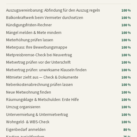
Auszugsvereinbarung: Abfindung für den Auszug regeln
100 %
Balkonkraftwerk beim Vermieter durchsetzen
100 %
Kündigungsfristen-Rechner
100 %
Mängel melden & Miete mindern
100 %
Mieterhöhung prüfen lassen
100 %
Mieterpass: Ihre Bewerbungsmappe
100 %
Mietpreisbremse-Check bei Neuvertrag
100 %
Mietvertrag prüfen vor der Unterschrift
100 %
Mietvertrag prüfen: unwirksame Klauseln finden
100 %
Mitmieter zieht aus — Check & Dokumente
100 %
Nebenkostenabrechnung prüfen lassen
100 %
Neue Mietwohnung finden
100 %
Räumungsklage & Mietschulden: Erste Hilfe
100 %
Umzug organisieren
100 %
Untervermietung & Untermietvertrag
100 %
Wohngeld- & WBS-Check
100 %
Eigenbedarf anmelden
80 %
Kaution zurückfordern