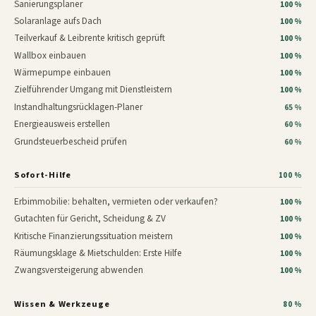
Sanierungsplaner
100 %
Solaranlage aufs Dach
100 %
Teilverkauf & Leibrente kritisch geprüft
100 %
Wallbox einbauen
100 %
Wärmepumpe einbauen
100 %
Zielführender Umgang mit Dienstleistern
100 %
Instandhaltungsrücklagen-Planer
65 %
Energieausweis erstellen
60 %
Grundsteuerbescheid prüfen
60 %
Sofort-Hilfe
100 %
Erbimmobilie: behalten, vermieten oder verkaufen?
100 %
Gutachten für Gericht, Scheidung & ZV
100 %
Kritische Finanzierungssituation meistern
100 %
Räumungsklage & Mietschulden: Erste Hilfe
100 %
Zwangsversteigerung abwenden
100 %
Wissen & Werkzeuge
80 %