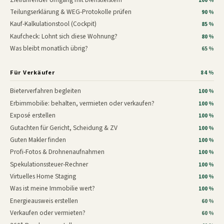
100 %
Teilungserklärung & WEG-Protokolle prüfen
90 %
Kauf-Kalkulationstool (Cockpit)
85 %
Kaufcheck: Lohnt sich diese Wohnung?
80 %
Was bleibt monatlich übrig?
65 %
Für Verkäufer
84 %
Bieterverfahren begleiten
100 %
Erbimmobilie: behalten, vermieten oder verkaufen?
100 %
Exposé erstellen
100 %
Gutachten für Gericht, Scheidung & ZV
100 %
Guten Makler finden
100 %
Profi-Fotos & Drohnenaufnahmen
100 %
Spekulationssteuer-Rechner
100 %
Virtuelles Home Staging
100 %
Was ist meine Immobilie wert?
100 %
Energieausweis erstellen
60 %
Verkaufen oder vermieten?
60 %