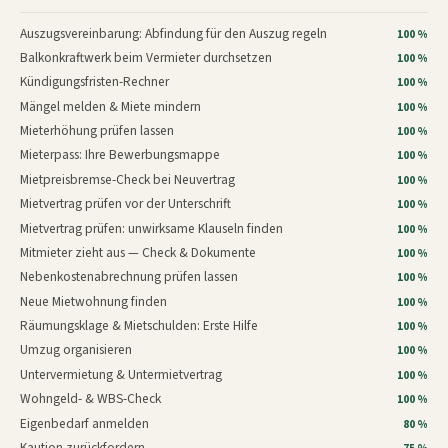
Auszugsvereinbarung: Abfindung für den Auszug regeln
100 %
Balkonkraftwerk beim Vermieter durchsetzen
100 %
Kündigungsfristen-Rechner
100 %
Mängel melden & Miete mindern
100 %
Mieterhöhung prüfen lassen
100 %
Mieterpass: Ihre Bewerbungsmappe
100 %
Mietpreisbremse-Check bei Neuvertrag
100 %
Mietvertrag prüfen vor der Unterschrift
100 %
Mietvertrag prüfen: unwirksame Klauseln finden
100 %
Mitmieter zieht aus — Check & Dokumente
100 %
Nebenkostenabrechnung prüfen lassen
100 %
Neue Mietwohnung finden
100 %
Räumungsklage & Mietschulden: Erste Hilfe
100 %
Umzug organisieren
100 %
Untervermietung & Untermietvertrag
100 %
Wohngeld- & WBS-Check
100 %
Eigenbedarf anmelden
80 %
Kaution zurückfordern