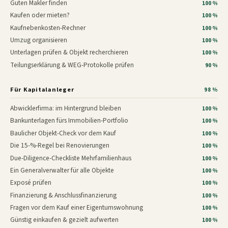
Guten Makler finden
100 %
Kaufen oder mieten?
100 %
Kaufnebenkosten-Rechner
100 %
Umzug organisieren
100 %
Unterlagen prüfen & Objekt recherchieren
100 %
Teilungserklärung & WEG-Protokolle prüfen
90 %
Für Kapitalanleger
98 %
Abwicklerfirma: im Hintergrund bleiben
100 %
Bankunterlagen fürs Immobilien-Portfolio
100 %
Baulicher Objekt-Check vor dem Kauf
100 %
Die 15-%-Regel bei Renovierungen
100 %
Due-Diligence-Checkliste Mehrfamilienhaus
100 %
Ein Generalverwalter für alle Objekte
100 %
Exposé prüfen
100 %
Finanzierung & Anschlussfinanzierung
100 %
Fragen vor dem Kauf einer Eigentumswohnung
100 %
Günstig einkaufen & gezielt aufwerten
100 %