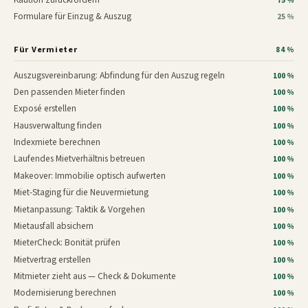
75 %
Formulare für Einzug & Auszug
25 %
Für Vermieter
84 %
Auszugsvereinbarung: Abfindung für den Auszug regeln
100 %
Den passenden Mieter finden
100 %
Exposé erstellen
100 %
Hausverwaltung finden
100 %
Indexmiete berechnen
100 %
Laufendes Mietverhältnis betreuen
100 %
Makeover: Immobilie optisch aufwerten
100 %
Miet-Staging für die Neuvermietung
100 %
Mietanpassung: Taktik & Vorgehen
100 %
Mietausfall absichern
100 %
MieterCheck: Bonität prüfen
100 %
Mietvertrag erstellen
100 %
Mitmieter zieht aus — Check & Dokumente
100 %
Modernisierung berechnen
100 %