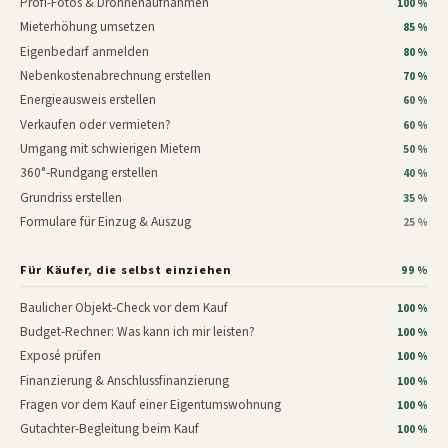
Profi-Fotos & Drohnenaufnahmen
100 %
Mieterhöhung umsetzen
85 %
Eigenbedarf anmelden
80 %
Nebenkostenabrechnung erstellen
70 %
Energieausweis erstellen
60 %
Verkaufen oder vermieten?
60 %
Umgang mit schwierigen Mietern
50 %
360°-Rundgang erstellen
40 %
Grundriss erstellen
35 %
Formulare für Einzug & Auszug
25 %
Für Käufer, die selbst einziehen
99 %
Baulicher Objekt-Check vor dem Kauf
100 %
Budget-Rechner: Was kann ich mir leisten?
100 %
Exposé prüfen
100 %
Finanzierung & Anschlussfinanzierung
100 %
Fragen vor dem Kauf einer Eigentumswohnung
100 %
Gutachter-Begleitung beim Kauf
100 %