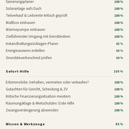
Sanierungsplaner
100 %
Solaranlage aufs Dach
100 %
Teilverkauf & Leibrente kritisch geprüft
100 %
Wallbox einbauen
100 %
Wärmepumpe einbauen
100 %
Zielführender Umgang mit Dienstleistern
100 %
Instandhaltungsrücklagen-Planer
65 %
Energieausweis erstellen
60 %
Grundsteuerbescheid prüfen
60 %
Sofort-Hilfe
100 %
Erbimmobilie: behalten, vermieten oder verkaufen?
100 %
Gutachten für Gericht, Scheidung & ZV
100 %
Kritische Finanzierungssituation meistern
100 %
Räumungsklage & Mietschulden: Erste Hilfe
100 %
Zwangsversteigerung abwenden
100 %
Wissen & Werkzeuge
80 %