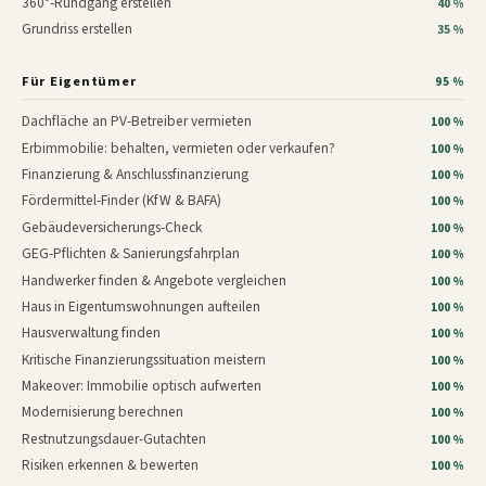
360°-Rundgang erstellen
40 %
Grundriss erstellen
35 %
Für Eigentümer
95 %
Dachfläche an PV-Betreiber vermieten
100 %
Erbimmobilie: behalten, vermieten oder verkaufen?
100 %
Finanzierung & Anschlussfinanzierung
100 %
Fördermittel-Finder (KfW & BAFA)
100 %
Gebäudeversicherungs-Check
100 %
GEG-Pflichten & Sanierungsfahrplan
100 %
Handwerker finden & Angebote vergleichen
100 %
Haus in Eigentumswohnungen aufteilen
100 %
Hausverwaltung finden
100 %
Kritische Finanzierungssituation meistern
100 %
Makeover: Immobilie optisch aufwerten
100 %
Modernisierung berechnen
100 %
Restnutzungsdauer-Gutachten
100 %
Risiken erkennen & bewerten
100 %