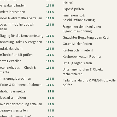
leisten?
verwaltung finden
100 %
Exposé prüfen
xmiete berechnen
100 %
Finanzierung &
ndes Mietverhältnis betreuen
100 %
Anschlussfinanzierung
ver: Immobilie optisch
100 %
Fragen vor dem Kauf einer
erten
Eigentumswohnung
Staging für die Neuvermietung
100 %
Gutachter-Begleitung beim Kauf
npassung: Taktik & Vorgehen
100 %
Guten Makler finden
usfall absichern
100 %
Kaufen oder mieten?
rCheck: Bonität prüfen
100 %
Kaufnebenkosten-Rechner
ertrag erstellen
100 %
Umzug organisieren
eter zieht aus — Check &
100 %
Unterlagen prüfen & Objekt
mente
recherchieren
rnisierung berechnen
100 %
Teilungserklärung & WEG-Protokolle
i-Fotos & Drohnenaufnahmen
prüfen
100 %
erhöhung umsetzen
85 %
nbedarf anmelden
80 %
nkostenabrechnung erstellen
70 %
ieausweis erstellen
60 %
aufen oder vermieten?
60 %