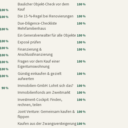
Baulicher Objekt-Check vor dem
100 %
Kauf
100 %
Die 15-%-Regel bei Renovierungen
100 %
100 %
Due-Diligence-Checkliste
100 %
Mehrfamilienhaus
100 %
Ein Generalverwalter für alle Objekte
100 %
100 %
Exposé prüfen
100 %
100 %
Finanzierung &
100 %
Anschlussfinanzierung
100 %
Fragen vor dem Kauf einer
100 %
100 %
Eigentumswohnung
100 %
Günstig einkaufen & gezielt
100 %
100 %
aufwerten
Immobilien-GmbH: Lohnt sich das?
100 %
90 %
Immobilienfonds am Zweitmarkt
100 %
Investment-Cockpit: Finden,
100 %
rechnen, teilen
Joint Venture: Gemeinsam kaufen &
100 %
flippen
Kaufen aus der Zwangsversteigerung
100 %