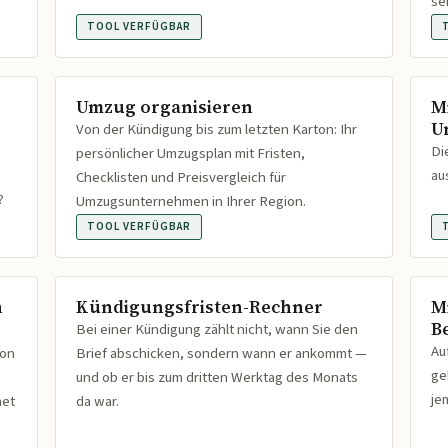
se
TOOL VERFÜGBAR
Umzug organisieren
M
U
Von der Kündigung bis zum letzten Karton: Ihr
Di
persönlicher Umzugsplan mit Fristen,
au
Checklisten und Preisvergleich für
?
Umzugsunternehmen in Ihrer Region.
TOOL VERFÜGBAR
n
Kündigungsfristen-Rechner
M
B
Bei einer Kündigung zählt nicht, wann Sie den
Au
ion
Brief abschicken, sondern wann er ankommt —
ge
und ob er bis zum dritten Werktag des Monats
je
net
da war.